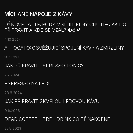
MÍCHANÉ NÁPOJE Z KÁVY
DÝŇOVÉ LATTE: PODZIMNÍ HIT PLNÝ CHUTÍ – JAK HO
PŘIPRAVIT A KDE SE VZAL? 🎃☕🍂
4.10.2024
AFFOGATO: OSVĚŽUJÍCÍ SPOJENÍ KÁVY A ZMRZLINY
8.7.2024
JAK PŘIPRAVIT ESPRESSO TONIC?
2.7.2024
ESPRESSO NA LEDU
28.6.2024
JAK PŘIPRAVIT SKVĚLOU LEDOVOU KÁVU
9.6.2023
DEAD COFFEE LIBRE - DRINK CO TĚ NAKOPNE
25.5.2023