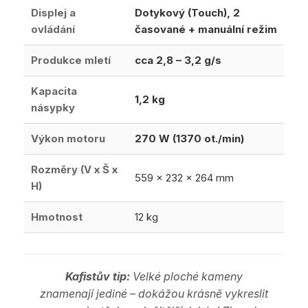
Displej a
Dotykový (Touch), 2
ovládání
časované + manuální režim
Produkce mletí
cca 2,8 – 3,2 g/s
Kapacita
1,2 kg
násypky
Výkon motoru
270 W (1370 ot./min)
Rozměry (V x Š x
559 x 232 x 264 mm
H)
Hmotnost
12 kg
Kafistův tip:
Velké ploché kameny
znamenají jediné – dokážou krásně vykreslit