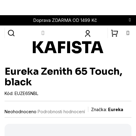
Přejít
na
obsah
Doprava ZDARMA OD 1499 Kč
NÁKUPN
KOŠÍK
Eureka Zenith 65 Touch,
black
Kód:
EUZE65NBL
Průměrné
Značka:
Eureka
Neohodnoceno
Podrobnosti hodnocení
hodnocení
produktu
je
0,0