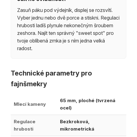
Zasuň páku pod výdejník, displej se rozsvítí.
Vyber jednu nebo dvě porce a stiskni. Regulaci
hrubosti ladíš plynule nekonečným šroubem
zeshora. Najít ten správný "sweet spot" pro
tvoje oblíbená zrnka je s ním jedna velká
radost.
Technické parametry pro
fajnšmekry
65 mm, ploché (tvrzená
Mlecí kameny
ocel)
Regulace
Bezkroková,
hrubosti
mikrometrická