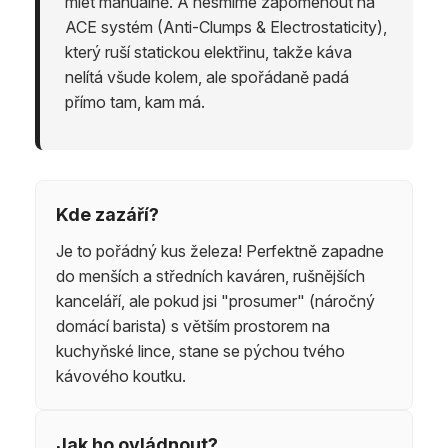
mlet manuálně. A nesmíme zapomenout na
ACE systém (Anti-Clumps & Electrostaticity),
který ruší statickou elektřinu, takže káva
nelítá všude kolem, ale spořádaně padá
přímo tam, kam má.
Kde zazáří?
Je to pořádný kus železa! Perfektně zapadne
do menších a středních kaváren, rušnějších
kanceláří, ale pokud jsi "prosumer" (náročný
domácí barista) s větším prostorem na
kuchyňské lince, stane se pýchou tvého
kávového koutku.
Jak ho ovládnout?