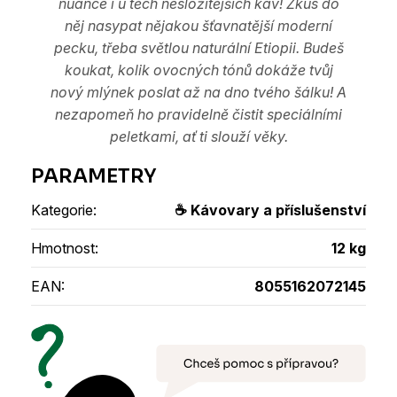
nuance i u těch nesložitějších káv! Zkus do
něj nasypat nějakou šťavnatější moderní
pecku, třeba světlou naturální Etiopii. Budeš
koukat, kolik ovocných tónů dokáže tvůj
nový mlýnek poslat až na dno tvého šálku! A
nezapomeň ho pravidelně čistit speciálními
peletkami, ať ti slouží věky.
Kategorie
:
☕ Kávovary a příslušenství
Hmotnost
:
12 kg
EAN
:
8055162072145