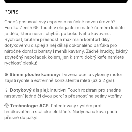
Chceš posunout svý espresso na úplně novou úroveň?
Eureka Zenith 65 Touch v elegantním matně černém kabátu
je dělo, které nesmí chybět po boku tvého kávovaru.
Rychlost, brutální přesnost a maximální komfort díky
dotykovému displeji z něj dělají dokonalého parťáka pro
náročné domácí baristy i menší kavárny. Žádné hrudky, žádný
zbytečný nepořádek kolem, jen k smrti dobrý kafe namleté
rychlostí blesku!
⚙️
65mm ploché kameny:
Tvrzená ocel a výkonný motor
zajistí rychlé a extrémně konzistentní mletí (až 3,2 g/s).
📱
Dotykový displej:
Intuitivní Touch rozhraní pro snadné
nastavení jedné či dvou porcí s přesností na setiny vteřiny.
🤫
Technologie ACE:
Patentovaný systém proti
hrudkovatění a statické elektřině. Nadýchaná káva padá
přesně do páky!