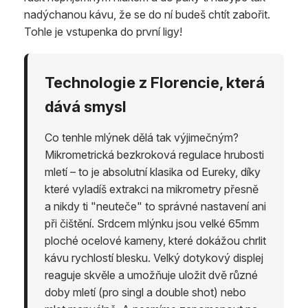
nadýchanou kávu, že se do ní budeš chtít zabořit.
Tohle je vstupenka do první ligy!
Technologie z Florencie, která
dává smysl
Co tenhle mlýnek dělá tak výjimečným?
Mikrometrická bezkroková regulace hrubosti
mletí – to je absolutní klasika od Eureky, díky
které vyladíš extrakci na mikrometry přesně
a nikdy ti "neuteče" to správné nastavení ani
při čištění. Srdcem mlýnku jsou velké 65mm
ploché ocelové kameny, které dokážou chrlit
kávu rychlostí blesku. Velký dotykový displej
reaguje skvěle a umožňuje uložit dvě různé
doby mletí (pro singl a double shot) nebo