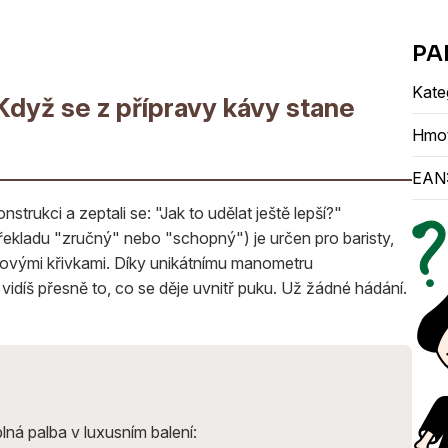
Kate
Když se z přípravy kávy stane
Hmo
EAN
strukci a zeptali se: "Jak to udělat ještě lepší?"
řekladu "zručný" nebo "schopný") je určen pro baristy,
lakovými křivkami. Díky unikátnímu manometru
díš přesně to, co se děje uvnitř puku. Už žádné hádání.
plná palba v luxusním balení: