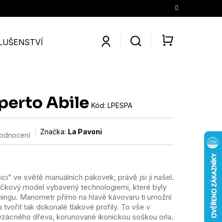
LUŠENSTVÍ
SLEVY
KONTAKTY
O NÁS
KÁV
NÁKUPNÍ
KOŠÍK
perto Abile
Kód:
LPESPA
Značka:
La Pavoni
hodnocení
i" ve světě manuálních pákovek, právě jsi ji našel.
pičkový model vybavený technologiemi, které byly
ningu. Manometr přímo na hlavě kávovaru ti umožní
 tvořit tak dokonalé tlakové profily. To vše v
vzácného dřeva, korunované ikonickou soškou orla.