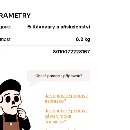
gorie
:
☕ Kávovary a příslušenství
tnost
:
6.2 kg
:
8010072228167
Jak správně připravit
espresso?
Jak správně připravit
kávu v moka
konvičce?