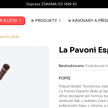
Doprava ZDARMA OD 1499 Kč
W A LÉTO
☕ PRODUKTY
☕ KÁVOVARY A PŘÍS
sperto Abile
La Pavoni Es
Průměrné
Neohodnoceno
Podrobnosti 
hodnocení
produktu
je
0,0
Pokud hledáš "konečnou stanic
z
La Pavoni Esperto Abile je š
5
hvězdiček.
dříve dostupné jen formou tu
sledovat tlak v reálném čase a
exkluzivním hávu z chromu a 