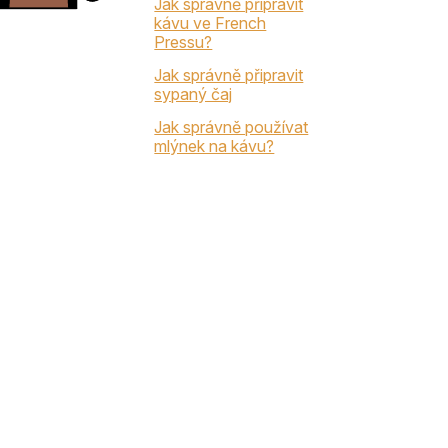
Jak správně připravit
kávu ve French
Pressu?
Jak správně připravit
sypaný čaj
Jak správně používat
mlýnek na kávu?