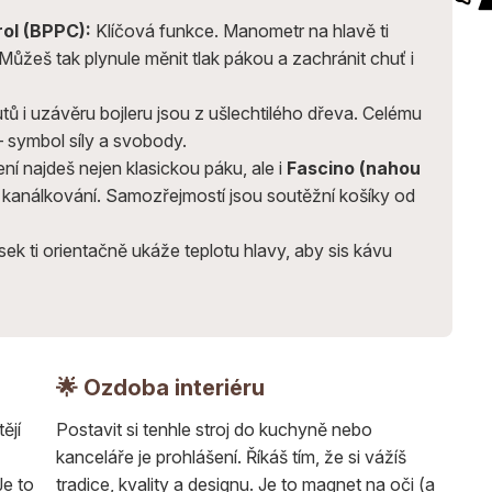
rol (BPPC):
Klíčová funkce. Manometr na hlavě ti
Můžeš tak plynule měnit tlak pákou a zachránit chuť i
ů i uzávěru bojleru jsou z ušlechtilého dřeva. Celému
– symbol síly a svobody.
ní najdeš nejen klasickou páku, ale i
Fascino (nahou
 kanálkování. Samozřejmostí jsou soutěžní košíky od
k ti orientačně ukáže teplotu hlavy, aby sis kávu
🌟 Ozdoba interiéru
ějí
Postavit si tenhle stroj do kuchyně nebo
kanceláře je prohlášení. Říkáš tím, že si vážíš
Je to
tradice, kvality a designu. Je to magnet na oči (a