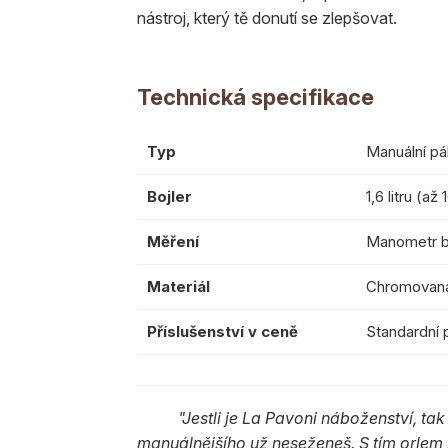
nástroj, který tě donutí se zlepšovat.
Technická specifikace
Typ
Manuální pá
Bojler
1,6 litru (až
Měření
Manometr b
Materiál
Chromovaná 
Příslušenství v ceně
Standardní 
"Jestli je La Pavoni náboženství, tak
manuálnějšího už neseženeš. S tím orlem 