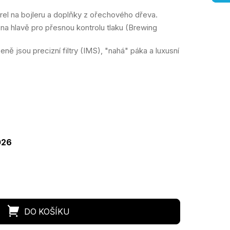
rel na bojleru a doplňky z ořechového dřeva.
a hlavě pro přesnou kontrolu tlaku (Brewing
eně jsou precizní filtry (IMS), "nahá" páka a luxusní
ná
a:
026