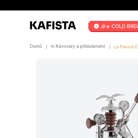
Přejít
na
obsah
🧊☀️ COLD BRE
Domů
☕ Kávovary a příslušenství
La Pavoni E