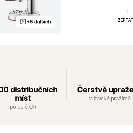
ZEPTAT
+6 dalších
00 distribučních
Čerstvě upraž
míst
v Italské pražírně
po celé ČR