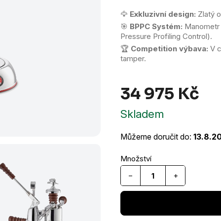
🦅
Exkluzivní design:
Zlatý o
🎯
BPPC Systém:
Manometr n
Pressure Profiling Control).
🏆
Competition výbava:
V c
tamper.
34 975 Kč
Měr
Skladem
cen
Můžeme doručit do:
13.8.2
−
+