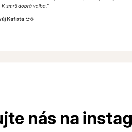
 K smrti dobrá volba."
vůj Kafista
💀☕
.