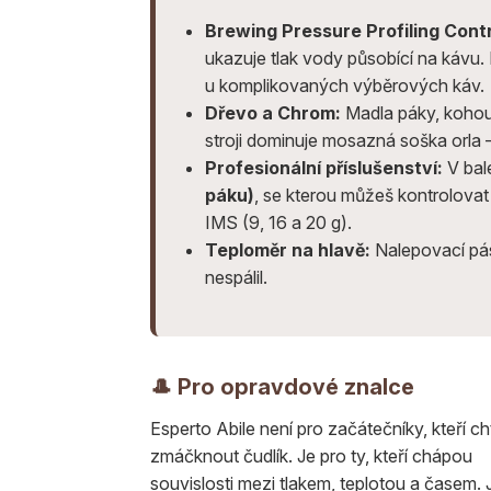
Brewing Pressure Profiling Cont
ukazuje tlak vody působící na kávu. 
u komplikovaných výběrových káv.
Dřevo a Chrom:
Madla páky, kohout
stroji dominuje mosazná soška orla 
Profesionální příslušenství:
V bale
páku)
, se kterou můžeš kontrolovat
IMS (9, 16 a 20 g).
Teploměr na hlavě:
Nalepovací páse
nespálil.
🎩 Pro opravdové znalce
Esperto Abile není pro začátečníky, kteří cht
zmáčknout čudlík. Je pro ty, kteří chápou
souvislosti mezi tlakem, teplotou a časem. 