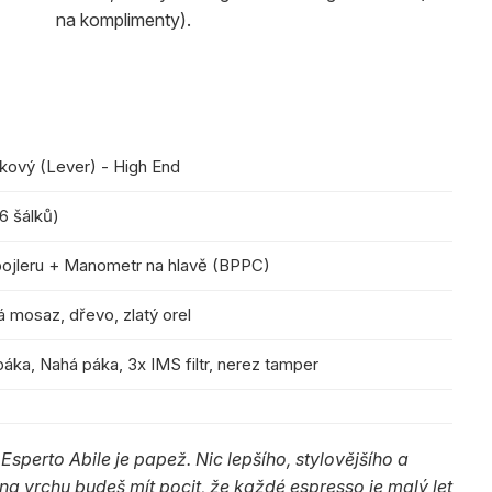
na komplimenty).
kový (Lever) - High End
 16 šálků)
ojleru + Manometr na hlavě (BPPC)
mosaz, dřevo, zlatý orel
páka, Nahá páka, 3x IMS filtr, nerez tamper
 Esperto Abile je papež. Nic lepšího, stylovějšího a
na vrchu budeš mít pocit, že každé espresso je malý let