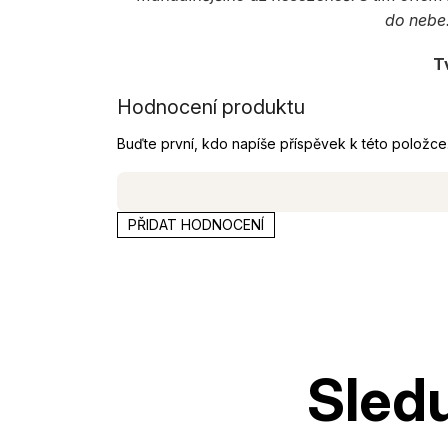
do nebe.
T
Hodnocení produktu
Buďte první, kdo napíše příspěvek k této položce
PŘIDAT HODNOCENÍ
Z
á
p
a
t
í