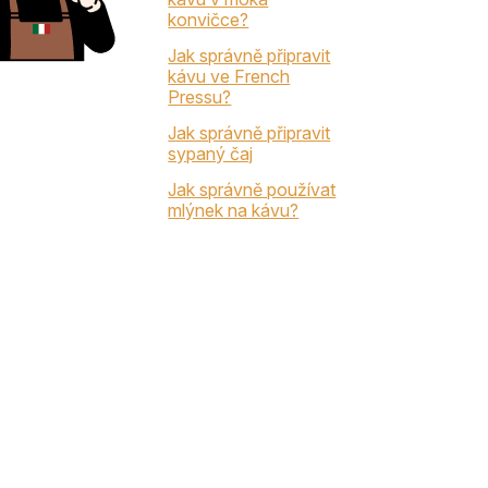
konvičce?
Jak správně připravit
kávu ve French
Pressu?
Jak správně připravit
sypaný čaj
Jak správně používat
mlýnek na kávu?