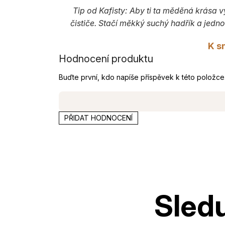
Tip od Kafisty: Aby ti ta měděná krása 
čističe. Stačí měkký suchý hadřík a jedno
K s
Hodnocení produktu
Buďte první, kdo napíše příspěvek k této položce
PŘIDAT HODNOCENÍ
Z
á
p
a
t
í