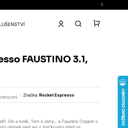
LUŠENSTVÍ
SLEVY
KONTAKTY
O NÁS
KÁV
NÁKUPNÍ
KOŠÍK
esso FAUSTINO 3.1,
Značka:
Rocket Espresso
hodnocení
ří. Gin a tonik, Tom a Jerry... a Faustino Copper s
to mlýnek není jen o špičkovém mletí na