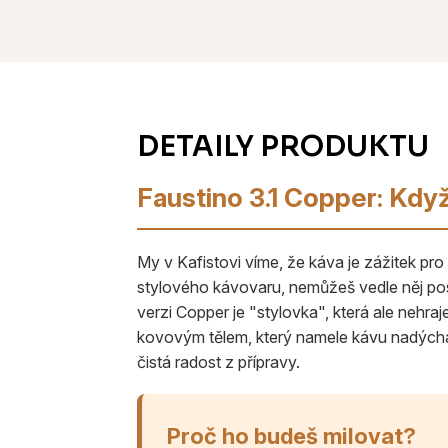
Faustino 3.1 Copper: Kdy
My v Kafistovi víme, že káva je zážitek pr
stylového kávovaru, nemůžeš vedle něj post
verzi Copper je "stylovka", která ale nehraj
kovovým tělem, který namele kávu nadýcha
čistá radost z přípravy.
Proč ho budeš milovat?