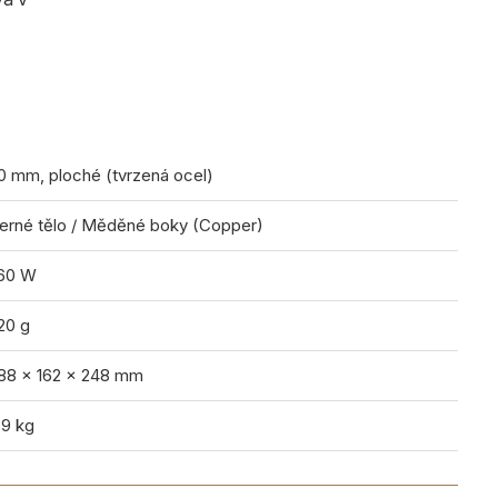
0 mm, ploché (tvrzená ocel)
erné tělo / Měděné boky (Copper)
60 W
20 g
88 x 162 x 248 mm
,9 kg