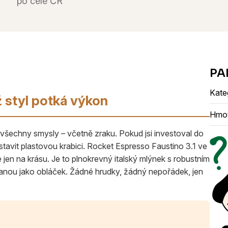
po celé ČR
Kate
ž styl potká výkon
Hmo
o všechny smysly – včetně zraku. Pokud jsi investoval do
avit plastovou krabici. Rocket Espresso Faustino 3.1 ve
e jen na krásu. Je to plnokrevný italský mlýnek s robustním
nou jako obláček. Žádné hrudky, žádný nepořádek, jen