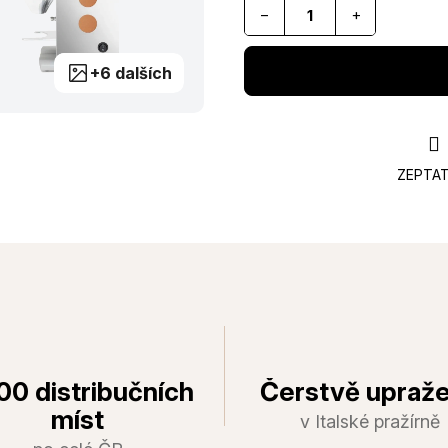
−
+
+6 dalších
ZEPTAT
00 distribučních
Čerstvě upraž
míst
v Italské pražírně