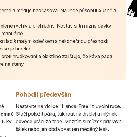
rné a mědi je nadčasová. Na lince působí luxusně a
lej je rychlý a přehledný. Nastav si tři různé dávky
el manuálně.
st ladíš malým kolečkem s nekonečnou přesností.
esso je hračka.
proti hrudkování a elektřině zajišťuje, že káva padá
se na stěny.
Pohodlí především
né
Nastavitelná vidlice "Hands-Free" ti uvolní ruce.
jemné
Stačí položit páku, ťuknout na displej a mlýnek
. Díky
odvede práci za tebe. Mezitím si můžeš připravit
šálek nebo jen obdivovat ten měděný lesk.
vá v