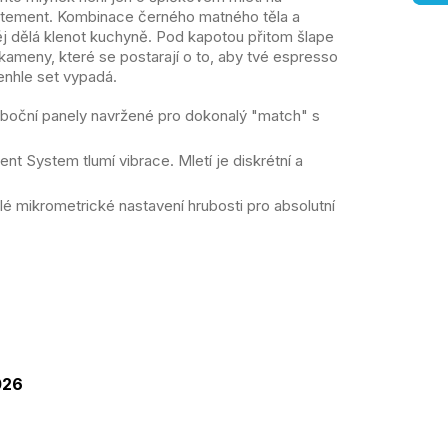
tatement. Kombinace černého matného těla a
 dělá klenot kuchyně. Pod kapotou přitom šlape
ameny, které se postarají o to, aby tvé espresso
tenhle set vypadá.
oční panely navržené pro dokonalý "match" s
nt System tlumí vibrace. Mletí je diskrétní a
lé mikrometrické nastavení hrubosti pro absolutní
ná
:
026