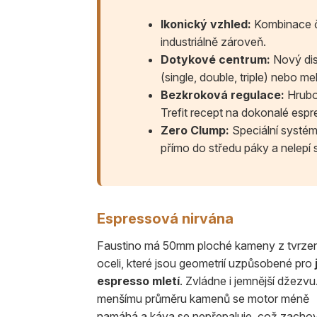
Ikonický vzhled:
Kombinace če
industriálně zároveň.
Dotykové centrum:
Nový disp
(single, double, triple) nebo m
Bezkroková regulace:
Hrubo
Trefit recept na dokonalé espr
Zero Clump:
Speciální systém 
přímo do středu páky a nelepí 
Espressová nirvána
Faustino má 50mm ploché kameny z tvrze
oceli, které jsou geometrií uzpůsobené pro
espresso mletí
. Zvládne i jemnější džezvu
menšímu průměru kamenů se motor méně
namáhá a káva se nepřepaluje, což zacho