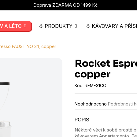
Doprava ZDARMA OD 1499 Kč
W A LÉTO
☕ PRODUKTY
☕ KÁVOVARY A PŘÍS
resso FAUSTINO 3.1, copper
Rocket Espr
copper
Kód:
REMF31CO
Průměrné
Neohodnoceno
Podrobnosti 
hodnocení
produktu
je
0,0
Některé věci k sobě prostě pat
z
kávovarem Appartamento. Ten
5