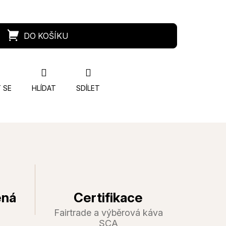
 SE
HLÍDAT
SDÍLET
ená
Certifikace
Fairtrade a výběrová káva
SCA