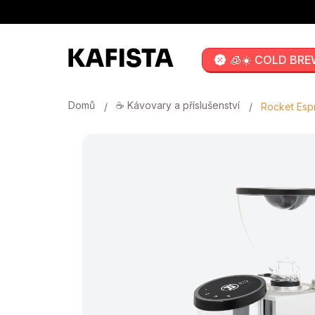
Přejít
na
obsah
🧊☀️ COLD BRE
Domů
☕ Kávovary a příslušenství
Rocket Esp