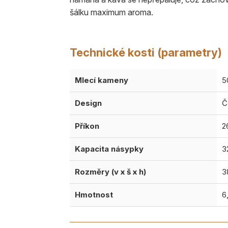
šálku maximum aroma.
Technické kosti (parametry)
Mlecí kameny
5
Design
Č
Příkon
2
Kapacita násypky
3
Rozměry (v x š x h)
3
Hmotnost
6