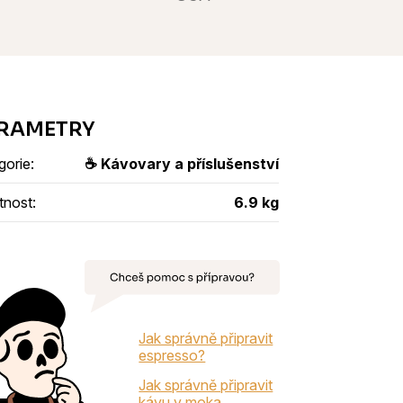
gorie
:
☕ Kávovary a příslušenství
tnost
:
6.9 kg
Jak správně připravit
espresso?
Jak správně připravit
kávu v moka