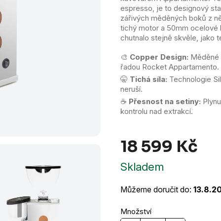
hvězdiček.
espresso, je to designový s
zářivých měděných boků z něj
tichý motor a 50mm ocelové k
chutnalo stejně skvěle, jako 
🎨
Copper Design:
Měděné b
řadou Rocket Appartamento.
🤫
Tichá síla:
Technologie Sile
neruší.
☕
Přesnost na setiny:
Plynu
kontrolu nad extrakcí.
18 599 Kč
Měr
Skladem
cena
Můžeme doručit do:
13.8.2