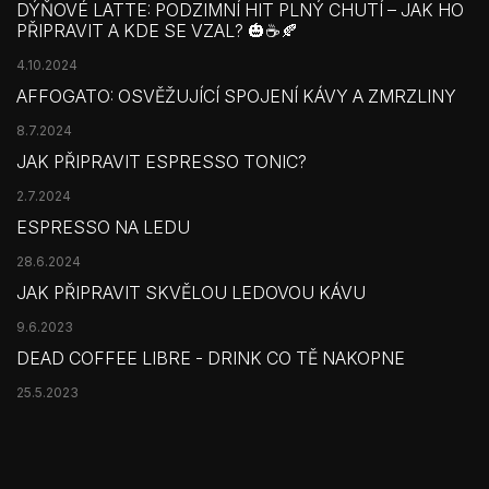
DÝŇOVÉ LATTE: PODZIMNÍ HIT PLNÝ CHUTÍ – JAK HO
PŘIPRAVIT A KDE SE VZAL? 🎃☕🍂
4.10.2024
AFFOGATO: OSVĚŽUJÍCÍ SPOJENÍ KÁVY A ZMRZLINY
8.7.2024
JAK PŘIPRAVIT ESPRESSO TONIC?
2.7.2024
ESPRESSO NA LEDU
28.6.2024
JAK PŘIPRAVIT SKVĚLOU LEDOVOU KÁVU
9.6.2023
DEAD COFFEE LIBRE - DRINK CO TĚ NAKOPNE
25.5.2023