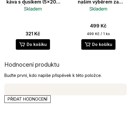
káva s dusíkem (5x200
našim výběrem za
ml) | Bez cukru
zvýhodněnou cenu v
Skladem
Skladem
boxu
Průměrné
hodnocení
499 Kč
produktu
je
321 Kč
Měrná
499 Kč / 1 ks
cena:
5,0
z
Do košíku
Do košíku
5
hvězdiček.
Hodnocení produktu
Buďte první, kdo napíše příspěvek k této položce.
PŘIDAT HODNOCENÍ
Z
á
p