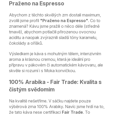
Praženo na Espresso
Abychom z těchto skvělých zrn dostali maximum,
zvolili jsme profil
"Praženo na Espresso"
. Co to
znamená? Kávu jsme pražili o něco déle (středně
tmavě), abychom potlačili přirozenou ovocnou
aciditu a naopak zvýraznili sladší tóny karamelu,
čokolády a oříšků.
Výsledkem je káva s mohutným tělem, intenzivním
aroma a krásnou cremou, která je ideální pro
přípravu v pákovém či automatickém kávovaru, ale
skvěle si rozumí i s Moka konvičkou.
100% Arabika - Fair Trade: Kvalita s
čistým svědomím
Na kvalitě nešetříme. V sáčku najdete pouze
výběrová zrna 100% Arabiky. Navíc jsme hrdí na to,
že tato káva nese certifikaci
Fair Trade
. To