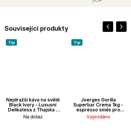
Související produkty
Tip
Tip
Nejdražší káva na světě
Joerges Gorilla
Black Ivory - Luxusní
Superbar Crema 1kg -
Delikatesa z Thajska -
espresso směs pro
35g
automatické a pákové
Na dotaz
Vyprodáno
kávovary