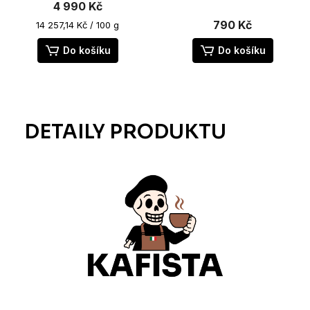
4 990 Kč
790 Kč
Měrná
14 257,14 Kč / 100 g
cena:
Do košíku
Do košíku