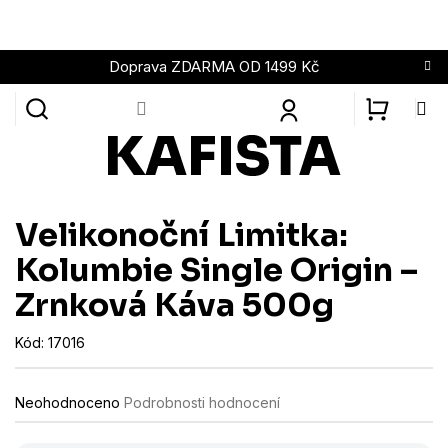
Přejít
na
obsah
Doprava ZDARMA OD 1499 Kč
NÁKUPN
KOŠÍK
Velikonoční Limitka:
Kolumbie Single Origin –
Zrnková Káva 500g
Kód:
17016
Průměrné
Neohodnoceno
Podrobnosti hodnocení
hodnocení
produktu