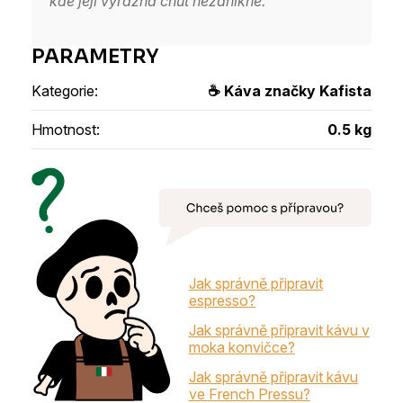
kde její výrazná chuť nezanikne.
Kategorie
:
☕ Káva značky Kafista
Hmotnost
:
0.5 kg
Jak správně připravit
espresso?
Jak správně připravit kávu v
moka konvičce?
Jak správně připravit kávu
ve French Pressu?