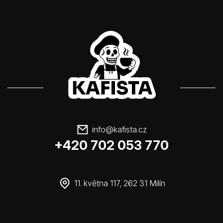
info
@
kafista.cz
+420 702 053 770
11. května 117, 262 31 Milín