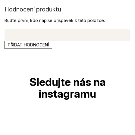
Hodnocení produktu
Buďte první, kdo napíše příspěvek k této položce.
PŘIDAT HODNOCENÍ
Z
á
p
a
t
í