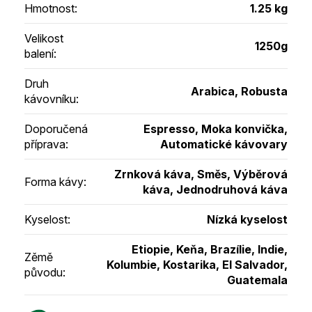
Hmotnost
:
1.25 kg
Velikost
1250g
balení
:
Druh
Arabica, Robusta
kávovníku
:
Doporučená
Espresso, Moka konvička,
příprava
:
Automatické kávovary
Zrnková káva, Směs, Výběrová
Forma kávy
:
káva, Jednodruhová káva
Kyselost
:
Nízká kyselost
Etiopie, Keňa, Brazílie, Indie,
Zěmě
Kolumbie, Kostarika, El Salvador,
původu
:
Guatemala