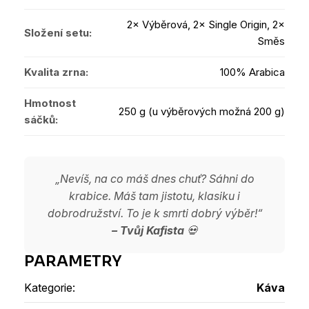
2× Výběrová, 2× Single Origin, 2×
Složení setu:
Směs
Kvalita zrna:
100% Arabica
Hmotnost
250 g (u výběrových možná 200 g)
sáčků:
„Nevíš, na co máš dnes chuť? Sáhni do
krabice. Máš tam jistotu, klasiku i
dobrodružství. To je k smrti dobrý výběr!“
– Tvůj Kafista
💀
Kategorie
:
Káva