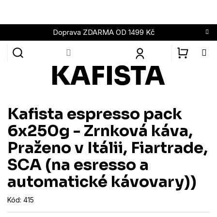
Přejít
na
obsah
Doprava ZDARMA OD 1499 Kč
NÁKUPN
KOŠÍK
Kafista espresso pack
6x250g - Zrnková káva,
Praženo v Itálii, Fiartrade,
SCA (na esresso a
automatické kávovary))
Kód:
415