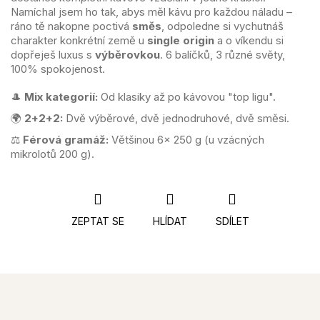
Namíchal jsem ho tak, abys měl kávu pro každou náladu –
ráno tě nakopne poctivá
směs
, odpoledne si vychutnáš
charakter konkrétní země u
single origin
a o víkendu si
dopřeješ luxus s
výběrovkou
. 6 balíčků, 3 různé světy,
100% spokojenost.
🎩
Mix kategorií:
Od klasiky až po kávovou "top ligu".
🌍
2+2+2:
Dvě výběrové, dvě jednodruhové, dvě směsi.
⚖️
Férová gramáž:
Většinou 6× 250 g (u vzácných
mikrolotů 200 g).
ZEPTAT SE
HLÍDAT
SDÍLET