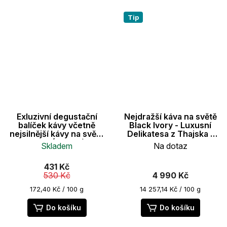
Tip
Exluzivní degustační
Nejdražší káva na světě
balíček kávy včetně
Black Ivory - Luxusní
nejsilnější kávy na světě
Delikatesa z Thajska -
250g (5x 50g)
35g
Skladem
Na dotaz
Průměrné
431 Kč
hodnocení
530 Kč
4 990 Kč
produktu
je
Měrná
Měrná
172,40 Kč / 100 g
14 257,14 Kč / 100 g
cena:
cena:
5,0
z
Do košíku
Do košíku
5
hvězdiček.