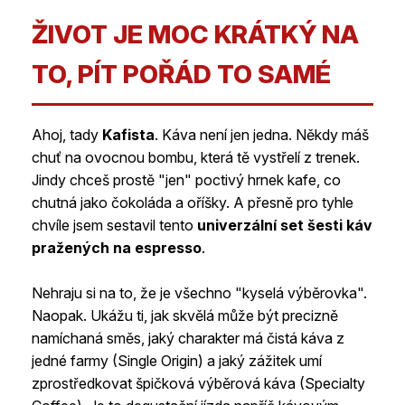
ŽIVOT JE MOC KRÁTKÝ NA
TO, PÍT POŘÁD TO SAMÉ
Ahoj, tady
Kafista
. Káva není jen jedna. Někdy máš
chuť na ovocnou bombu, která tě vystřelí z trenek.
Jindy chceš prostě "jen" poctivý hrnek kafe, co
chutná jako čokoláda a oříšky. A přesně pro tyhle
chvíle jsem sestavil tento
univerzální set šesti káv
pražených na espresso
.
Nehraju si na to, že je všechno "kyselá výběrovka".
Naopak. Ukážu ti, jak skvělá může být precizně
namíchaná směs, jaký charakter má čistá káva z
jedné farmy (Single Origin) a jaký zážitek umí
zprostředkovat špičková výběrová káva (Specialty