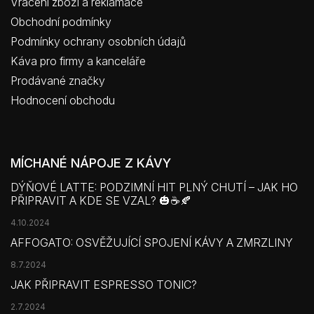
Vrácení zboží a reklamace
Obchodní podmínky
Podmínky ochrany osobních údajů
Káva pro firmy a kanceláře
Prodávané značky
Hodnocení obchodu
MÍCHANÉ NÁPOJE Z KÁVY
DÝŇOVÉ LATTE: PODZIMNÍ HIT PLNÝ CHUTÍ – JAK HO
PŘIPRAVIT A KDE SE VZAL? 🎃☕🍂
4.10.2024
AFFOGATO: OSVĚŽUJÍCÍ SPOJENÍ KÁVY A ZMRZLINY
8.7.2024
JAK PŘIPRAVIT ESPRESSO TONIC?
2.7.2024