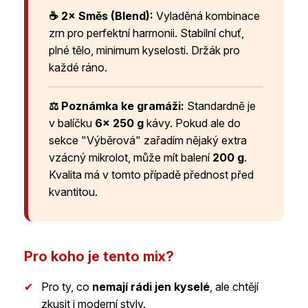
☕ 2× Směs (Blend):
Vyladěná kombinace
zrn pro perfektní harmonii. Stabilní chuť,
plné tělo, minimum kyselosti. Držák pro
každé ráno.
⚖️ Poznámka ke gramáži:
Standardně je
v balíčku
6× 250 g
kávy. Pokud ale do
sekce "Výběrová" zařadím nějaký extra
vzácný mikrolot, může mít balení
200 g
.
Kvalita má v tomto případě přednost před
kvantitou.
Pro koho je tento mix?
✔
Pro ty, co
nemají rádi jen kyselé
, ale chtějí
zkusit i moderní styly.