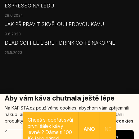
ESPRESSO NA LEDU
28.6.2024
JAK PŘIPRAVIT SKVĚLOU LEDOVOU KÁVU
9.6.2023
DEAD COFFEE LIBRE - DRINK CO TĚ NAKOPNE
25.5.2023
Aby vám káva chutnala ještě lépe
Na KAFISTA.cz používáme cookies, abychom vám zpříjemnili
nákup, analyzovali návštěvnost a nabídli relevantní obsah i
Copyright 2026
Kafista
. Všechna práva vyhrazena.
Chceš si dopřát svůj
produkty. Vaše data u nás zůstávají v bezpečí.
Více o cookies
.
první šálek kávy
Šablonu nakódoval
REJ Media
ANO
NE
levněji? Dáme ti 100
Nastavení
Souhlasím
Vytvořil Shoptet
Kč jako dárek!