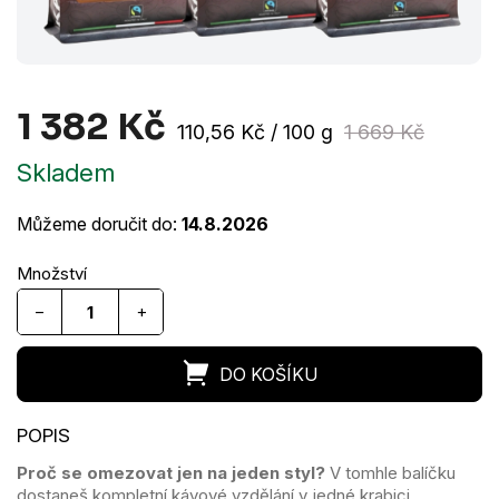
1 382 Kč
Měrná
110,56 Kč / 100 g
1 669 Kč
cena:
Skladem
Můžeme doručit do:
14.8.2026
−
+
Proč se omezovat jen na jeden styl?
V tomhle balíčku
dostaneš kompletní kávové vzdělání v jedné krabici.