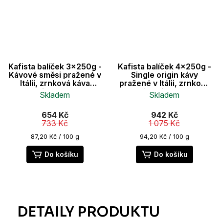
Kafista balíček 3x250g -
Kafista balíček 4x250g -
Kávové směsi pražené v
Single origin kávy
Itálii, zrnková káva
pražené v Itálii, zrnková
Fiartrade
káva Fiartrade
Skladem
Skladem
Průměrné
654 Kč
942 Kč
hodnocení
733 Kč
1 075 Kč
produktu
je
Měrná
Měrná
87,20 Kč / 100 g
94,20 Kč / 100 g
cena:
cena:
5,0
z
Do košíku
Do košíku
5
hvězdiček.