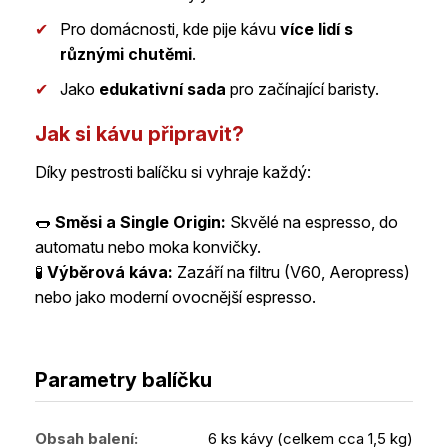
✔
Pro domácnosti, kde pije kávu
více lidí s
různými chutěmi
.
✔
Jako
edukativní sada
pro začínající baristy.
Jak si kávu připravit?
Díky pestrosti balíčku si vyhraje každý:
🌭
Směsi a Single Origin:
Skvělé na espresso, do
automatu nebo moka konvičky.
🧪
Výběrová káva:
Zazáří na filtru (V60, Aeropress)
nebo jako moderní ovocnější espresso.
Parametry balíčku
Obsah balení:
6 ks kávy (celkem cca 1,5 kg)