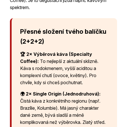
Coffee). Je to degustační jízda napříč kávovým
spektrem.
Přesné složení tvého balíčku
(2+2+2)
🏆 2× Výběrová káva (Specialty
Coffee):
To nejlepší z aktuální sklizně.
Káva s rodokmenem, vyšší aciditou a
komplexní chutí (ovoce, květiny). Pro
chvíle, kdy si chceš pochutnat.
🌍 2× Single Origin (Jednodruhová):
Čistá káva z konkrétního regionu (např.
Brazílie, Kolumbie). Má jasný charakter
dané země, bývá sladší a méně
komplikovaná než výběrovka. Zlatý střed.