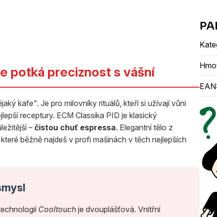
Kate
Hmo
e potká preciznost s vášní
EAN
aký kafe". Je pro milovníky rituálů, kteří si užívají vůni
jlepší receptury. ECM Classika PID je klasický
ležitější –
čistou chuť espressa
. Elegantní tělo z
 které běžně najdeš v profi mašinách v těch nejlepších
smysl
technologií
Cooltouch
je dvouplášťová. Vnitřní