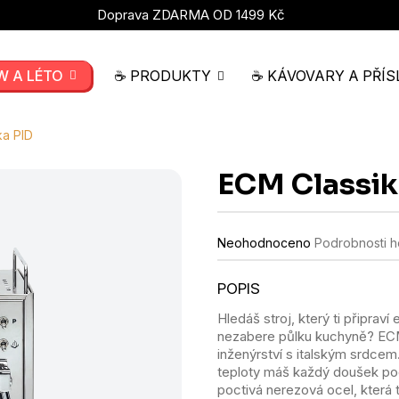
Doprava ZDARMA OD 1499 Kč
W A LÉTO
☕ PRODUKTY
☕ KÁVOVARY A PŘÍS
ka PID
ECM Classik
Průměrné
Neohodnoceno
Podrobnosti 
hodnocení
produktu
je
0,0
Hledáš stroj, který ti připraví
z
nezabere půlku kuchyně? ECM
5
hvězdiček.
inženýrství s italským srdcem.
teploty máš každý doušek pod
poctivá nerezová ocel, která t