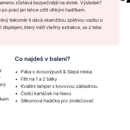
rameno zůstává bezpečnější na dotek. Výsledek?
 po práci jen lehce otřít vlhkým hadříkem.
ěný tlakoměr ti dává okamžitou zpětnou vazbu o
 displejem, který měří vteřiny extrakce, se z tebe
Co najdeš v balení?
y
Páka s dvouvýpustí & Slepá miska
e
Filtr na 1 a 2 šálky
terý
Kvalitní tamper s kovovou základnou
Čistící kartáček na hlavu
íkem
Silikonová hadička pro změkčovač