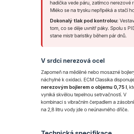
hadička vede páru, zatímco nerezové 
Mléko se na trysku nepřipéká a stačí ho
Dokonalý tlak pod kontrolou:
Vestav
tom, co se děje uvnitř páky. Spolu s PID
stane mistr baristiky během pár dnů.
V srdci nerezová ocel
Zapomeň na měděné nebo mosazné bojler
náchylné k oxidaci. ECM Classika disponuj
nerezovým bojlerem o objemu 0,75 l
, k
vyniká skvělou tepelnou setrvačností. V
kombinaci s vibračním čerpadlem a zásobn
na 2,8 litru vody jde o neúnavného dříče.
Technická specifikace