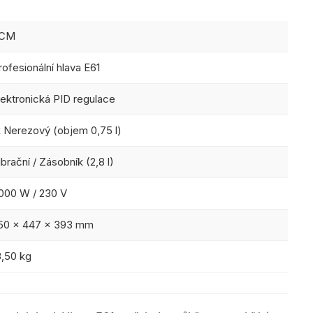
CM
rofesionální hlava E61
lektronická PID regulace
x Nerezový (objem 0,75 l)
ibrační / Zásobník (2,8 l)
 000 W / 230 V
50 x 447 x 393 mm
8,50 kg