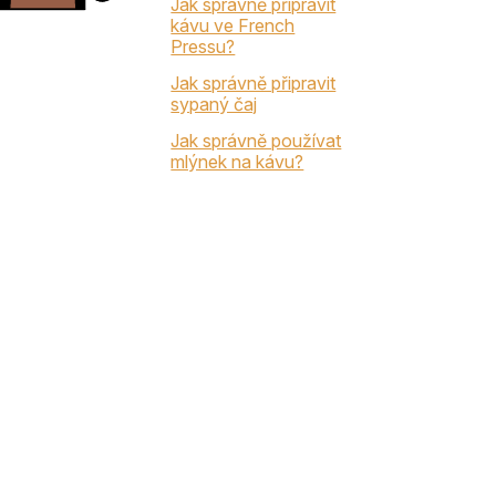
Jak správně připravit
kávu ve French
Pressu?
Jak správně připravit
sypaný čaj
Jak správně používat
mlýnek na kávu?