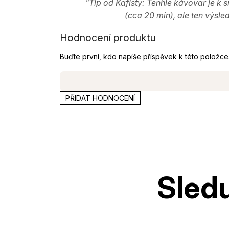
"Tip od Kafisty: Tenhle kávovar je k s
(cca 20 min), ale ten výsled
Hodnocení produktu
Buďte první, kdo napíše příspěvek k této položce
PŘIDAT HODNOCENÍ
Z
á
p
a
t
í