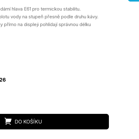
ární hlava E61 pro termickou stabilitu.
plotu vody na stupeň přesně podle druhu kávy.
 přímo na displeji pohlídají správnou délku
ná
a:
026