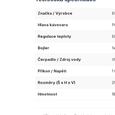
Značka / Výrobce
E
Hlava kávovaru
P
Regulace teploty
E
Bojler
1
Čerpadlo / Zdroj vody
V
Příkon / Napětí
1
Rozměry (Š x H x V)
2
Hmotnost
1