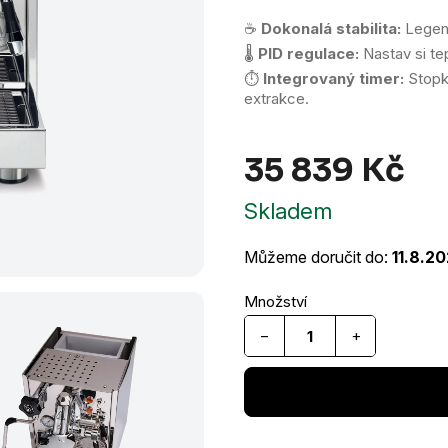
☕
Dokonalá stabilita:
Legend
🌡️
PID regulace:
Nastav si te
⏱️
Integrovaný timer:
Stopky
extrakce.
35 839 Kč
Měr
Skladem
cen
Můžeme doručit do:
11.8.2
−
+