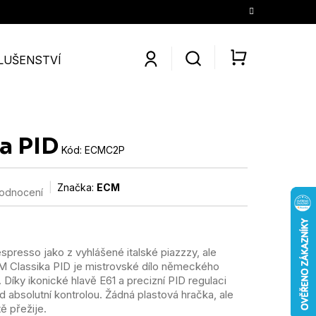
LUŠENSTVÍ
SLEVY
KONTAKTY
O NÁS
KÁV
NÁKUPNÍ
KOŠÍK
a PID
Kód:
ECMC2P
Značka:
ECM
hodnocení
 espresso jako z vyhlášené italské piazzzy, ale
 Classika PID je mistrovské dílo německého
 Díky ikonické hlavě E61 a precizní PID regulaci
 absolutní kontrolou. Žádná plastová hračka, ale
ě přežije.