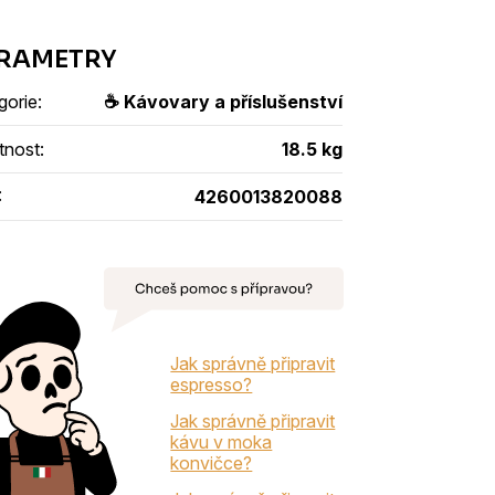
gorie
:
☕ Kávovary a příslušenství
tnost
:
18.5 kg
:
4260013820088
Jak správně připravit
espresso?
Jak správně připravit
kávu v moka
konvičce?