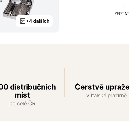
ZEPTAT
+4 dalších
00 distribučních
Čerstvě upraž
míst
v Italské pražírně
po celé ČR