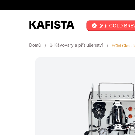
Přejít
na
obsah
🧊☀️ COLD BRE
Domů
☕ Kávovary a příslušenství
ECM Classi