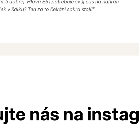
mrti dobrej. Hlava E61 potřebuje svůj čas na nahřátí
ek v šálku? Ten za to čekání sakra stojí!"
.