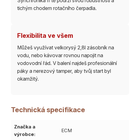
Synchronika II tě podrží svou robustností a
tichým chodem rotačního čerpadla.
Flexibilita ve všem
Můžeš využívat velkorysý 2,8l zásobník na
vodu, nebo kávovar rovnou napojit na
vodovodní řád. V balení najdeš profesionální
páky a nerezový tamper, aby tvůj start byl
okamžitý.
Technická specifikace
Značka a
ECM
výrobce: