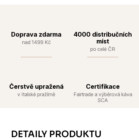
Doprava zdarma
4000 distribučních
míst
nad 1499 Kč
po celé ČR
Čerstvě upražená
Certifikace
v Italské pražírně
Fairtrade a výběrová káva
SCA