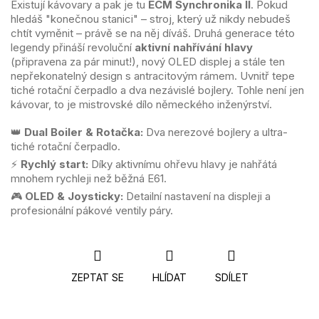
Existují kávovary a pak je tu
ECM Synchronika II
. Pokud
hledáš "konečnou stanici" – stroj, který už nikdy nebudeš
chtít vyměnit – právě se na něj díváš. Druhá generace této
legendy přináší revoluční
aktivní nahřívání hlavy
(připravena za pár minut!), nový OLED displej a stále ten
nepřekonatelný design s antracitovým rámem. Uvnitř tepe
tiché rotační čerpadlo a dva nezávislé bojlery. Tohle není jen
kávovar, to je mistrovské dílo německého inženýrství.
👑
Dual Boiler & Rotačka:
Dva nerezové bojlery a ultra-
tiché rotační čerpadlo.
⚡
Rychlý start:
Díky aktivnímu ohřevu hlavy je nahřátá
mnohem rychleji než běžná E61.
🎮
OLED & Joysticky:
Detailní nastavení na displeji a
profesionální pákové ventily páry.
ZEPTAT SE
HLÍDAT
SDÍLET