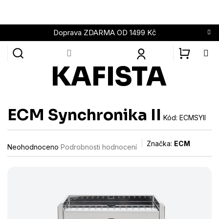
Přejít
na
obsah
Doprava ZDARMA OD 1499 Kč
NÁKUPN
KOŠÍK
ECM Synchronika II
Kód:
ECMSYII
Průměrné
Značka:
ECM
Neohodnoceno
Podrobnosti hodnocení
hodnocení
produktu
je
0,0
z
5
hvězdiček.