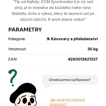
"Tip od Kafisty: ECM Synchronika II je víc než
stroj, je to investice do každého tvého rána.
Stabilita, ticho a výkon, který tě neomrzí ani po
tisících šálcích. K smrti dobrá volba!"
Kategorie
:
☕ Kávovary a příslušenství
Hmotnost
:
30 kg
EAN
:
4260013821337
Jak správně připravit
espresso?