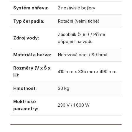
Systém ohřevu:
2 nezávislé bojlery
Typ čerpadla:
Rotační (velmi tiché)
Zásobník (2,8 l) / Přímé
Zdroj vody:
připojení na vodu
Materiál a barva:
Nerezová ocel / Stříbrná
Rozměry (V x Š x
410 mm x 335 mm x 490 mm
H):
Hmotnost:
30 kg
Elektrické
230 V / 1 600 W
parametry: