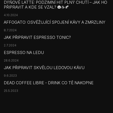
DÝŇOVÉ LATTE: PODZIMNÍ HIT PLNÝ CHUTÍ – JAK HO
PŘIPRAVIT A KDE SE VZAL? 🎃☕🍂
4.10.2024
AFFOGATO: OSVĚŽUJÍCÍ SPOJENÍ KÁVY A ZMRZLINY
8.7.2024
JAK PŘIPRAVIT ESPRESSO TONIC?
2.7.2024
ESPRESSO NA LEDU
28.6.2024
JAK PŘIPRAVIT SKVĚLOU LEDOVOU KÁVU
9.6.2023
DEAD COFFEE LIBRE - DRINK CO TĚ NAKOPNE
25.5.2023