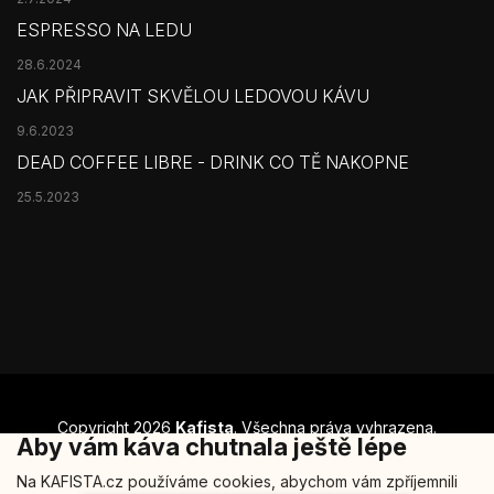
ESPRESSO NA LEDU
28.6.2024
JAK PŘIPRAVIT SKVĚLOU LEDOVOU KÁVU
9.6.2023
DEAD COFFEE LIBRE - DRINK CO TĚ NAKOPNE
25.5.2023
Copyright 2026
Kafista
. Všechna práva vyhrazena.
Aby vám káva chutnala ještě lépe
Šablonu nakódoval
REJ Media
Na KAFISTA.cz používáme cookies, abychom vám zpříjemnili