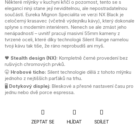
Některé mlýnky v kuchyni křičí o pozornost, tento se s
elegancí ninji stane její neviditelnou, ale nepostradatelnou
součástí. Eureka Mignon Specialita ve verzi NX Black je
celočerný krasavec (včetně výdejníku kávy), který dokonale
splyne s moderním interiérem. Nenech se ale zmást jeho
nenápadností – uvnitř pracují masivní 55mm kameny z
tvrzené oceli, které díky technologii Silent Range namelou
tvoji kávu tak tiše, že ráno neprobudíš ani myš.
🖤
Stealth design (NX):
Kompletně černé provedení bez
rušivých chromových prvků.
🤫
Hrobové ticho:
Silent technologie dělá z tohoto mlýnku
jednoho z nejtišších parťáků na trhu.
🖥️
Dotykový displej:
Bleskové a přesné nastavení času pro
jednu nebo dvě porce espressa.
ZEPTAT SE
HLÍDAT
SDÍLET