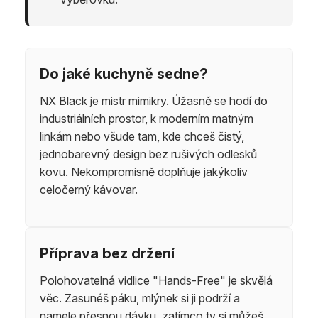
Do jaké kuchyně sedne?
NX Black je mistr mimikry. Úžasně se hodí do
industriálních prostor, k moderním matným
linkám nebo všude tam, kde chceš čistý,
jednobarevný design bez rušivých odlesků
kovu. Nekompromisně doplňuje jakýkoliv
celočerný kávovar.
Příprava bez držení
Polohovatelná vidlice "Hands-Free" je skvělá
věc. Zasunéš páku, mlýnek si ji podrží a
namele přesnou dávku, zatímco ty si můžeš