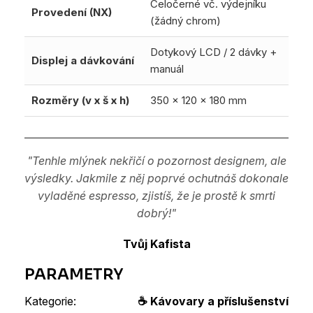
Celočerné vč. výdejníku
Provedení (NX)
(žádný chrom)
Dotykový LCD / 2 dávky +
Displej a dávkování
manuál
Rozměry (v x š x h)
350 x 120 x 180 mm
"Tenhle mlýnek nekřičí o pozornost designem, ale
výsledky. Jakmile z něj poprvé ochutnáš dokonale
vyladěné espresso, zjistíš, že je prostě k smrti
dobrý!"
Tvůj Kafista
Kategorie
:
☕ Kávovary a příslušenství