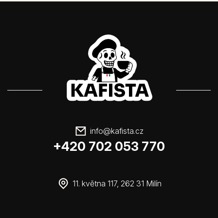
info
@
kafista.cz
+420 702 053 770
11. května 117, 262 31 Milín