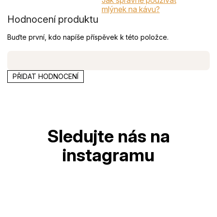
mlýnek na kávu?
Hodnocení produktu
Buďte první, kdo napíše příspěvek k této položce.
PŘIDAT HODNOCENÍ
Z
á
p
a
t
í