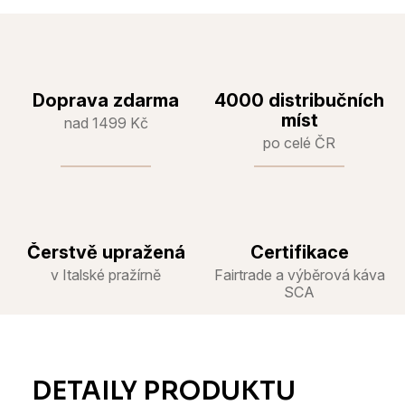
Doprava zdarma
4000 distribučních
míst
nad 1499 Kč
po celé ČR
Čerstvě upražená
Certifikace
v Italské pražírně
Fairtrade a výběrová káva
SCA