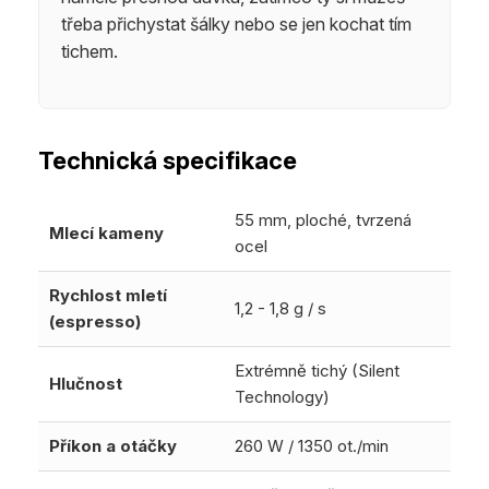
třeba přichystat šálky nebo se jen kochat tím
tichem.
Technická specifikace
55 mm, ploché, tvrzená
Mlecí kameny
ocel
Rychlost mletí
1,2 - 1,8 g / s
(espresso)
Extrémně tichý (Silent
Hlučnost
Technology)
Příkon a otáčky
260 W / 1350 ot./min