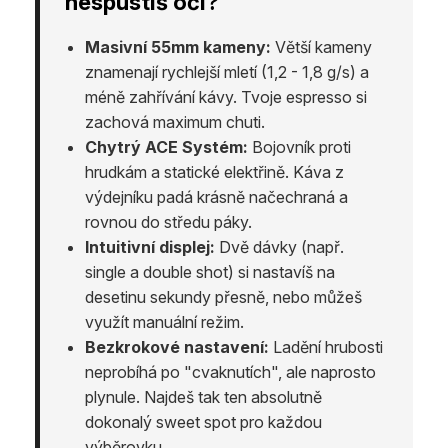
nespustíš oči?
Masivní 55mm kameny:
Větší kameny
znamenají rychlejší mletí (1,2 - 1,8 g/s) a
méně zahřívání kávy. Tvoje espresso si
zachová maximum chuti.
Chytrý ACE Systém:
Bojovník proti
hrudkám a statické elektřině. Káva z
výdejníku padá krásně načechraná a
rovnou do středu páky.
Intuitivní displej:
Dvě dávky (např.
single a double shot) si nastavíš na
desetinu sekundy přesně, nebo můžeš
využít manuální režim.
Bezkrokové nastavení:
Ladění hrubosti
neprobíhá po "cvaknutích", ale naprosto
plynule. Najdeš tak ten absolutně
dokonalý sweet spot pro každou
výběrovku.