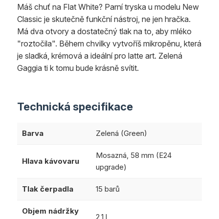
Máš chuť na Flat White? Parní tryska u modelu New
Classic je skutečně funkční nástroj, ne jen hračka.
Má dva otvory a dostatečný tlak na to, aby mléko
"roztočila". Během chvilky vytvoříš mikropěnu, která
je sladká, krémová a ideální pro latte art. Zelená
Gaggia ti k tomu bude krásně svítit.
Technická specifikace
Barva
Zelená (Green)
Mosazná, 58 mm (E24
Hlava kávovaru
upgrade)
Tlak čerpadla
15 barů
Objem nádržky
2,1 l