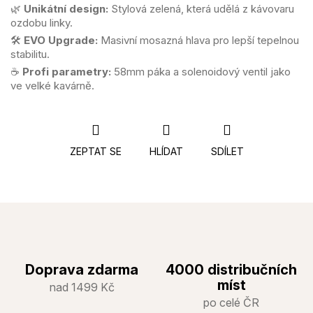
🌿
Unikátní design:
Stylová zelená, která udělá z kávovaru
ozdobu linky.
🛠️
EVO Upgrade:
Masivní mosazná hlava pro lepší tepelnou
stabilitu.
☕
Profi parametry:
58mm páka a solenoidový ventil jako
ve velké kavárně.
ZEPTAT SE
HLÍDAT
SDÍLET
Doprava zdarma
4000 distribučních
míst
nad 1499 Kč
po celé ČR