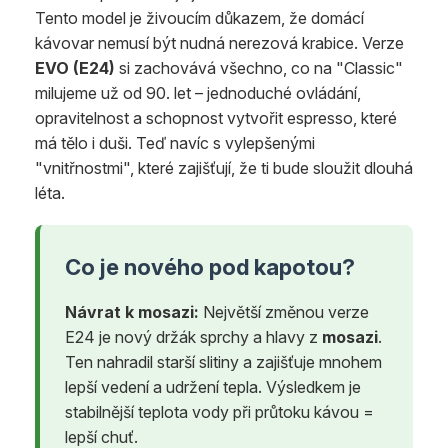
Tento model je živoucím důkazem, že domácí
kávovar nemusí být nudná nerezová krabice. Verze
EVO (E24)
si zachovává všechno, co na "Classic"
milujeme už od 90. let – jednoduché ovládání,
opravitelnost a schopnost vytvořit espresso, které
má tělo i duši. Teď navíc s vylepšenými
"vnitřnostmi", které zajišťují, že ti bude sloužit dlouhá
léta.
Co je nového pod kapotou?
Návrat k mosazi:
Největší změnou verze
E24 je nový držák sprchy a hlavy z
mosazi
.
Ten nahradil starší slitiny a zajišťuje mnohem
lepší vedení a udržení tepla. Výsledkem je
stabilnější teplota vody při průtoku kávou =
lepší chuť.