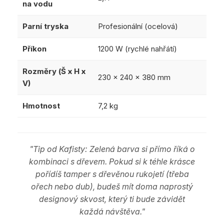
na vodu
Parní tryska
Profesionální (ocelová)
Příkon
1200 W (rychlé nahřátí)
Rozměry (Š x H x
230 x 240 x 380 mm
V)
Hmotnost
7,2 kg
"Tip od Kafisty: Zelená barva si přímo říká o
kombinaci s dřevem. Pokud si k téhle krásce
pořídíš tamper s dřevěnou rukojetí (třeba
ořech nebo dub), budeš mít doma naprostý
designový skvost, který ti bude závidět
každá návštěva."