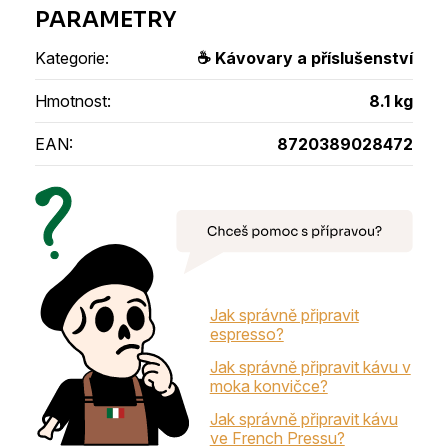
Kategorie
:
☕ Kávovary a příslušenství
Hmotnost
:
8.1 kg
EAN
:
8720389028472
Jak správně připravit
espresso?
Jak správně připravit kávu v
moka konvičce?
Jak správně připravit kávu
ve French Pressu?