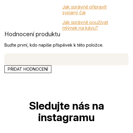
Jak správně připravit
sypaný čaj
Jak správně používat
mlýnek na kávu?
Hodnocení produktu
Buďte první, kdo napíše příspěvek k této položce.
PŘIDAT HODNOCENÍ
Z
á
p
a
t
í