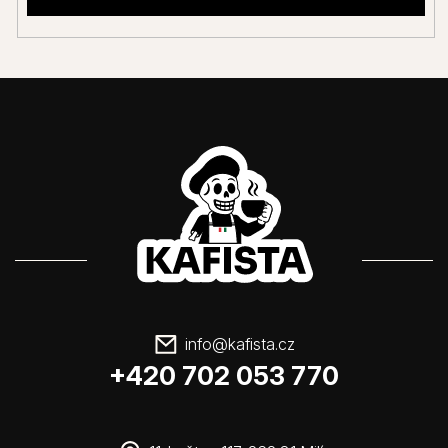
info
@
kafista.cz
+420 702 053 770