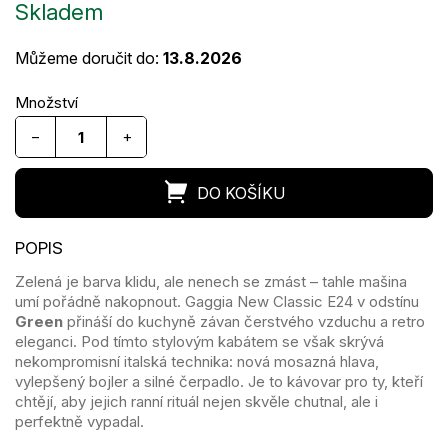
Skladem
cena:
Můžeme doručit do:
13.8.2026
−
+
Zelená je barva klidu, ale nenech se zmást – tahle mašina
umí pořádně nakopnout. Gaggia New Classic E24 v odstínu
Green
přináší do kuchyně závan čerstvého vzduchu a retro
eleganci. Pod tímto stylovým kabátem se však skrývá
nekompromisní italská technika: nová mosazná hlava,
vylepšený bojler a silné čerpadlo. Je to kávovar pro ty, kteří
chtějí, aby jejich ranní rituál nejen skvěle chutnal, ale i
perfektně vypadal.