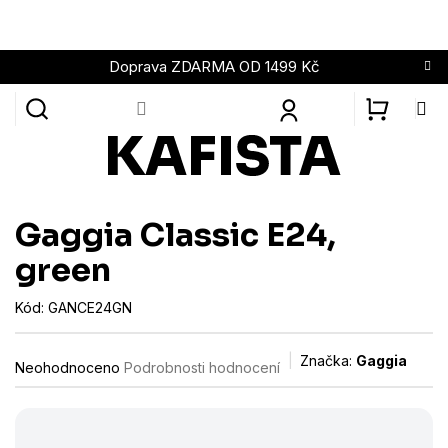
Přejít
na
obsah
Doprava ZDARMA OD 1499 Kč
NÁKUPN
KOŠÍK
Gaggia Classic E24,
green
Kód:
GANCE24GN
Průměrné
Značka:
Gaggia
Neohodnoceno
Podrobnosti hodnocení
hodnocení
produktu
je
0,0