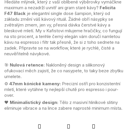
Hledáte mlýnek, který z vaší oblíbené výběrovky vymáčkne
maximum a nezadrží uvnitř ani gram staré kávy?
Felicita
F47 Black
je elegantní single dose šampion, který od
základu změní váš kávový rituál. Žádné obří násypky se
zvětralým zrnem, jen vy, přesná dávka čerstvé kávy a
bleskové mletí. My v Kafistovi milujeme hračičky, co fungují
na sto procent, a tenhle černý elegán vám doručí namletou
kávu na espresso i filtr tak přesně, že si z toho sednete na
zadek. Připravte se na workflow, které je rychlé, čisté a
neuvěřitelně návykové.
🎯
Nulová retence:
Nakloněný design a silikonový
ofukovací měch zajistí, že co nasypete, to taky beze zbytku
umelete.
⚙️
47mm kónické kameny:
Precizní ostří pro konzistentní
mletí, které vytáhne ty nejlepší chutě pro espresso i pour-
over.
🖤
Minimalistický design:
Tělo z masivní hliníkové slitiny
eliminuje vibrace a na lince zabere naprosté minimum místa.