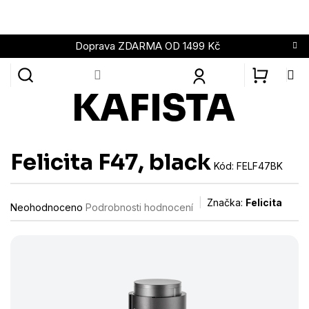
Přejít
na
obsah
Doprava ZDARMA OD 1499 Kč
NÁKUPN
KOŠÍK
Felicita F47, black
Kód:
FELF47BK
Průměrné
Značka:
Felicita
Neohodnoceno
Podrobnosti hodnocení
hodnocení
produktu
je
0,0
z
5
hvězdiček.