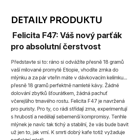
Felicita F47: Váš nový parťák
pro absolutní čerstvost
Představte si to: ráno si odvážíte přesně 18 gramů
vaší milované promyté Etiopie, vhodíte zrnka do
mlýnku a za pár vteřin máte v dávkovacím kelímku...
přesně 18 gramů perfektně namleté kávy. Žádné
dolování zbytků šťourátkem, žádná pachuť
včerejšího tmavého rostu. Felicita F47 je navržená
pro puristy. Pro ty, co rádi střídají zrna, experimentují
s hrubostí a nedělají sebemenší kompromisy. Tenhle
mlýnek je navíc tak tichý a stabilní, že vás bude bavit
už jen to, jak vrní. K smrti dobrý kafe totiž vyžaduje
perfektní mletí!