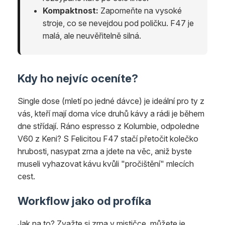
Kompaktnost:
Zapomeňte na vysoké
stroje, co se nevejdou pod poličku. F47 je
malá, ale neuvěřitelně silná.
Kdy ho nejvíc oceníte?
Single dose (mletí po jedné dávce) je ideální pro ty z
vás, kteří mají doma více druhů kávy a rádi je během
dne střídají. Ráno espresso z Kolumbie, odpoledne
V60 z Keni? S Felicitou F47 stačí přetočit kolečko
hrubosti, nasypat zrna a jdete na věc, aniž byste
museli vyhazovat kávu kvůli "pročištění" mlecích
cest.
Workflow jako od profíka
Jak na to? Zvažte si zrna v mističce, můžete je