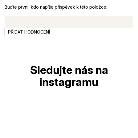
Buďte první, kdo napíše příspěvek k této položce.
PŘIDAT HODNOCENÍ
Z
á
p
a
t
í