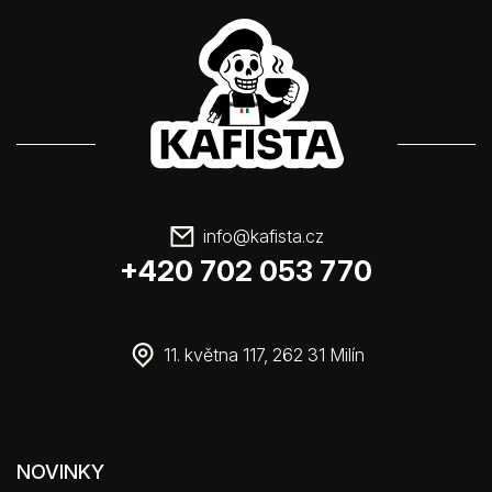
info
@
kafista.cz
+420 702 053 770
11. května 117, 262 31 Milín
NOVINKY