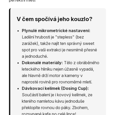
V čem spočívá jeho kouzlo?
Plynulé mikrometrické nastavení:
Ladění hrubosti je "stepless" (bez
zarážek), takže najít ten správný sweet
spot pro vaši extrakci je nesmírně přesné
a jednoduché.
Dokonalé materiály:
Tělo z obráběného
leteckého hliníku nejen úžasně vypadá,
ale hlavně drží motor a kameny v
naprosté rovině pro rovnoměrné mletí.
Dávkovací kelímek (Dosing Cup):
Součástí balení je i kovový kelímek, ze
kterého namletou kávu jednoduše
překlopíte rovnou do páky. Zbohem,
rozsypané kafe po celé lince!