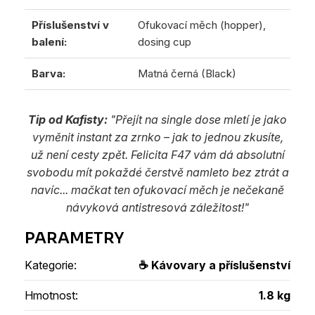
Příslušenství v
Ofukovací měch (hopper),
balení:
dosing cup
Barva:
Matná černá (Black)
Tip od Kafisty:
"Přejít na single dose mletí je jako
vyměnit instant za zrnko – jak to jednou zkusíte,
už není cesty zpět. Felicita F47 vám dá absolutní
svobodu mít pokaždé čerstvě namleto bez ztrát a
navíc... mačkat ten ofukovací měch je nečekaně
návyková antistresová záležitost!"
Kategorie
:
☕ Kávovary a příslušenství
Hmotnost
:
1.8 kg