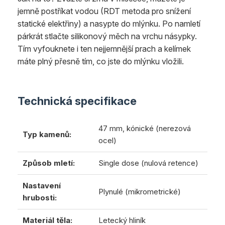
jemně postříkat vodou (RDT metoda pro snížení
statické elektřiny) a nasypte do mlýnku. Po namletí
párkrát stlačte silikonový měch na vrchu násypky.
Tím vyfouknete i ten nejjemnější prach a kelímek
máte plný přesně tím, co jste do mlýnku vložili.
Technická specifikace
47 mm, kónické (nerezová
Typ kamenů:
ocel)
Způsob mletí:
Single dose (nulová retence)
Nastavení
Plynulé (mikrometrické)
hrubosti:
Materiál těla:
Letecký hliník