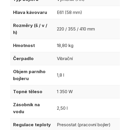
Hlava kávovaru
E61 (58 mm)
Rozměry (š / v /
220 / 355 / 410 mm
h)
Hmotnost
18,80 kg
Čerpadlo
Vibrační
Objem parního
1,8 l
bojleru
Topné těleso
1 350 W
Zásobník na
2,50 l
vodu
Regulace teploty
Presostat (pracovní bojler)