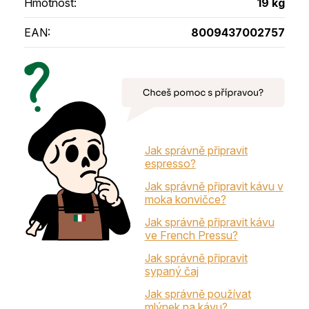
Hmotnost
:
19 kg
EAN
:
8009437002757
Jak správně připravit
espresso?
Jak správně připravit kávu v
moka konvičce?
Jak správně připravit kávu
ve French Pressu?
Jak správně připravit
sypaný čaj
Jak správně používat
mlýnek na kávu?