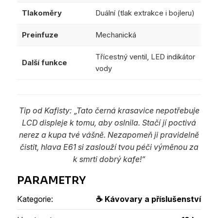
Tlakoměry
Duální (tlak extrakce i bojleru)
Preinfuze
Mechanická
Třícestný ventil, LED indikátor
Další funkce
vody
Tip od Kafisty: „Tato černá krasavice nepotřebuje
LCD displeje k tomu, aby oslnila. Stačí jí poctivá
nerez a kupa tvé vášně. Nezapomeň ji pravidelně
čistit, hlava E61 si zaslouží tvou péči výměnou za
k smrti dobrý kafe!“
Kategorie
:
☕ Kávovary a příslušenství