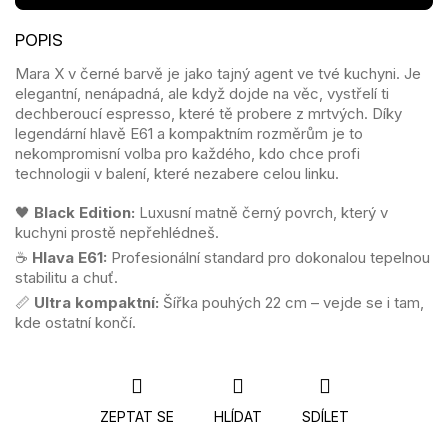
Mara X v černé barvě je jako tajný agent ve tvé kuchyni. Je
elegantní, nenápadná, ale když dojde na věc, vystřelí ti
dechberoucí espresso, které tě probere z mrtvých. Díky
legendární hlavě E61 a kompaktním rozměrům je to
nekompromisní volba pro každého, kdo chce profi
technologii v balení, které nezabere celou linku.
🖤
Black Edition:
Luxusní matně černý povrch, který v
kuchyni prostě nepřehlédneš.
☕
Hlava E61:
Profesionální standard pro dokonalou tepelnou
stabilitu a chuť.
📏
Ultra kompaktní:
Šířka pouhých 22 cm – vejde se i tam,
kde ostatní končí.
ZEPTAT SE
HLÍDAT
SDÍLET