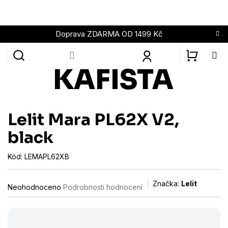
Přejít
na
obsah
Doprava ZDARMA OD 1499 Kč
NÁKUPN
KOŠÍK
Lelit Mara PL62X V2,
black
Kód:
LEMAPL62XB
Průměrné
Značka:
Lelit
Neohodnoceno
Podrobnosti hodnocení
hodnocení
produktu
je
0,0