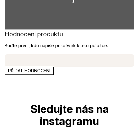
Hodnocení produktu
Buďte první, kdo napíše příspěvek k této položce.
PŘIDAT HODNOCENÍ
Z
á
p
a
t
í