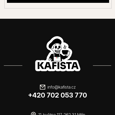
info
@
kafista.cz
+420 702 053 770
11. května 117, 262 31 Milín