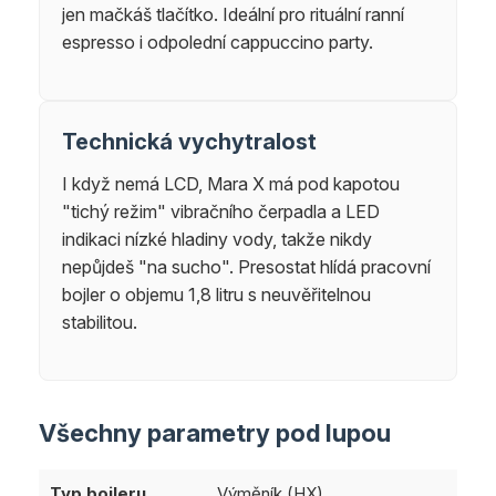
jen mačkáš tlačítko. Ideální pro rituální ranní
espresso i odpolední cappuccino party.
Technická vychytralost
I když nemá LCD, Mara X má pod kapotou
"tichý režim" vibračního čerpadla a LED
indikaci nízké hladiny vody, takže nikdy
nepůjdeš "na sucho". Presostat hlídá pracovní
bojler o objemu 1,8 litru s neuvěřitelnou
stabilitou.
Všechny parametry pod lupou
Typ bojleru
Výměník (HX)