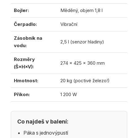
Bojler:
Měděný, objem 1,8 l
Čerpadlo:
Vibrační
Zásobník na
2,5 l (senzor hladiny)
vodu:
Rozměry
274 x 425 x 360 mm
(Š×H×V):
Hmotnost:
20 kg (poctivé železo!)
Příkon:
1 200 W
Co najdeš v balení:
Páka s jednovýpustí