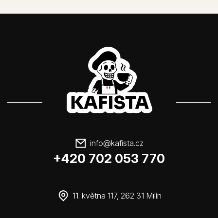
info
@
kafista.cz
+420 702 053 770
11. května 117, 262 31 Milín