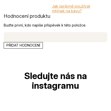
Jak správně používat
mlýnek na kávu?
Hodnocení produktu
Buďte první, kdo napíše příspěvek k této položce.
PŘIDAT HODNOCENÍ
Z
á
p
a
t
í