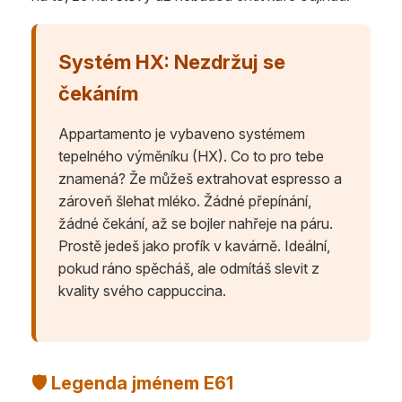
Systém HX: Nezdržuj se
čekáním
Appartamento je vybaveno systémem
tepelného výměníku (HX). Co to pro tebe
znamená? Že můžeš extrahovat espresso a
zároveň šlehat mléko. Žádné přepínání,
žádné čekání, až se bojler nahřeje na páru.
Prostě jedeš jako profík v kavárně. Ideální,
pokud ráno spěcháš, ale odmítáš slevit z
kvality svého cappuccina.
🛡️ Legenda jménem E61