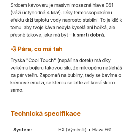
Srdcem kávovaru je masivní mosazná hlava E61
(váží úctyhodná 4 kila!). Díky termoskopickému
efektu drží teplotu vody naprosto stabilní. To je klíč k
tomu, aby tvoje káva nebyla kyselá ani hořká, ale
přesně taková, jaká má být –
k smrti dobrá
.
💨 Pára, co má tah
Tryska "Cool Touch" (nepálí na dotek) má díky
velkému bojleru takovou sílu, že mikropěnu našleháš
za pár vteřin. Zapomeň na bubliny, tady se bavíme o
krémové emulzi, se kterou se latte art kreslí skoro
samo.
Technická specifikace
Systém:
HX (Výměník) + Hlava E61