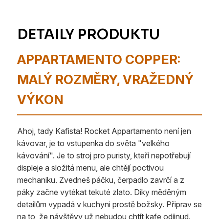
APPARTAMENTO COPPER:
MALÝ ROZMĚRY, VRAŽEDNÝ
VÝKON
Ahoj, tady Kafista! Rocket Appartamento není jen
kávovar, je to vstupenka do světa "velkého
kávování". Je to stroj pro puristy, kteří nepotřebují
displeje a složitá menu, ale chtějí poctivou
mechaniku. Zvedneš páčku, čerpadlo zavrčí a z
páky začne vytékat tekuté zlato. Díky měděným
detailům vypadá v kuchyni prostě božsky. Připrav se
na to, že návštěvy už nebudou chtít kafe odjinud.