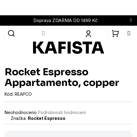
Přejít
na
obsah
Doprava ZDARMA OD 1499 Kč
NÁKUPN
KOŠÍK
Rocket Espresso
Appartamento, copper
Kód:
REAPCO
Průměrné
Neohodnoceno
Podrobnosti hodnocení
hodnocení
Značka:
Rocket Espresso
produktu
je
0,0