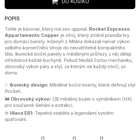
Tohle je kávovar, který má sex-appeal.
Rocket Espresso
Appartamento Copper
je stroj, který změnil pravidla hry
pro domácí baristy. Inženýři z Milána dokázali narvat výkon
velkého komerčního stroje do neuvěřitelně kompaktního
těla. Ikonické boční panely s měděnými průřezy z něj dělají
středobod každé kuchyně. Pokud hledáš čistou mechaniku,
obrovský výkon páry a styl, za kterým se každý otočí, jsi
doma.
✨
Ikonický design:
Měděné boční inserty, které definují styl
Rocket.
🚂
Obrovský výkon:
1,8l měděný bojler s výměníkem (HX)
pro současné šlehání a extrakci.
☕
Hlava E61:
Tepelná stabilita a legendární systém
spařování.