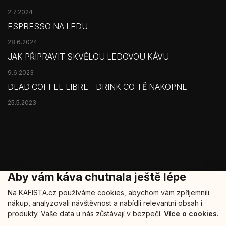
2.7.2024
ESPRESSO NA LEDU
28.6.2024
JAK PŘIPRAVIT SKVĚLOU LEDOVOU KÁVU
9.6.2023
DEAD COFFEE LIBRE - DRINK CO TĚ NAKOPNE
25.5.2023
Aby vám káva chutnala ještě lépe
Na KAFISTA.cz používáme cookies, abychom vám zpříjemnili
nákup, analyzovali návštěvnost a nabídli relevantní obsah i
Copyright 2026
Kafista
. Všechna práva vyhrazena.
produkty. Vaše data u nás zůstávají v bezpečí.
Více o cookies
.
Šablonu nakódoval
REJ Media