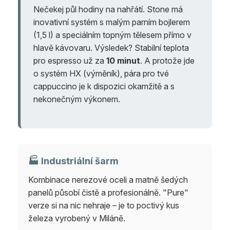
Nečekej půl hodiny na nahřátí. Stone má
inovativní systém s malým parním bojlerem
(1,5 l) a speciálním topným tělesem přímo v
hlavě kávovaru. Výsledek? Stabilní teplota
pro espresso už za
10 minut
. A protože jde
o systém HX (výměník), pára pro tvé
cappuccino je k dispozici okamžitě a s
nekonečným výkonem.
🏭 Industriální šarm
Kombinace nerezové oceli a matně šedých
panelů působí čistě a profesionálně. "Pure"
verze si na nic nehraje – je to poctivý kus
železa vyrobený v Miláně.