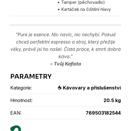
• Tamper (pěchovadlo)
• Kartáček na čištění hlavy
"Pure je esence. Nic navíc, nic nechybí. Pokud
chceš perfektní espresso a stroj, který přežije
věky, právě jsi ho našel. Čistá práce, k smrti dobrá
káva."
– Tvůj Kafista
Kategorie
:
☕ Kávovary a příslušenství
Hmotnost
:
20.5 kg
EAN
:
769503182544