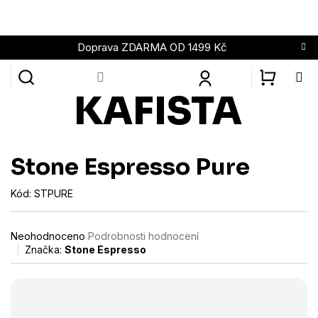
Přejít
na
obsah
Doprava ZDARMA OD 1499 Kč
NÁKUPN
KOŠÍK
Stone Espresso Pure
Kód:
STPURE
Průměrné
Neohodnoceno
Podrobnosti hodnocení
hodnocení
Značka:
Stone Espresso
produktu
je
0,0
z
5