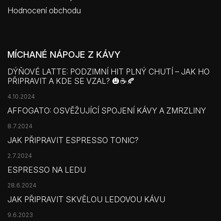
Hodnocení obchodu
MÍCHANÉ NÁPOJE Z KÁVY
DÝŇOVÉ LATTE: PODZIMNÍ HIT PLNÝ CHUTÍ – JAK HO
PŘIPRAVIT A KDE SE VZAL? 🎃☕🍂
4.10.2024
AFFOGATO: OSVĚŽUJÍCÍ SPOJENÍ KÁVY A ZMRZLINY
8.7.2024
JAK PŘIPRAVIT ESPRESSO TONIC?
2.7.2024
ESPRESSO NA LEDU
28.6.2024
JAK PŘIPRAVIT SKVĚLOU LEDOVOU KÁVU
9.6.2023