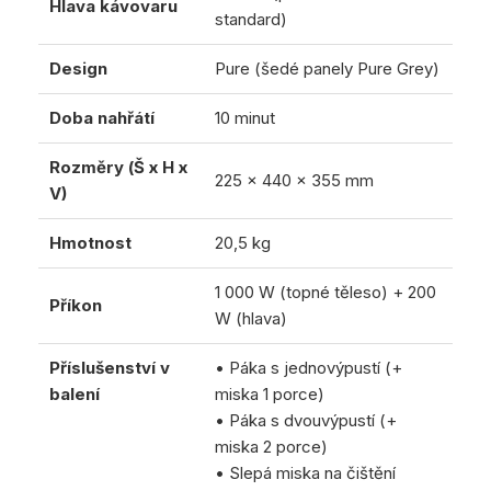
Hlava kávovaru
standard)
Design
Pure (šedé panely Pure Grey)
Doba nahřátí
10 minut
Rozměry (Š x H x
225 x 440 x 355 mm
V)
Hmotnost
20,5 kg
1 000 W (topné těleso) + 200
Příkon
W (hlava)
Příslušenství v
• Páka s jednovýpustí (+
balení
miska 1 porce)
• Páka s dvouvýpustí (+
miska 2 porce)
• Slepá miska na čištění