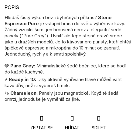
Hledáš čistý výkon bez zbytečných příkras?
Stone
Espresso Pure
je vstupní brána do světa výběrové kávy.
Žádný vizuální šum, jen broušená nerez a elegantní šedé
panely ("Pure Grey"). Uvnitř ale tepe stejné dravé srdce
jako u dražších modelů. Je to kávovar pro puristy, kteří chtějí
špičkové espresso a mikropěnu do 10 minut od zapnutí.
Jednoduchý, rychlý a k smrti spolehlivý.
🩶
Pure Grey:
Minimalistické šedé bočnice, které se hodí
do každé kuchyně.
⚡
Ready in 10:
Díky aktivně vyhřívané hlavě můžeš vařit
kávu dřív, než si vybereš hrnek.
🦄
Chameleon:
Panely jsou magnetické. Když tě šedá
omrzí, jednoduše je vyměníš za jiné.
ZEPTAT SE
HLÍDAT
SDÍLET