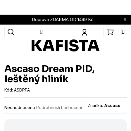
Přejít
na
obsah
Doprava ZDARMA OD 1499 Kč
NÁKUPN
KOŠÍK
Ascaso Dream PID,
leštěný hliník
Kód:
ASDPPA
Průměrné
Značka:
Ascaso
Neohodnoceno
Podrobnosti hodnocení
hodnocení
produktu
je
0,0