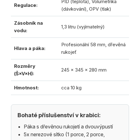
PID (teplota), Volumetrika
Regulace:
(dávkování), OPV (tlak)
Zásobník na
1,3 litru (vyjímatelný)
vodu:
Profesionální 58 mm, dřevěná
Hlava a páka:
rukojeť
Rozměry
245 x 345 x 280 mm
(Š×V×H):
Hmotnost:
cca 10 kg
Bohaté příslušenství v krabici:
Páka s dřevěnou rukojetí a dvouvýpustí
5x nerezové sítko (1 porce, 2 porce,