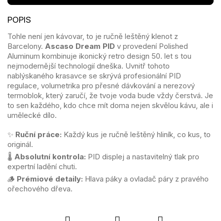
Tohle není jen kávovar, to je ručně leštěný klenot z
Barcelony.
Ascaso Dream PID
v provedení Polished
Aluminum kombinuje ikonický retro design 50. let s tou
nejmodernější technologií dneška. Uvnitř tohoto
nablýskaného krasavce se skrývá profesionální PID
regulace, volumetrika pro přesné dávkování a nerezový
termoblok, který zaručí, že tvoje voda bude vždy čerstvá. Je
to sen každého, kdo chce mít doma nejen skvělou kávu, ale i
umělecké dílo.
✨
Ruční práce:
Každý kus je ručně leštěný hliník, co kus, to
originál.
🌡️
Absolutní kontrola:
PID displej a nastavitelný tlak pro
expertní ladění chuti.
🪵
Prémiové detaily:
Hlava páky a ovladač páry z pravého
ořechového dřeva.