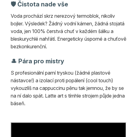
🛡️ Čistota nade vše
Voda prochází skrz nerezový termoblok, nikoliv
bojler. Výsledek? Žádný vodní kámen, žádná stojatá
voda, jen 100% čerstvá chuť v každém šálku a
bleskurychlé nahřátí. Energeticky úsporné a chuťově
bezkonkurenční.
🎩 Pára pro mistry
S profesionální parní tryskou (žádné plastové
nástavce!) a izolací proti popálení (cool touch)
vykouzlíš na cappuccinu pěnu tak jemnou, že by se
na ní dalo spát. Latte art s tímhle strojem půjde jedna
báseň.