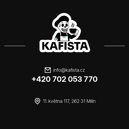
info
@
kafista.cz
+420 702 053 770
11. května 117, 262 31 Milín