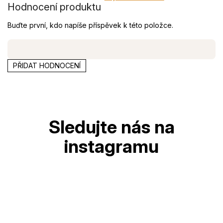
Hodnocení produktu
Buďte první, kdo napíše příspěvek k této položce.
PŘIDAT HODNOCENÍ
Z
á
p
a
t
í