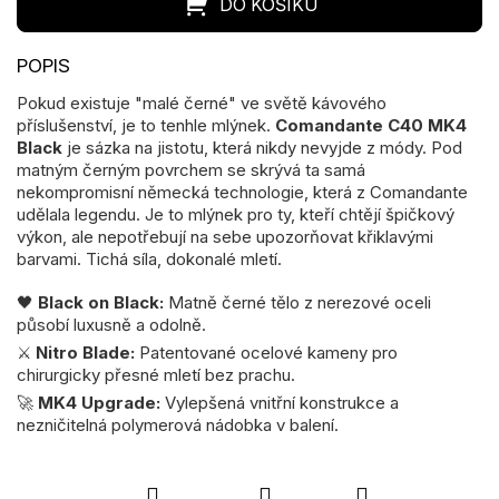
Pokud existuje "malé černé" ve světě kávového
příslušenství, je to tenhle mlýnek.
Comandante C40 MK4
Black
je sázka na jistotu, která nikdy nevyjde z módy. Pod
matným černým povrchem se skrývá ta samá
nekompromisní německá technologie, která z Comandante
udělala legendu. Je to mlýnek pro ty, kteří chtějí špičkový
výkon, ale nepotřebují na sebe upozorňovat křiklavými
barvami. Tichá síla, dokonalé mletí.
🖤
Black on Black:
Matně černé tělo z nerezové oceli
působí luxusně a odolně.
⚔️
Nitro Blade:
Patentované ocelové kameny pro
chirurgicky přesné mletí bez prachu.
🚀
MK4 Upgrade:
Vylepšená vnitřní konstrukce a
nezničitelná polymerová nádobka v balení.