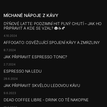
MÍCHANÉ NÁPOJE Z KÁVY
DÝŇOVÉ LATTE: PODZIMNÍ HIT PLNÝ CHUTÍ – JAK HO
PŘIPRAVIT A KDE SE VZAL? 🎃☕🍂
4.10.2024
AFFOGATO: OSVĚŽUJÍCÍ SPOJENÍ KÁVY A ZMRZLINY
8.7.2024
JAK PŘIPRAVIT ESPRESSO TONIC?
2.7.2024
ESPRESSO NA LEDU
28.6.2024
JAK PŘIPRAVIT SKVĚLOU LEDOVOU KÁVU
9.6.2023
DEAD COFFEE LIBRE - DRINK CO TĚ NAKOPNE