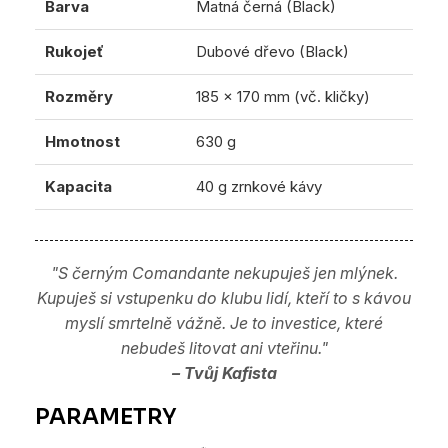
Barva
Matná černá (Black)
Rukojeť
Dubové dřevo (Black)
Rozměry
185 x 170 mm (vč. kličky)
Hmotnost
630 g
Kapacita
40 g zrnkové kávy
"S černým Comandante nekupuješ jen mlýnek.
Kupuješ si vstupenku do klubu lidí, kteří to s kávou
myslí smrtelně vážně. Je to investice, které
nebudeš litovat ani vteřinu."
– Tvůj Kafista