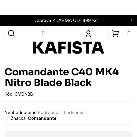
Přejít
na
obsah
Doprava ZDARMA OD 1499 Kč
NÁKUPN
KOŠÍK
Comandante C40 MK4
Nitro Blade Black
Kód:
CMDNBB
Průměrné
Neohodnoceno
Podrobnosti hodnocení
hodnocení
Značka:
Comandante
produktu
je
0,0