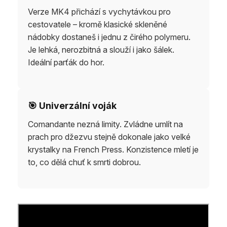
Verze MK4 přichází s vychytávkou pro
cestovatele – kromě klasické skleněné
nádobky dostaneš i jednu z čirého polymeru.
Je lehká, nerozbitná a slouží i jako šálek.
Ideální parťák do hor.
🎯 Univerzální voják
Comandante nezná limity. Zvládne umlít na
prach pro džezvu stejně dokonale jako velké
krystalky na French Press. Konzistence mletí je
to, co dělá chuť k smrti dobrou.