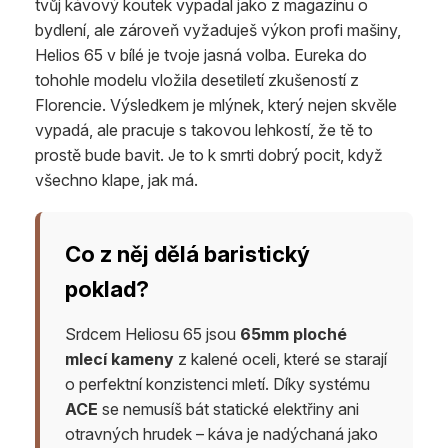
tvůj kávový koutek vypadal jako z magazínu o
bydlení, ale zároveň vyžaduješ výkon profi mašiny,
Helios 65 v bílé je tvoje jasná volba. Eureka do
tohohle modelu vložila desetiletí zkušeností z
Florencie. Výsledkem je mlýnek, který nejen skvěle
vypadá, ale pracuje s takovou lehkostí, že tě to
prostě bude bavit. Je to k smrti dobrý pocit, když
všechno klape, jak má.
Co z něj dělá baristický
poklad?
Srdcem Heliosu 65 jsou
65mm ploché
mlecí kameny
z kalené oceli, které se starají
o perfektní konzistenci mletí. Díky systému
ACE
se nemusíš bát statické elektřiny ani
otravných hrudek – káva je nadýchaná jako