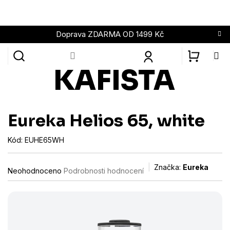
Přejít
na
obsah
Doprava ZDARMA OD 1499 Kč
NÁKUPN
KOŠÍK
Eureka Helios 65, white
Kód:
EUHE65WH
Průměrné
Značka:
Eureka
Neohodnoceno
Podrobnosti hodnocení
hodnocení
produktu
je
0,0
z
5