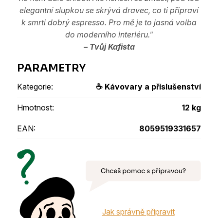
elegantní slupkou se skrývá dravec, co ti připraví
k smrti dobrý espresso. Pro mě je to jasná volba
do moderního interiéru."
– Tvůj Kafista
Kategorie
:
☕ Kávovary a příslušenství
Hmotnost
:
12 kg
EAN
:
8059519331657
Jak správně připravit