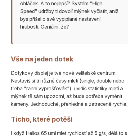
obláček. A to nejlepší? Systém "High
Speed" údržby ti dovolí mlýnek vyčistit, aniž
bys přišel o své vypiplané nastavení
hrubosti. Geniální, že?
Vše na jeden dotek
Dotykový displej je tvé nové velitelské centrum.
Nastavíš si tři různé časy mletí (single, double nebo
třeba "ranní vyprošťovák"), uvidíš statistiky mletí a
mlýnek tě sám upozorní, až bude potřeba vyměnit
kameny. Jednoduché, přehledné a zatraceně rychlé.
Ticho, které potěší
I když Helios 65 umí mlet rychlostí až 5 g/s, dělá to s