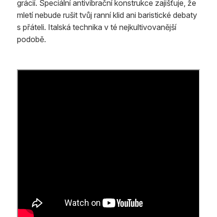
grácií. Speciální antivibrační konstrukce zajišťuje, že
mletí nebude rušit tvůj ranní klid ani baristické debaty
s přáteli. Italská technika v té nejkultivovanější
podobě.