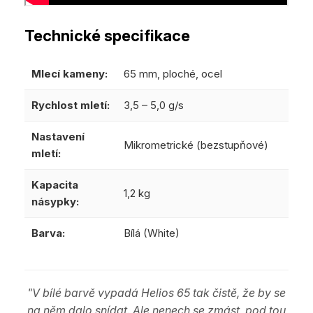
Technické specifikace
Mlecí kameny:
65 mm, ploché, ocel
Rychlost mletí:
3,5 – 5,0 g/s
Nastavení
Mikrometrické (bezstupňové)
mletí:
Kapacita
1,2 kg
násypky:
Barva:
Bílá (White)
"V bílé barvě vypadá Helios 65 tak čistě, že by se
na něm dalo snídat. Ale nenech se zmást, pod tou