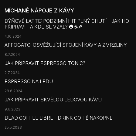
MÍCHANÉ NÁPOJE Z KÁVY
DÝŇOVÉ LATTE: PODZIMNÍ HIT PLNÝ CHUTÍ – JAK HO
PŘIPRAVIT A KDE SE VZAL? 🎃☕🍂
4.10.2024
AFFOGATO: OSVĚŽUJÍCÍ SPOJENÍ KÁVY A ZMRZLINY
8.7.2024
JAK PŘIPRAVIT ESPRESSO TONIC?
2.7.2024
ESPRESSO NA LEDU
28.6.2024
JAK PŘIPRAVIT SKVĚLOU LEDOVOU KÁVU
9.6.2023
DEAD COFFEE LIBRE - DRINK CO TĚ NAKOPNE
25.5.2023