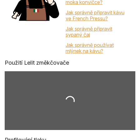
moka konvičce?
Jak správně připravit kávu
ve French Pressu?
Jak správně připravit
sypaný čaj
Jak správně používat
mlýnek na kávu?
Použití Lelit změkčovače
Profilování tlaku