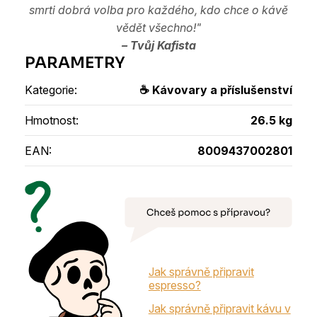
smrti dobrá volba pro každého, kdo chce o kávě
vědět všechno!"
– Tvůj Kafista
Kategorie
:
☕ Kávovary a příslušenství
Hmotnost
:
26.5 kg
EAN
:
8009437002801
Jak správně připravit
espresso?
Jak správně připravit kávu v