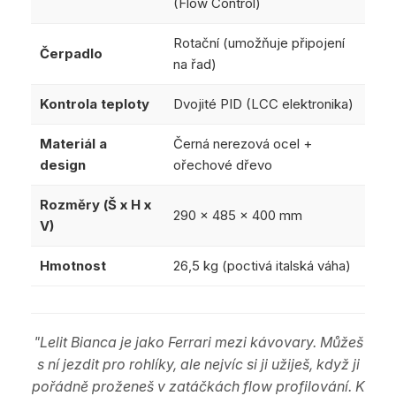
(Flow Control)
Rotační (umožňuje připojení
Čerpadlo
na řad)
Kontrola teploty
Dvojité PID (LCC elektronika)
Materiál a
Černá nerezová ocel +
design
ořechové dřevo
Rozměry (Š x H x
290 x 485 x 400 mm
V)
Hmotnost
26,5 kg (poctivá italská váha)
"Lelit Bianca je jako Ferrari mezi kávovary. Můžeš
s ní jezdit pro rohlíky, ale nejvíc si ji užiješ, když ji
pořádně proženeš v zatáčkách flow profilování. K