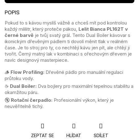
Pokud to s kávou myslíš vážně a chceš mít pod kontrolou
každý mililitr, který proteče pákou,
Lelit Bianca PL162T v
černé barvě
je tvůj svatý grál. Tento Dual Boiler kávovar s
ikonickým dřevěným pádlem ti dovolí měnit tlak v reálném
čase. Je to stroj pro ty, co nechtějí kávu jen pít, ale chtějí ji
tvořit. Černý matný lak v kombinaci s ořechovým dřevem je
navíc designový masterpiece.
🪵
Flow Profiling:
Dřevěné pádlo pro manuální regulaci
průtoku vody.
☕
Dual Boiler:
Dva bojlery pro maximální tepelnou stabilitu a
okamžitou páru.
🔇
Rotační čerpadlo:
Profesionální výkon, který je
neuvěřitelně tichý.
ZEPTAT SE
HLÍDAT
SDÍLET