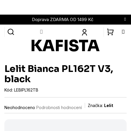
Přejít
na
obsah
Doprava ZDARMA OD 1499 Kč
NÁKUPN
KOŠÍK
Lelit Bianca PL162T V3,
black
Kód:
LEBIPL162TB
Průměrné
Značka:
Lelit
Neohodnoceno
Podrobnosti hodnocení
hodnocení
produktu
je
0,0