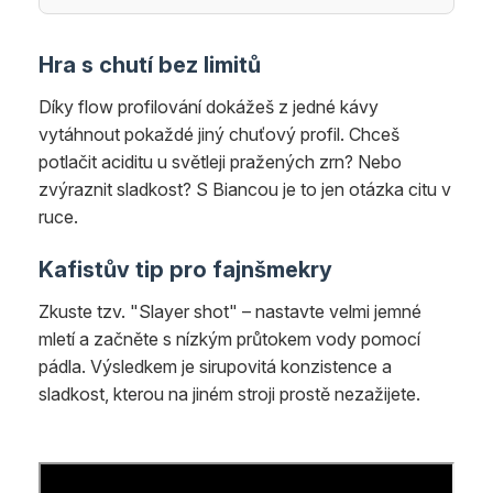
Hra s chutí bez limitů
Díky flow profilování dokážeš z jedné kávy
vytáhnout pokaždé jiný chuťový profil. Chceš
potlačit aciditu u světleji pražených zrn? Nebo
zvýraznit sladkost? S Biancou je to jen otázka citu v
ruce.
Kafistův tip pro fajnšmekry
Zkuste tzv. "Slayer shot" – nastavte velmi jemné
mletí a začněte s nízkým průtokem vody pomocí
pádla. Výsledkem je sirupovitá konzistence a
sladkost, kterou na jiném stroji prostě nezažijete.