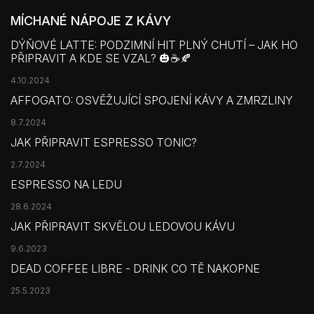
MÍCHANÉ NÁPOJE Z KÁVY
DÝŇOVÉ LATTE: PODZIMNÍ HIT PLNÝ CHUTÍ – JAK HO
PŘIPRAVIT A KDE SE VZAL? 🎃☕🍂
4.10.2024
AFFOGATO: OSVĚŽUJÍCÍ SPOJENÍ KÁVY A ZMRZLINY
8.7.2024
JAK PŘIPRAVIT ESPRESSO TONIC?
2.7.2024
ESPRESSO NA LEDU
28.6.2024
JAK PŘIPRAVIT SKVĚLOU LEDOVOU KÁVU
9.6.2023
DEAD COFFEE LIBRE - DRINK CO TĚ NAKOPNE
25.5.2023