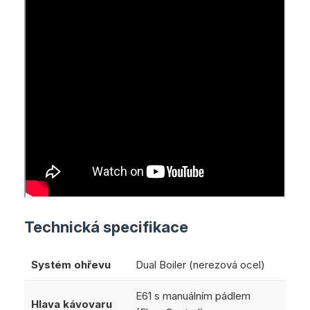
Technická specifikace
Systém ohřevu
Dual Boiler (nerezová ocel)
E61 s manuálním pádlem
Hlava kávovaru