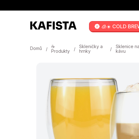
Přejít
na
obsah
🧊☀️ COLD BRE
☕
Skleničky a
Sklenice n
Domů
Produkty
hrnky
kávu