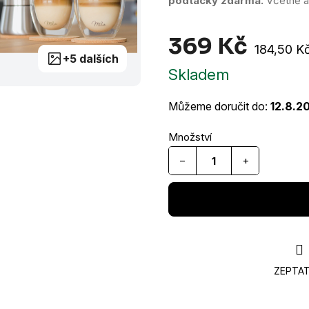
podtácky zdarma.
Včetně at
369 Kč
Měrná
184,50 Kč
+5 dalších
cena:
Skladem
Můžeme doručit do:
12.8.2
−
+
ZEPTAT