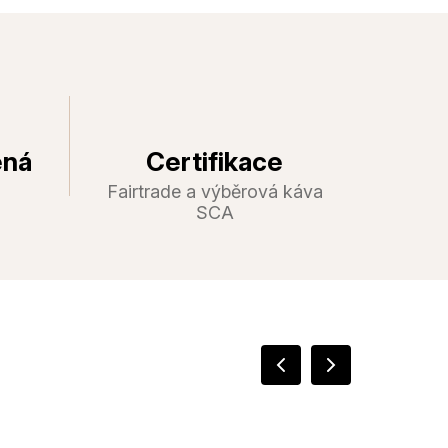
ená
Certifikace
Fairtrade a výběrová káva
SCA