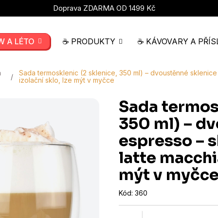
Doprava ZDARMA OD 1499 Kč
W A LÉTO
☕ PRODUKTY
☕ KÁVOVARY A PŘÍS
a
Sada termosklenic (2 sklenice, 350 ml) – dvoustěnné sklenice
izolační sklo, lze mýt v myčce
Sada termosk
350 ml) – dv
espresso – s
latte macchia
mýt v myčc
Kód:
360