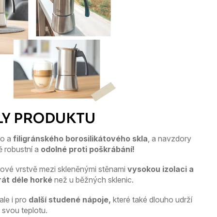
ho a
filigránského borosilikátového skla
, a navzdory
ě robustní a
odolné proti poškrábání!
chové vrstvě mezi skleněnými stěnami
vysokou izolaci a
rát déle horké
než u běžných sklenic.
ale i pro
další studené nápoje,
které také dlouho udrží
svou teplotu.