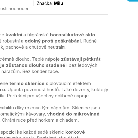
Značka:
Milu
osti hodnocení
oce
kvalitní
a filigránské
borosilikátové sklo.
 robustní a
odolný proti poškrábání.
Ručně
k, pachově a chuťově neutrální.
xtrémně dlouho. Teplé nápoje
zůstávají pětkrát
je zůstanou dlouho studené
i bez ledových
m nárazům. Bez kondenzace.
žené
termo sklenice
s plovoucím efektem
ru.
Upoutá pozornost hostů. Také dezerty, koktejly
íla. Perfektní pro všechny oblíbené nápoje.
lexibilitu díky rozmanitým nápojům. Sklenice jsou
utomatickými kávovary,
vhodné do mikrovlnné
.
Chrání ruce před horkem a chladem.
dispozici ke každé sadě sklenic
korkové