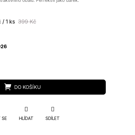
raktivního obalu. Perfektní jako dárek.
 / 1 ks
399 Kč
026
 SE
HLÍDAT
SDÍLET