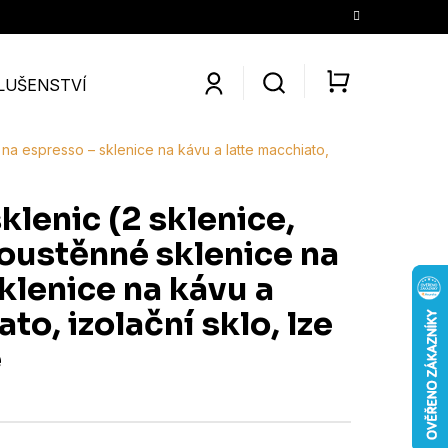
LUŠENSTVÍ
SLEVY
KONTAKTY
O NÁS
KÁV
NÁKUPNÍ
KOŠÍK
 na espresso – sklenice na kávu a latte macchiato,
lenic (2 sklenice,
oustěnné sklenice na
klenice na kávu a
to, izolační sklo, lze
e