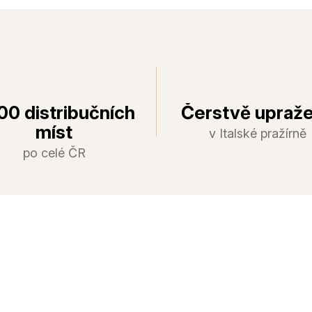
00 distribučních
Čerstvě upraž
míst
v Italské pražírně
po celé ČR