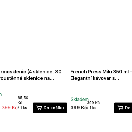
ermosklenic (4 sklenice, 80
French Press Milu 350 ml 
dvoustěnné sklenice na
Elegantní kávovar s
so – sklenice na kávu,
příslušenstvím pro přípravu
é
í sklo, lze mýt v myčce
čaje
m
Průměrné
ní
Měrná
85,50
Skladem
hodnocení
u
cena:
Měrná
Kč
399 Kč
produktu
399 Kč
399 Kč
cena:
/ 1 ks
Do košíku
/ 1 ks
Do 
je
3,0
z
5
ek.