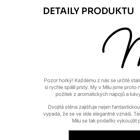
Pozor horký! Každému z nás se určitě stalo
si rychle spálil prsty. My v Milu jsme prot
požitek z aromatických nápojů a kávy
Dvojitá stěna zajišťuje nejen fantastickou
vypadá, že se ve skle elegantně vznáší. Te
Milu se tak podařilo vykouzlit