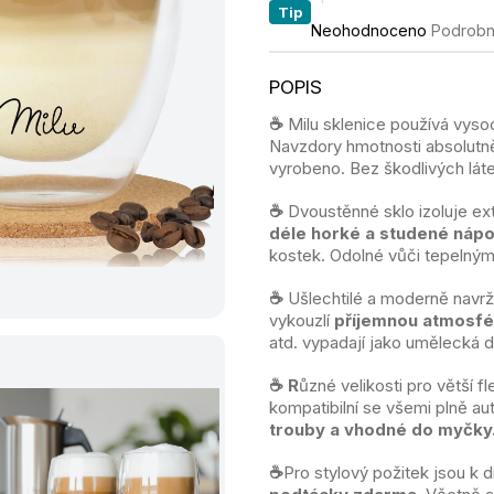
Tip
Průměrné
Neohodnoceno
Podrobn
hodnocení
produktu
je
0,0
☕️
Milu sklenice používá vys
z
Navzdory hmotnosti absolutně
5
vyrobeno. Bez škodlivých láte
hvězdiček.
☕️
Dvoustěnné sklo izoluje e
déle horké a studené nápo
kostek. Odolné vůči tepelný
☕️
Ušlechtilé a moderně navr
vykouzlí
příjemnou atmosfé
atd. vypadají jako umělecká d
☕️ R
ůzné velikosti pro větší f
kompatibilní se všemi plně a
trouby a vhodné do myčky
☕️
Pro stylový požitek jsou k 