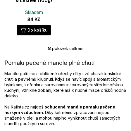
& česnek (100g)
Skladem
84 Kč
Do košíku
8
položek celkem
O
v
l
Pomalu pečené mandle plné chuti
á
d
Mandle patří mezi oblíbené ořechy díky své charakteristické
a
chuti a pevnému křupnutí. Když se navíc spojí s aromatickými
c
bylinkami, kořením a surovinami inspirovanými středomořskou
í
kuchyní, vznikne zobání, které má k nudné misce oříšků hodně
p
daleko.
r
v
Na Kafista.cz najdeš
ochucené mandle pomalu pečené
k
horkým vzduchem
. Díky šetrnému zpracování nejsou
y
smažené v oleji a mohou naplno vyniknout chutě samotných
v
mandlí i použitých surovin.
ý