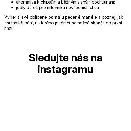
alternativa k chipsům a běžným slaným pochutinám;
jedlý dárek pro milovníka nevšedních chutí.
Vyber si své oblíbené
pomalu pečené mandle
a poznej, jak
chutná křupání, u kterého je téměř nemožné skončit po první
hrsti.
Z
á
p
a
t
í