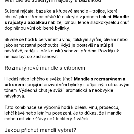
Sušená rajčata, bazalka a křupavé mandle – trojice, která
chutná jako středomořské léto ukryté v jednom balení.
Mandle
s rajčaty a bazalkou
nabízejí plnou, lehce sladkokyselou chuť
doplněnou vůní oblíbené bylinky.
Skvěle se hodí k červenému vínu, italským sýrům, olivám nebo
jako samostatná pochoutka. Když je postavíš na stůl při
návštěvě, raději si pár kousků schovej předem. Později už
nemusí být co zachraňovat.
Rozmarýnové mandle s citronem
Hledáš něco lehčího a svěžejšího?
Mandle s rozmarýnem a
citronem
spojují intenzivní vůni bylinky s příjemným citrusovým
tónem. Výsledná chuť je svěží, aromatická a neobvykle
návyková.
Tato kombinace se výborně hodí k bílému vínu, proseccu,
lehčí kávě nebo letnímu posezení. Je to důkaz, že i mandle
mohou mít více šťávy než leckterý živáček.
Jakou příchuť mandlí vybrat?