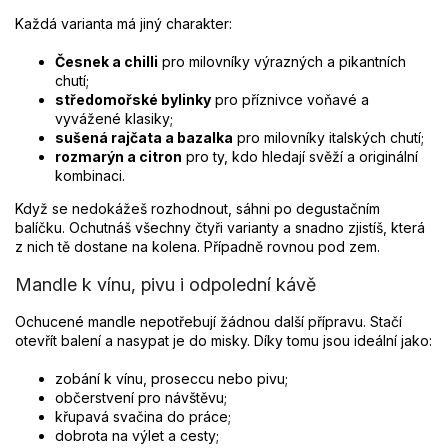
Každá varianta má jiný charakter:
Česnek a chilli
pro milovníky výrazných a pikantních
chutí;
středomořské bylinky
pro příznivce voňavé a
vyvážené klasiky;
sušená rajčata a bazalka
pro milovníky italských chutí;
rozmarýn a citron
pro ty, kdo hledají svěží a originální
kombinaci.
Když se nedokážeš rozhodnout, sáhni po degustačním
balíčku. Ochutnáš všechny čtyři varianty a snadno zjistíš, která
z nich tě dostane na kolena. Případně rovnou pod zem.
Mandle k vínu, pivu i odpolední kávě
Ochucené mandle nepotřebují žádnou další přípravu. Stačí
otevřít balení a nasypat je do misky. Díky tomu jsou ideální jako:
zobání k vínu, proseccu nebo pivu;
občerstvení pro návštěvu;
křupavá svačina do práce;
dobrota na výlet a cesty;