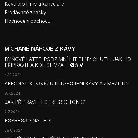
Káva pro firmy a kanceláře
Prodávané značky
Hodnocení obchodu
MÍCHANÉ NÁPOJE Z KÁVY
DÝŇOVÉ LATTE: PODZIMNÍ HIT PLNÝ CHUTÍ – JAK HO
PŘIPRAVIT A KDE SE VZAL? 🎃☕🍂
4.10.2024
AFFOGATO: OSVĚŽUJÍCÍ SPOJENÍ KÁVY A ZMRZLINY
8.7.2024
JAK PŘIPRAVIT ESPRESSO TONIC?
2.7.2024
ESPRESSO NA LEDU
28.6.2024