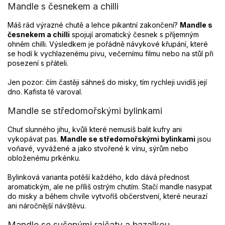
p
Mandle s česnekem a chilli
i
s
Máš rád výrazné chutě a lehce pikantní zakončení?
Mandle s
u
česnekem a chilli
spojují aromatický česnek s příjemným
ohněm chilli. Výsledkem je pořádně návykové křupání, které
se hodí k vychlazenému pivu, večernímu filmu nebo na stůl při
posezení s přáteli.
Jen pozor: čím častěji sáhneš do misky, tím rychleji uvidíš její
dno. Kafista tě varoval.
Mandle se středomořskými bylinkami
Chuť slunného jihu, kvůli které nemusíš balit kufry ani
vykopávat pas.
Mandle se středomořskými bylinkami
jsou
voňavé, vyvážené a jako stvořené k vínu, sýrům nebo
obloženému prkénku.
Bylinková varianta potěší každého, kdo dává přednost
aromatickým, ale ne příliš ostrým chutím. Stačí mandle nasypat
do misky a během chvíle vytvoříš občerstvení, které neurazí
ani náročnější návštěvu.
Mandle se sušenými rajčaty a bazalkou