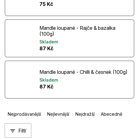
75 Kč
Mandle loupané - Rajče & bazalka
(100g)
Skladem
87 Kč
Mandle loupané - Chilli & česnek (100g)
Skladem
87 Kč
Ř
Nejprodávanější
Nejlevnější
Nejdražší
Abecedně
a
z
Filtr
e
n