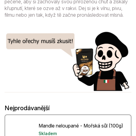
pečené, aby si zachovaly svou přirozenou chuť a získaly
křupnutí, které se ozve až v rakvi. Dej si je k vínu, pivu,
filmu nebo jen tak, když tě začne pronásledovat mlsná.
Nejprodávanější
Mandle neloupané - Mořská sůl (100g)
Skladem