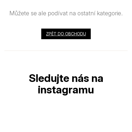
Můžete se ale podívat na ostatní kategorie.
ZPĚT DO OBCHODU
Z
á
p
a
t
í