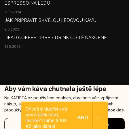
ESPRESSO NA LEDU
28.6.2024
JAK PŘIPRAVIT SKVĚLOU LEDOVOU KÁVU
9.6.2023
DEAD COFFEE LIBRE - DRINK CO TĚ NAKOPNE
25.5.2023
Aby vám káva chutnala ještě lépe
Na KAFISTA.cz používáme cookies, abychom vám zpříjemnili
nákup, analyzovali návštěvnost a nabídli relevantní obsah i
Copyright 2026
Kafista
. Všechna práva vyhrazena.
Chceš si dopřát svůj
produkty. Vaše data u nás zůstávají v bezpečí.
Více o cookies
.
první šálek kávy
Šablonu nakódoval
REJ Media
ANO
NE
levněji? Dáme ti 100
Nastavení
Souhlasím
Vytvořil Shoptet
Kč jako dárek!