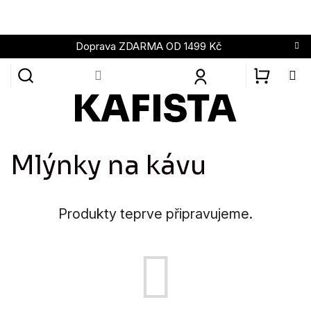
Přejít
na
obsah
Doprava ZDARMA OD 1499 Kč
NÁKUPN
KOŠÍK
Mlýnky na kávu
Produkty teprve připravujeme.