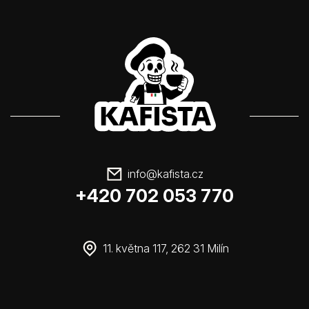
info
@
kafista.cz
+420 702 053 770
11. května 117, 262 31 Milín