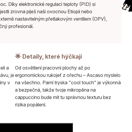
. Díky elektronické regulaci teploty (PID) si
estli zrovna piješ naši ovocnou Etiopii nebo
 externě nastavitelným přetlakovým ventilem (OPV),
čný profesionál.
🌟 Detaily, které hýčkají
li a
Od osvětlení pracovní plochy až po
ávu, je
ergonomickou rukojeť z ořechu – Ascaso myslelo
iny v
na všechno. Parní tryska "cool touch" je výkonná
a bezpečná, takže tvoje mikropěna na
cappuccino bude mít tu správnou texturu bez
rizika popálení.