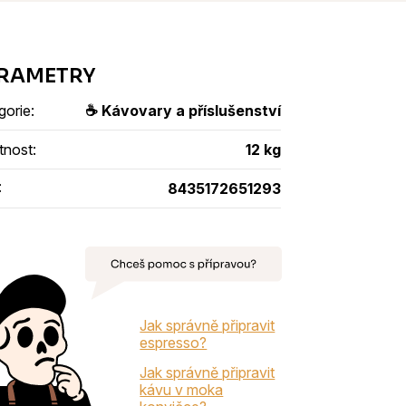
gorie
:
☕ Kávovary a příslušenství
tnost
:
12 kg
:
8435172651293
Jak správně připravit
espresso?
Jak správně připravit
kávu v moka