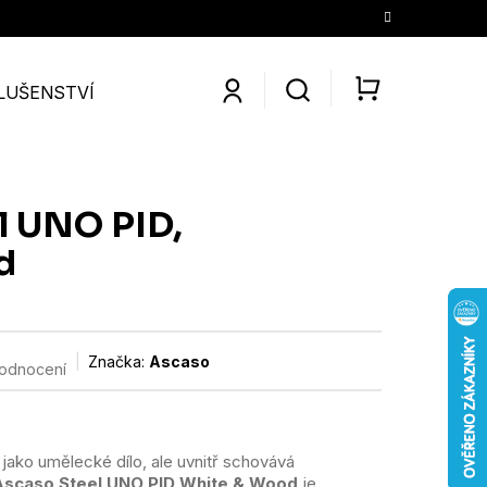
LUŠENSTVÍ
SLEVY
KONTAKTY
O NÁS
KÁV
NÁKUPNÍ
KOŠÍK
l UNO PID,
d
Značka:
Ascaso
hodnocení
jako umělecké dílo, ale uvnitř schovává
Ascaso Steel UNO PID White & Wood
je