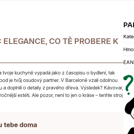
Kate
: ELEGANCE, CO TĚ PROBERE K
Hmo
EAN
l a tvoje kuchyně vypadá jako z časopisu o bydlení, tak
d je tvůj osudový partner. V Barceloně vzali odolnou
aku a doplnili o detaily z pravého dřeva. Výsledek? Kávovar,
ročnější estéti. Ale pozor, není to jen o kráse – tenhle stroj
u tebe doma