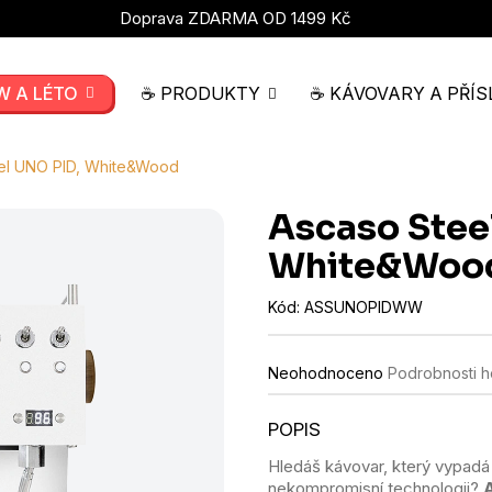
Doprava ZDARMA OD 1499 Kč
W A LÉTO
☕ PRODUKTY
☕ KÁVOVARY A PŘÍS
el UNO PID, White&Wood
Ascaso Stee
White&Woo
Kód:
ASSUNOPIDWW
Průměrné
Neohodnoceno
Podrobnosti 
hodnocení
produktu
je
0,0
Hledáš kávovar, který vypadá 
z
nekompromisní technologii?
5