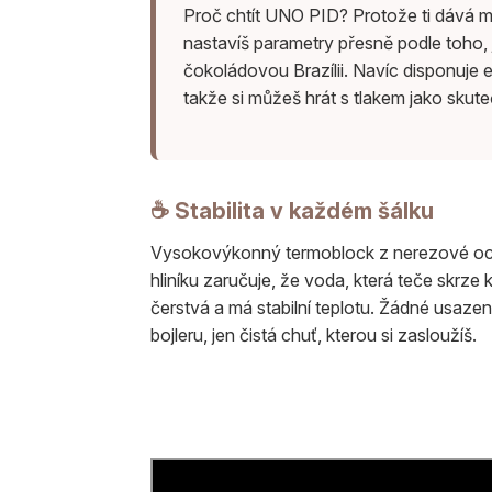
Proč chtít UNO PID? Protože ti dává moc
nastavíš parametry přesně podle toho, j
čokoládovou Brazílii. Navíc disponuje
takže si můžeš hrát s tlakem jako skute
☕ Stabilita v každém šálku
Vysokovýkonný termoblock z nerezové oce
hliníku zaručuje, že voda, která teče skrze k
čerstvá a má stabilní teplotu. Žádné usazen
bojleru, jen čistá chuť, kterou si zasloužíš.