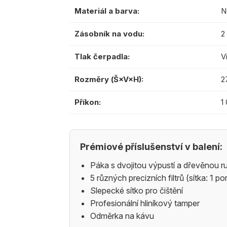
Materiál a barva:
N
Zásobník na vodu:
2
Tlak čerpadla:
V
Rozměry (Š×V×H):
2
Příkon:
1
Prémiové příslušenství v balení:
Páka s dvojitou výpustí a dřevěnou ru
5 různých precizních filtrů (sítka: 1 
Slepecké sítko pro čištění
Profesionální hliníkový tamper
Odměrka na kávu