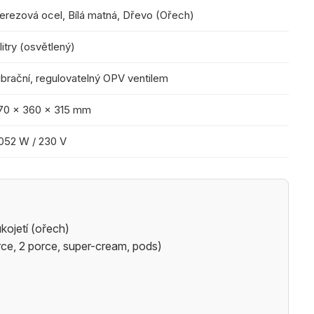
erezová ocel, Bílá matná, Dřevo (Ořech)
 litry (osvětlený)
ibrační, regulovatelný OPV ventilem
70 x 360 x 315 mm
 052 W / 230 V
kojetí (ořech)
porce, 2 porce, super-cream, pods)