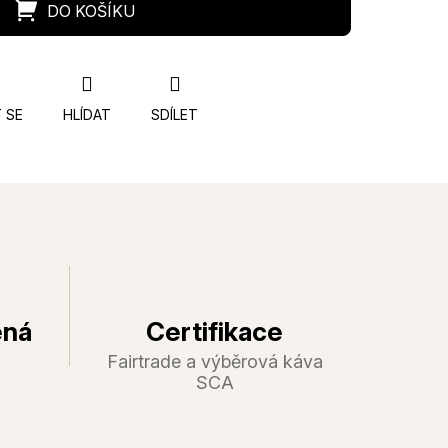
 SE
HLÍDAT
SDÍLET
ená
Certifikace
Fairtrade a výběrová káva
SCA