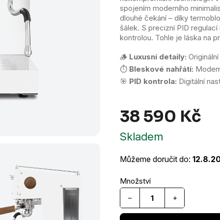
hvězdiček.
spojením moderního minimali
dlouhé čekání – díky termoblok
šálek. S precizní PID regula
kontrolou. Tohle je láska na pr
🪵
Luxusní detaily:
Origináln
⏱️
Bleskové nahřátí:
Moderní
🎯
PID kontrola:
Digitální nas
38 590 Kč
Mě
Skladem
cen
Můžeme doručit do:
12.8.2
−
+