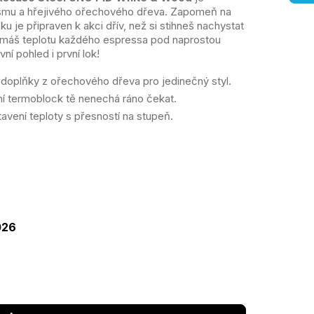
smu a hřejivého ořechového dřeva. Zapomeň na
u je připraven k akci dřív, než si stihneš nachystat
cí máš teplotu každého espressa pod naprostou
vní pohled i první lok!
í doplňky z ořechového dřeva pro jedinečný styl.
 termoblock tě nenechá ráno čekat.
tavení teploty s přesností na stupeň.
rná
a:
026