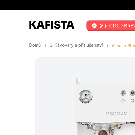
Přejít
na
obsah
🧊☀️ COLD BRE
Domů
☕ Kávovary a příslušenství
Ascaso Ste