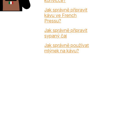
konvičce?
Jak správně připravit
kávu ve French
Pressu?
Jak správně připravit
sypaný čaj
Jak správně používat
mlýnek na kávu?