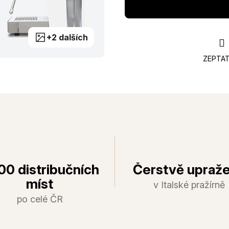
+2 dalších
ZEPTAT
00 distribučních
Čerstvě upraž
míst
v Italské pražírně
po celé ČR