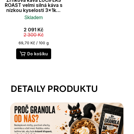
ROAST velmi silná káva s
nízkou kyselostí 3x1kg,
100% Robusta
Skladem
Průměrné
2 091 Kč
hodnocení
2 300 Kč
produktu
je
Měrná
69,70 Kč / 100 g
cena:
5,0
z
Do košíku
5
hvězdiček.