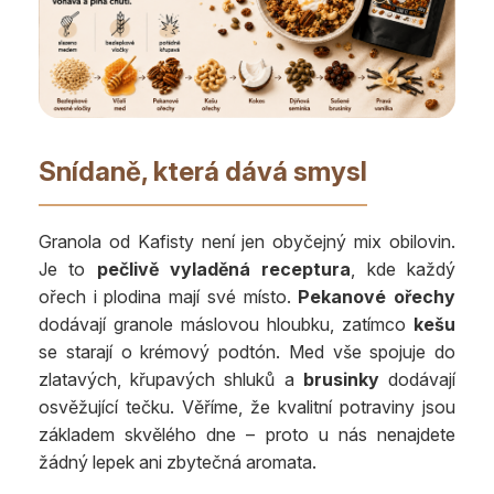
Snídaně, která dává smysl
Granola od Kafisty není jen obyčejný mix obilovin.
Je to
pečlivě vyladěná receptura
, kde každý
ořech i plodina mají své místo.
Pekanové ořechy
dodávají granole máslovou hloubku, zatímco
kešu
se starají o krémový podtón. Med vše spojuje do
zlatavých, křupavých shluků a
brusinky
dodávají
osvěžující tečku. Věříme, že kvalitní potraviny jsou
základem skvělého dne – proto u nás nenajdete
žádný lepek ani zbytečná aromata.