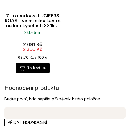
Zrnková káva LUCIFERS
ROAST velmi silná káva s
nízkou kyselostí 3x1kg,
100% Robusta
Skladem
Průměrné
2 091 Kč
hodnocení
2 300 Kč
produktu
je
Měrná
69,70 Kč / 100 g
cena:
5,0
z
Do košíku
5
hvězdiček.
Hodnocení produktu
Buďte první, kdo napíše příspěvek k této položce.
PŘIDAT HODNOCENÍ