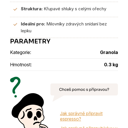
Struktura:
Křupavé shluky s celými ořechy
✓
Ideální pro:
Milovníky zdravých snídaní bez
✓
lepku
Kategorie
:
Granola
Hmotnost
:
0.3 kg
Jak správně připravit
espresso?