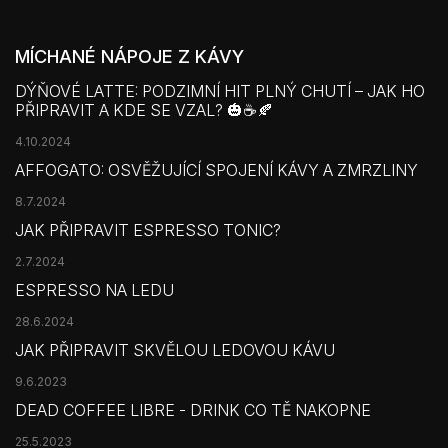
MÍCHANÉ NÁPOJE Z KÁVY
DÝŇOVÉ LATTE: PODZIMNÍ HIT PLNÝ CHUTÍ – JAK HO
PŘIPRAVIT A KDE SE VZAL? 🎃☕🍂
4.10.2024
AFFOGATO: OSVĚŽUJÍCÍ SPOJENÍ KÁVY A ZMRZLINY
8.7.2024
JAK PŘIPRAVIT ESPRESSO TONIC?
2.7.2024
ESPRESSO NA LEDU
28.6.2024
JAK PŘIPRAVIT SKVĚLOU LEDOVOU KÁVU
9.6.2023
DEAD COFFEE LIBRE - DRINK CO TĚ NAKOPNE
25.5.2023