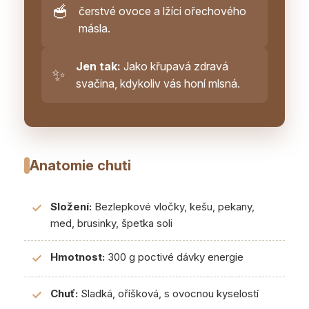
🥣
čerstvé ovoce a lžíci ořechového
másla.
Jen tak:
Jako křupavá zdravá
✨
svačina, kdykoliv vás honí mlsná.
Anatomie chuti
Složení:
Bezlepkové vločky, kešu, pekany,
✓
med, brusinky, špetka soli
Hmotnost:
300 g poctivé dávky energie
✓
Chuť:
Sladká, oříšková, s ovocnou kyselostí
✓