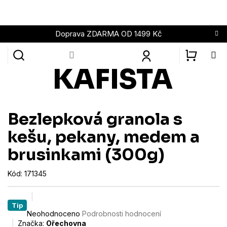
Přejít
na
obsah
Doprava ZDARMA OD 1499 Kč
NÁKUPN
KOŠÍK
Bezlepková granola s
kešu, pekany, medem a
brusinkami (300g)
Kód:
171345
Tip
Průměrné
Neohodnoceno
Podrobnosti hodnocení
hodnocení
Značka:
Ořechovna