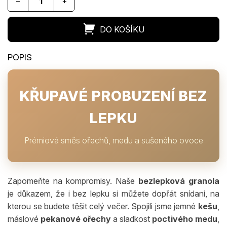
−
+
KŘUPAVÉ PROBUZENÍ BEZ
LEPKU
Prémiová směs ořechů, medu a sušeného ovoce
Zapomeňte na kompromisy. Naše
bezlepková granola
je důkazem, že i bez lepku si můžete dopřát snídani, na
kterou se budete těšit celý večer. Spojili jsme jemné
kešu
,
máslové
pekanové ořechy
a sladkost
poctivého medu
,