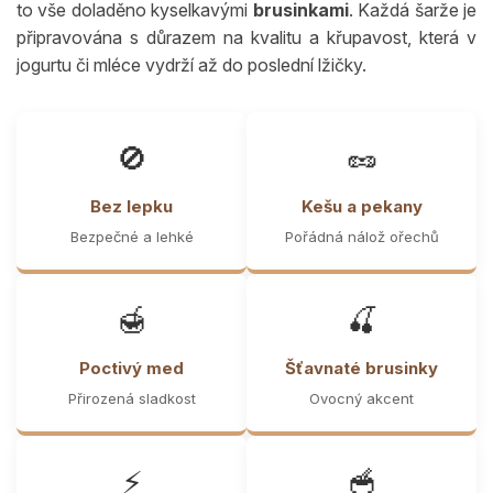
to vše doladěno kyselkavými
brusinkami
. Každá šarže je
připravována s důrazem na kvalitu a křupavost, která v
jogurtu či mléce vydrží až do poslední lžičky.
🚫
🥜
Bez lepku
Kešu a pekany
Bezpečné a lehké
Pořádná nálož ořechů
🍯
🍒
Poctivý med
Šťavnaté brusinky
Přirozená sladkost
Ovocný akcent
⚡
🥣