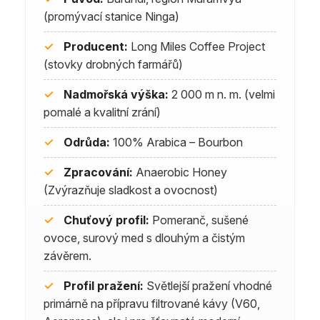
(promývací stanice Ninga)
✓
Producent:
Long Miles Coffee Project
(stovky drobných farmářů)
✓
Nadmořská výška:
2 000 m n. m. (velmi
pomalé a kvalitní zrání)
✓
Odrůda:
100% Arabica – Bourbon
✓
Zpracování:
Anaerobic Honey
(Zvýrazňuje sladkost a ovocnost)
✓
Chuťový profil:
Pomeranč, sušené
ovoce, surový med s dlouhým a čistým
závěrem.
✓
Profil pražení:
Světlejší pražení vhodné
primárně na přípravu filtrované kávy (V60,