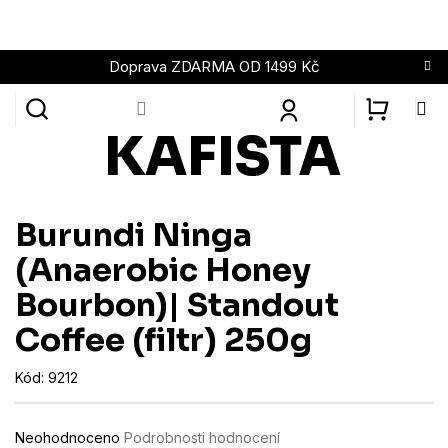
Přejít
na
obsah
Doprava ZDARMA OD 1499 Kč
NÁKUPN
KOŠÍK
Burundi Ninga
(Anaerobic Honey
Bourbon)| Standout
Coffee (filtr) 250g
Kód:
9212
Průměrné
Neohodnoceno
Podrobnosti hodnocení
hodnocení