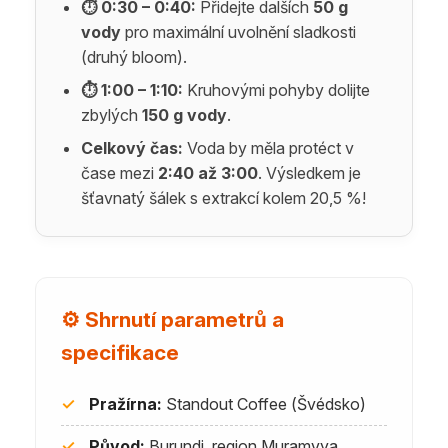
⏱ 0:30 – 0:40:
Přidejte dalších
50 g
vody
pro maximální uvolnění sladkosti
(druhý bloom).
⏱ 1:00 – 1:10:
Kruhovými pohyby dolijte
zbylých
150 g vody
.
Celkový čas:
Voda by měla protéct v
čase mezi
2:40 až 3:00
. Výsledkem je
šťavnatý šálek s extrakcí kolem 20,5 %!
⚙️ Shrnutí parametrů a
specifikace
✓
Pražírna:
Standout Coffee (Švédsko)
✓
Původ:
Burundi, region Muramvya