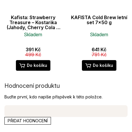
Kafista: Strawberry
KAFISTA Cold Brew letní
Treasure – Kostarika
set 7x50 g
(Jahody, Cherry Cola &
Karamel) - praženo na
Skladem
Skladem
filtr
Průměrné
hodnocení
391 Kč
641 Kč
produktu
499 Kč
791 Kč
je
4,3
Do košíku
Do košíku
z
5
hvězdiček.
Hodnocení produktu
Buďte první, kdo napíše příspěvek k této položce.
PŘIDAT HODNOCENÍ