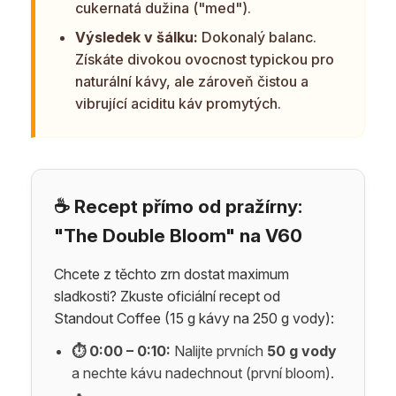
cukernatá dužina ("med").
Výsledek v šálku:
Dokonalý balanc.
Získáte divokou ovocnost typickou pro
naturální kávy, ale zároveň čistou a
vibrující aciditu káv promytých.
☕ Recept přímo od pražírny:
"The Double Bloom" na V60
Chcete z těchto zrn dostat maximum
sladkosti? Zkuste oficiální recept od
Standout Coffee (15 g kávy na 250 g vody):
⏱ 0:00 – 0:10:
Nalijte prvních
50 g vody
a nechte kávu nadechnout (první bloom).