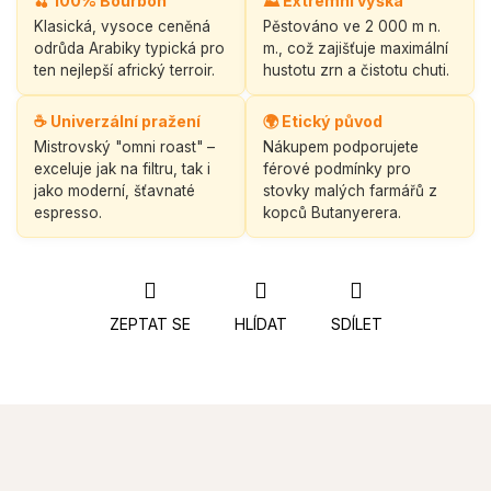
🍒 100% Bourbon
⛰️ Extrémní výška
Klasická, vysoce ceněná
Pěstováno ve 2 000 m n.
odrůda Arabiky typická pro
m., což zajišťuje maximální
ten nejlepší africký terroir.
hustotu zrn a čistotu chuti.
☕ Univerzální pražení
🌍 Etický původ
Mistrovský "omni roast" –
Nákupem podporujete
exceluje jak na filtru, tak i
férové podmínky pro
jako moderní, šťavnaté
stovky malých farmářů z
espresso.
kopců Butanyerera.
ZEPTAT SE
HLÍDAT
SDÍLET