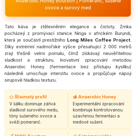
Anaerobic Honey Bourbon | Pomeranč, sušené
ovoce a surový med
Tato káva je ztělesněním elegance a čistoty. Zrnka
pocházejí z promývací stanice Ninga v africkém Burundi,
která je součástí prestižního
Long Miles Coffee Project
.
Díky extrémní nadmořské výšce přesahující 2 000 metrů
zrají třešně velmi pomalu, čímž získávají neuvěřitelnou
sladkost a strukturu. Inovativní zpracování metodou
Anaerobic Honey (fermentace bez přístupu kyslíku)
následně umocňuje intenzitu ovoce a propůjčuje nápoji
sirupově hladkou texturu.
🍊 Šťavnatý profil
🍯 Anaerobic Honey
V šálku dominuje zářivá
Experimentální zpracování
sladkost surového medu,
kombinuje kontrolovanou
tóny sušeného ovoce a
uzavřenou fermentaci a
svěží pomeranč.
medové sušení.