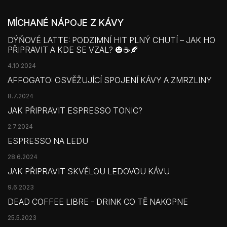
MÍCHANÉ NÁPOJE Z KÁVY
DÝŇOVÉ LATTE: PODZIMNÍ HIT PLNÝ CHUTÍ – JAK HO
PŘIPRAVIT A KDE SE VZAL? 🎃☕🍂
4.10.2024
AFFOGATO: OSVĚŽUJÍCÍ SPOJENÍ KÁVY A ZMRZLINY
8.7.2024
JAK PŘIPRAVIT ESPRESSO TONIC?
2.7.2024
ESPRESSO NA LEDU
28.6.2024
JAK PŘIPRAVIT SKVĚLOU LEDOVOU KÁVU
9.6.2023
DEAD COFFEE LIBRE - DRINK CO TĚ NAKOPNE
25.5.2023