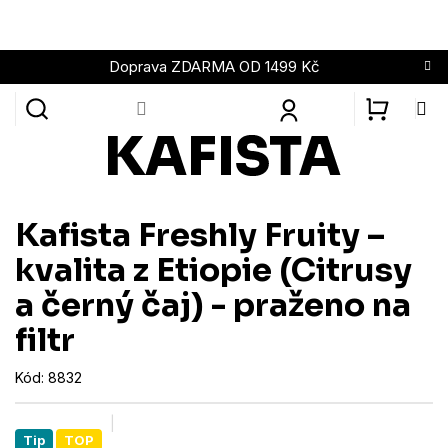
Přejít
na
obsah
Doprava ZDARMA OD 1499 Kč
NÁKUPN
KOŠÍK
Kafista Freshly Fruity –
kvalita z Etiopie (Citrusy
a černý čaj) - praženo na
filtr
Kód:
8832
Tip
TOP
Průměrné