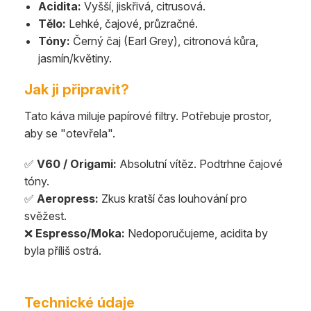
Acidita:
Vyšší, jiskřivá, citrusová.
Tělo:
Lehké, čajové, průzračné.
Tóny:
Černý čaj (Earl Grey), citronová kůra,
jasmín/květiny.
Jak ji připravit?
Tato káva miluje papírové filtry. Potřebuje prostor,
aby se "otevřela".
✅
V60 / Origami:
Absolutní vítěz. Podtrhne čajové
tóny.
✅
Aeropress:
Zkus kratší čas louhování pro
svěžest.
❌
Espresso/Moka:
Nedoporučujeme, acidita by
byla příliš ostrá.
Technické údaje