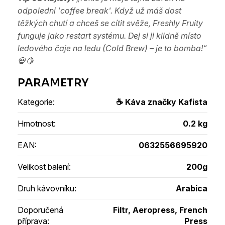
odpolední 'coffee break'. Když už máš dost
těžkých chutí a chceš se cítit svěže, Freshly Fruity
funguje jako restart systému. Dej si ji klidně místo
ledového čaje na ledu (Cold Brew) – je to bomba!“
💀🍋
Kategorie
:
☕ Káva značky Kafista
Hmotnost
:
0.2 kg
EAN
:
0632556695920
Velikost balení
:
200g
Druh kávovníku
:
Arabica
Doporučená
Filtr, Aeropress, French
příprava
:
Press