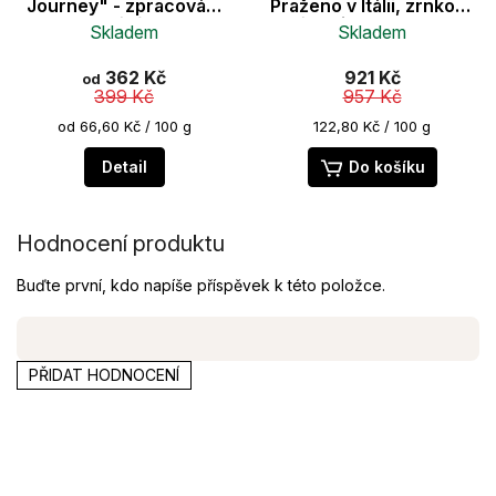
Journey" - zpracování
Praženo v Itálii, zrnková
monzunováním - 100%
káva Fiartrade, SCA
Skladem
Skladem
Robusta - Fairtrade -
(Sezónní výběr)
vhodné na espresso a
362 Kč
921 Kč
plně automatické
od
399 Kč
957 Kč
kávovary
Měrná
Měrná
od 66,60 Kč / 100 g
122,80 Kč / 100 g
cena:
cena:
Detail
Do košíku
Hodnocení produktu
Buďte první, kdo napíše příspěvek k této položce.
PŘIDAT HODNOCENÍ
Z
á
p