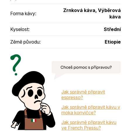
Zrnková káva, Výběrová
Forma kávy
:
káva
Kyselost
:
Střední
Zěmě původu
:
Etiopie
Jak správně připravit
espresso?
Jak správně připravit kávu v
moka konvičce?
Jak správně připravit kávu
ve French Pressu?