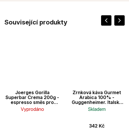
Související produkty
Joerges Gorilla
Zrnková káva Gurmet
Superbar Crema 200g -
Arabica 100% -
espresso směs pro
Guggenheimer. Italská
automatické a pákové
pomalu pražená káva.
Vyprodáno
Skladem
kávovary
Krémová chůť perfektní
na espresso. 500g
Průměrné
hodnocení
342 Kč
produktu