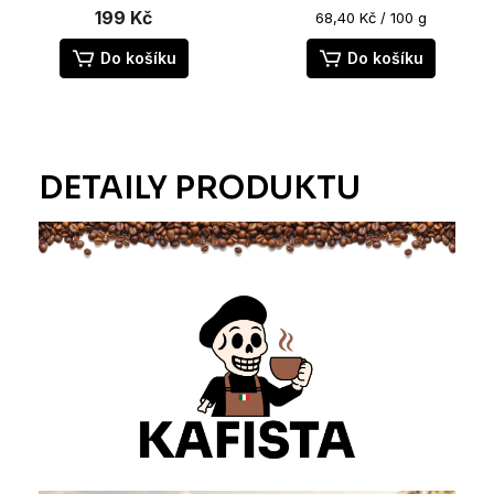
je
199 Kč
Měrná
68,40 Kč / 100 g
cena:
5,0
z
Do košíku
Do košíku
5
hvězdiček.