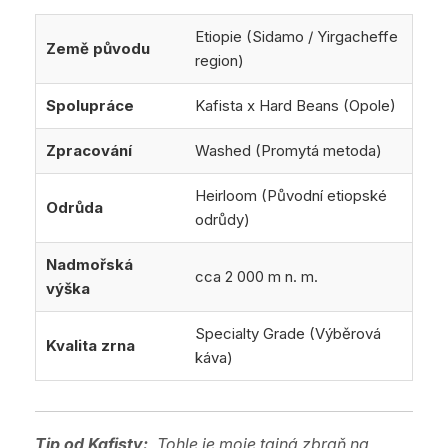
Etiopie (Sidamo / Yirgacheffe
Země původu
region)
Spolupráce
Kafista x Hard Beans (Opole)
Zpracování
Washed (Promytá metoda)
Heirloom (Původní etiopské
Odrůda
odrůdy)
Nadmořská
cca 2 000 m n. m.
výška
Specialty Grade (Výběrová
Kvalita zrna
káva)
Tip od Kafisty:
„Tohle je moje tajná zbraň na