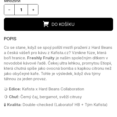
−
+
Co se stane, když se spojí polští mistři pražení z Hard Beans
a česká vášeň pro kávu z Kafista.cz? Vznikne fúze, která
boří hranice.
Freshly Fruity
je naším společným dítkem v
novodobé kávové řadě. Čekej ultra lehkou, promytou Etiopii,
která chutná spíše jako ovocná bomba s kapkou citronu než
jako obyčejné kafe. Tohle je výsledek, když dva týmy
táhnou za jeden provaz.
🤝
Edice:
Kafista x Hard Beans Collaboration
🍋
Chuť:
Černý čaj, bergamot, svěží citrusy
🧪
Kvalita:
Double-checked (Laboratoř HB + Tým Kafista)