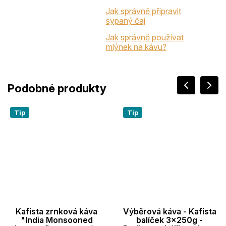
Jak správně připravit
sypaný čaj
Jak správně používat
mlýnek na kávu?
Tip
Tip
Kafista zrnková káva
Výběrová káva - Kafista
"India Monsooned
balíček 3x250g -