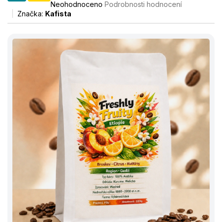
Neohodnoceno
Podrobnosti hodnocení
hodnocení
Značka:
Kafista
produktu
je
0,0
z
5
hvězdiček.