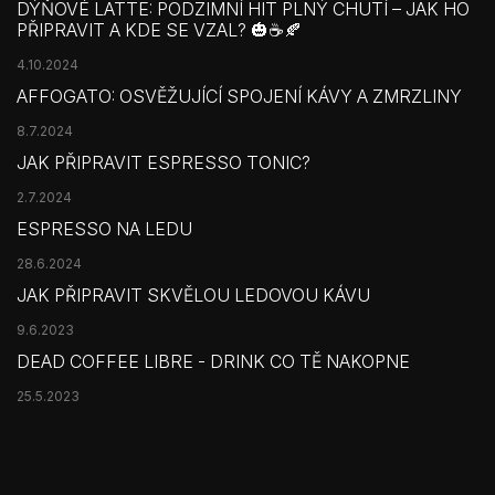
DÝŇOVÉ LATTE: PODZIMNÍ HIT PLNÝ CHUTÍ – JAK HO
PŘIPRAVIT A KDE SE VZAL? 🎃☕🍂
4.10.2024
AFFOGATO: OSVĚŽUJÍCÍ SPOJENÍ KÁVY A ZMRZLINY
8.7.2024
JAK PŘIPRAVIT ESPRESSO TONIC?
2.7.2024
ESPRESSO NA LEDU
28.6.2024
JAK PŘIPRAVIT SKVĚLOU LEDOVOU KÁVU
9.6.2023
DEAD COFFEE LIBRE - DRINK CO TĚ NAKOPNE
25.5.2023