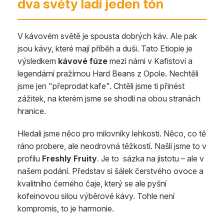
dva světy ladí jeden tón
V kávovém světě je spousta dobrých káv. Ale pak
jsou kávy, které mají příběh a duši. Tato Etiopie je
výsledkem
kávové fúze
mezi námi v Kafistovi a
legendární pražírnou Hard Beans z Opole. Nechtěli
jsme jen "přeprodat kafe". Chtěli jsme ti přinést
zážitek, na kterém jsme se shodli na obou stranách
hranice.
Hledali jsme něco pro milovníky lehkosti. Něco, co tě
ráno probere, ale neodrovná těžkostí. Našli jsme to v
profilu
Freshly Fruity
. Je to sázka na jistotu – ale v
našem podání. Představ si šálek čerstvého ovoce a
kvalitního černého čaje, který se ale pyšní
kofeinovou silou výběrové kávy. Tohle není
kompromis, to je harmonie.