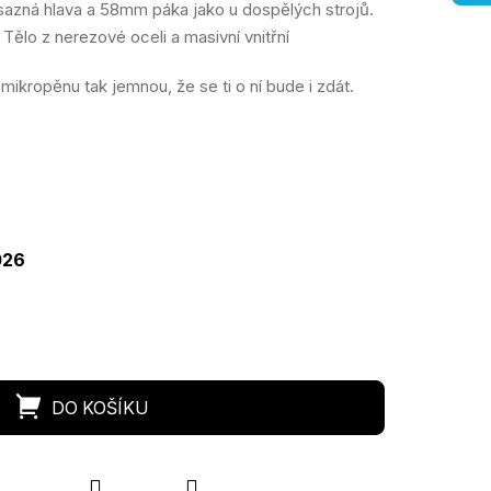
azná hlava a 58mm páka jako u dospělých strojů.
Tělo z nerezové oceli a masivní vnitřní
ikropěnu tak jemnou, že se ti o ní bude i zdát.
ná
a:
026