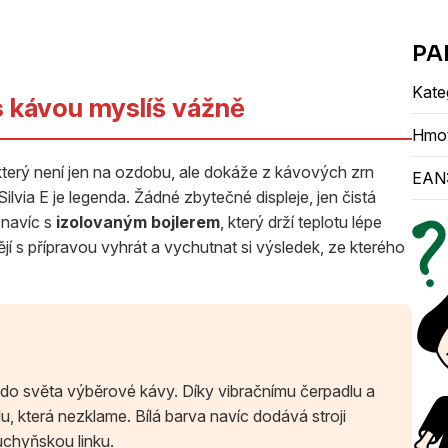
Kate
 s kávou myslíš vážně
Hmo
který není jen na ozdobu, ale dokáže z kávových zrn
EAN
Silvia E je legenda. Žádné zbytečné displeje, jen čistá
 navíc s
izolovaným bojlerem
, který drží teplotu lépe
tějí s přípravou vyhrát a vychutnat si výsledek, ze kterého
ka do světa výběrové kávy. Díky vibračnímu čerpadlu a
 která nezklame. Bílá barva navíc dodává stroji
uchyňskou linku.