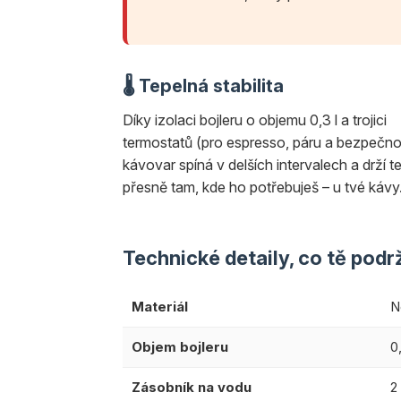
🌡️ Tepelná stabilita
Díky izolaci bojleru o objemu 0,3 l a trojici
termostatů (pro espresso, páru a bezpečno
kávovar spíná v delších intervalech a drží t
přesně tam, kde ho potřebuješ – u tvé kávy
Technické detaily, co tě podr
Materiál
N
Objem bojleru
0
Zásobník na vodu
2 