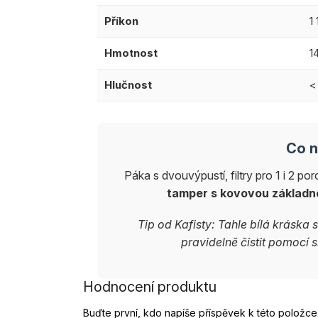
Příkon
1
Hmotnost
1
Hlučnost
<
Co n
Páka s dvouvýpustí, filtry pro 1 i 2 p
tamper s kovovou základno
Tip od Kafisty: Tahle bílá kráska
pravidelně čistit pomocí s
Hodnocení produktu
Buďte první, kdo napíše příspěvek k této položce