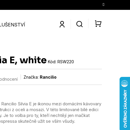
LUŠENSTVÍ
SLEVY
KONTAKTY
O NÁS
KÁV
NÁKUPNÍ
KOŠÍK
ia E, white
Kód:
RSW220
Značka:
Rancilio
hodnocení
? Rancilio Silvia E je ikonou mezi domácími kávovary
kci z oceli a mosazi. V této limitované bílé edici
 Je to volba pro ty, kteří nechtějí jen mačkat
vu espressa skutečně užít se vším všudy.