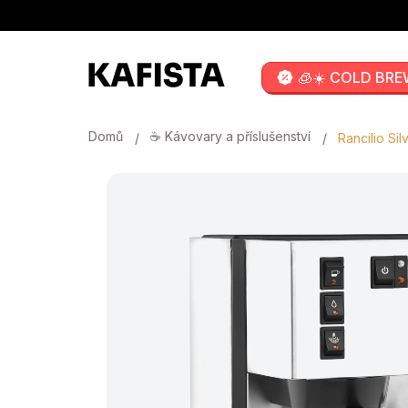
Přejít
na
obsah
🧊☀️ COLD BRE
Domů
☕ Kávovary a příslušenství
Rancilio Sil