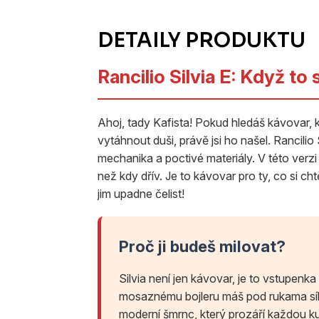
Rancilio Silvia E: Když to
Ahoj, tady Kafista! Pokud hledáš kávovar, 
vytáhnout duši, právě jsi ho našel. Rancilio 
mechanika a poctivé materiály. V této verzi
než kdy dřív. Je to kávovar pro ty, co si ch
jim upadne čelist!
Proč ji budeš milovat?
Silvia není jen kávovar, je to vstupen
mosaznému bojleru máš pod rukama sílu,
moderní šmrnc, který prozáří každou k