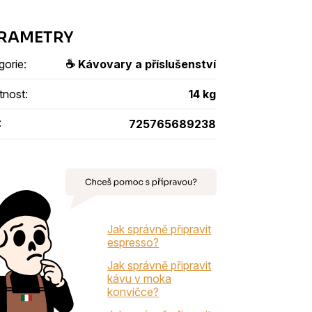
gorie
:
☕ Kávovary a příslušenství
tnost
:
14 kg
:
725765689238
Jak správně připravit
espresso?
Jak správně připravit
kávu v moka
konvičce?