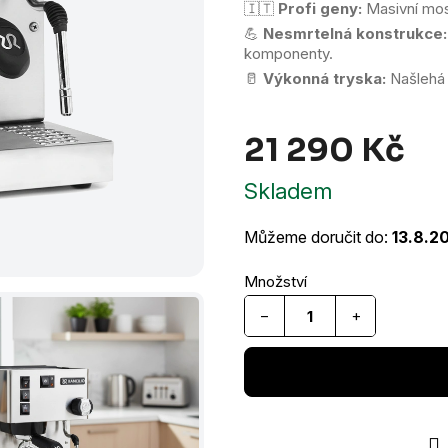
🇮🇹
Profi geny:
Masivní mos
💪
Nesmrtelná konstrukce:
komponenty.
🥛
Výkonná tryska:
Našlehá m
21 290 Kč
Měr
Skladem
cen
Můžeme doručit do:
13.8.2
−
+