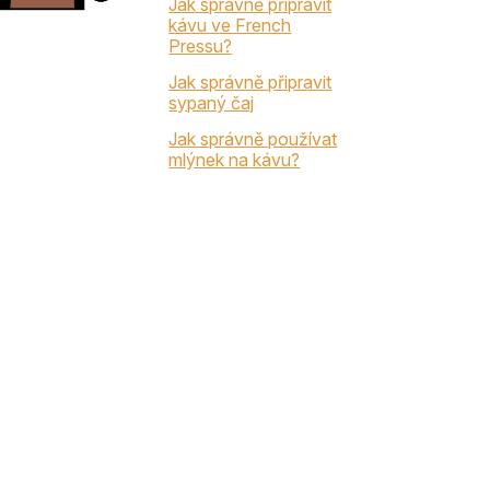
Jak správně připravit
kávu ve French
Pressu?
Jak správně připravit
sypaný čaj
Jak správně používat
mlýnek na kávu?