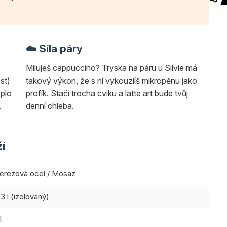
☁️ Síla páry
Miluješ cappuccino? Tryska na páru u Silvie má
st)
takový výkon, že s ní vykouzlíš mikropěnu jako
eplo
profík. Stačí trocha cviku a latte art bude tvůj
.
denní chleba.
ží
erezová ocel / Mosaz
,3 l (izolovaný)
l