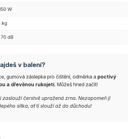
 150 W
4 kg
 70 dB
ajdeš v balení?
orce, gumová záslepka pro čištění, odměrka a
poctivý
u a dřevěnou rukojetí
. Můžeš hned začít!
 si zaslouží čerstvě upražená zrna. Nezapomeň ji
lepého sítka, ať ti slouží až do důchodu!
.