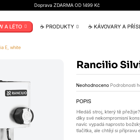
Doprava ZDARMA OD 1499 Kč
W A LÉTO
☕ PRODUKTY
☕ KÁVOVARY A PŘÍS
via E, white
Rancilio Silv
Průměrné
Neohodnoceno
Podrobnosti 
hodnocení
produktu
je
0,0
Hledáš stroj, který tě přežije
z
díky své nekompromisní konstru
5
hvězdiček.
navíc vypadá naprosto božsky.
tlačítka, ale chtějí si přípra