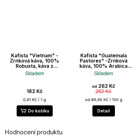
Kafista "Vietnam" -
Kafista "Guatemala
Zrnková káva, 100%
Pastores" -Zrnková
Robusta, káva z
káva, 100% Arabica
Vietnamu, Zpracování
Single Origin Espresso
Skladem
Skladem
Wet Polished
Káva, Pražená v Itálii
Průměrné
262 Kč
od
hodnocení
182 Kč
262 Kč
produktu
je
Měrná
Měrná
0,91 Kč / 1 g
od 89,90 Kč / 100 g
cena:
cena:
5,0
z
Do košíku
Detail
5
hvězdiček.
Hodnocení produktu