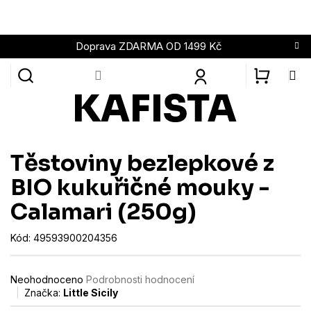
Přejít
na
obsah
Doprava ZDARMA OD 1499 Kč
NÁKUPN
KOŠÍK
Těstoviny bezlepkové z
BIO kukuřičné mouky -
Calamari (250g)
Kód:
49593900204356
Průměrné
Neohodnoceno
Podrobnosti hodnocení
hodnocení
Značka:
Little Sicily
produktu