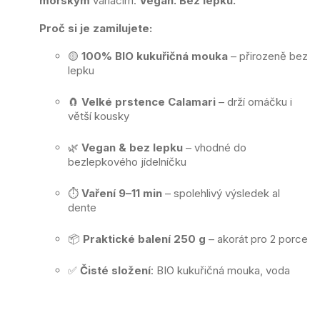
mořským
variacím.
Vegan. Bez lepku.
Proč si je zamilujete:
🟡
100% BIO kukuřičná mouka
– přirozeně bez
lepku
🧲
Velké prstence Calamari
– drží omáčku i
větší kousky
🌿
Vegan & bez lepku
– vhodné do
bezlepkového jídelníčku
⏱️
Vaření 9–11 min
– spolehlivý výsledek al
dente
📦
Praktické balení 250 g
– akorát pro 2 porce
✅
Čisté složení
: BIO kukuřičná mouka, voda