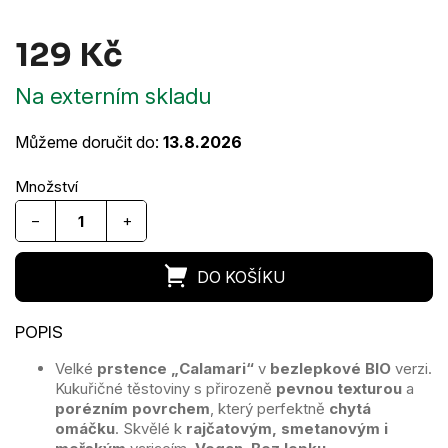
129 Kč
Měrná
Na externím skladu
cena:
Můžeme doručit do:
13.8.2026
−
+
Velké
prstence „Calamari“
v
bezlepkové BIO
verzi.
Kukuřičné těstoviny s přirozeně
pevnou texturou
a
porézním povrchem
, který perfektně
chytá
omáčku
. Skvělé k
rajčatovým, smetanovým i