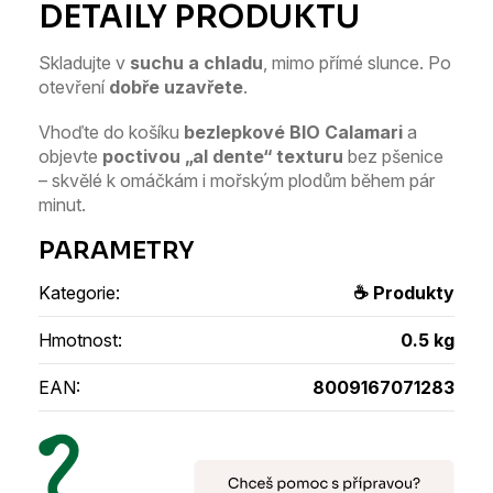
Skladujte v
suchu a chladu
, mimo přímé slunce. Po
otevření
dobře uzavřete
.
Vhoďte do košíku
bezlepkové BIO Calamari
a
objevte
poctivou „al dente“ texturu
bez pšenice
– skvělé k omáčkám i mořským plodům během pár
minut.
Kategorie
:
☕ Produkty
Hmotnost
:
0.5 kg
EAN
:
8009167071283