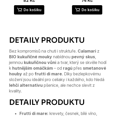
82 Kč
74 Kč
Do košíku
Do košíku
Bez kompromisů na chuti i struktuře.
Calamari
z
BIO kukuřičné mouky
nabídnou
pevný skus
,
jemnou
kukuřičnou vůni
a tvar, který se skvěle hodí
k
hutnějším omáčkám
– od
ragú
přes
smetanové
houby
až po
frutti di mare
. Díky bezlepkovému
složení jsou ideální pro celiaky i každého, kdo hledá
lehčí alternativu
pšenice, ale nechce slevit z
kvality.
Frutti di mare:
krevety, česnek, bílé víno,