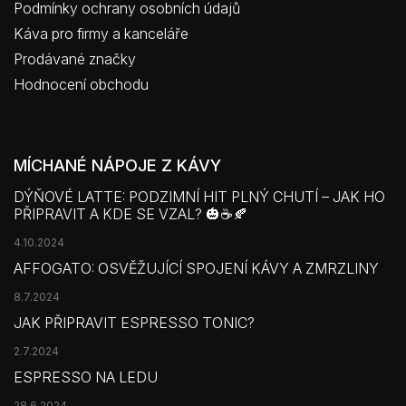
Podmínky ochrany osobních údajů
Káva pro firmy a kanceláře
Prodávané značky
Hodnocení obchodu
MÍCHANÉ NÁPOJE Z KÁVY
DÝŇOVÉ LATTE: PODZIMNÍ HIT PLNÝ CHUTÍ – JAK HO
PŘIPRAVIT A KDE SE VZAL? 🎃☕🍂
4.10.2024
AFFOGATO: OSVĚŽUJÍCÍ SPOJENÍ KÁVY A ZMRZLINY
8.7.2024
JAK PŘIPRAVIT ESPRESSO TONIC?
2.7.2024
ESPRESSO NA LEDU
28.6.2024