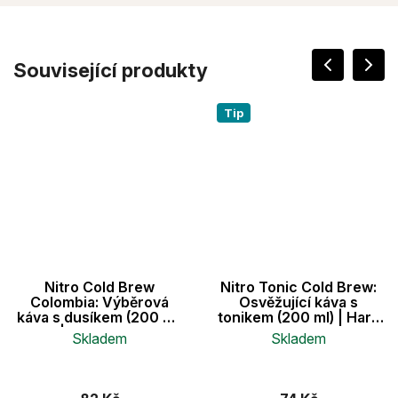
Související produkty
Tip
Nitro Cold Brew
Nitro Tonic Cold Brew:
Colombia: Výběrová
Osvěžující káva s
káva s dusíkem (200 ml)
tonikem (200 ml) | Hard
| Bez cukru
Beans
Skladem
Skladem