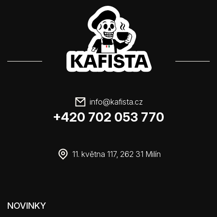
info
@
kafista.cz
+420 702 053 770
11. května 117, 262 31 Milín
NOVINKY