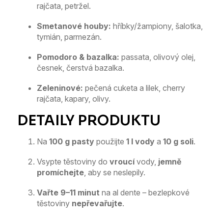
rajčata, petržel.
Smetanové houby:
hříbky/žampiony, šalotka,
tymián, parmezán.
Pomodoro & bazalka:
passata, olivový olej,
česnek, čerstvá bazalka.
Zeleninové:
pečená cuketa a lilek, cherry
rajčata, kapary, olivy.
Na
100 g pasty
použijte
1 l vody
a
10 g soli
.
Vsypte těstoviny do
vroucí
vody,
jemně
promíchejte
, aby se neslepily.
Vařte 9–11 minut
na al dente – bezlepkové
těstoviny
nepřevařujte
.