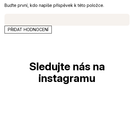
Buďte první, kdo napíše příspěvek k této položce.
PŘIDAT HODNOCENÍ
Z
á
p
a
t
í