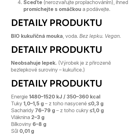
Sceďte
(nerozvařujte proplachováním), ihned
promíchejte s omáčkou
a podávejte.
BIO kukuřičná mouka
, voda.
Bez lepku. Vegan.
Neobsahuje lepek.
(Výrobek je z přirozeně
bezlepkové suroviny – kukuřice.)
Energie
1480–1520 kJ / 350–360 kcal
Tuky
1,0–1,5 g
– z toho nasycené
≤0,3 g
Sacharidy
76–79 g
– z toho cukry
≤1,0 g
Vláknina
2–3 g
Bílkoviny
6–8 g
Sůl
0,01 g