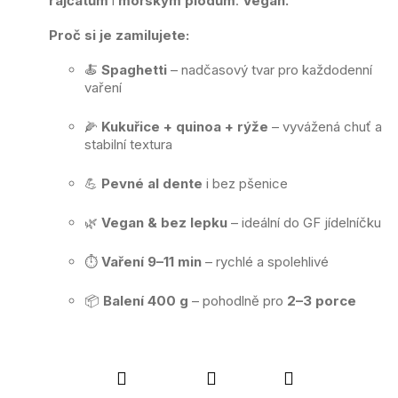
rajčatům
i
mořským plodům
.
Vegan.
Proč si je zamilujete:
🍝
Spaghetti
– nadčasový tvar pro každodenní
vaření
🌽
Kukuřice + quinoa + rýže
– vyvážená chuť a
stabilní textura
💪
Pevné al dente
i bez pšenice
🌿
Vegan & bez lepku
– ideální do GF jídelníčku
⏱️
Vaření 9–11 min
– rychlé a spolehlivé
📦
Balení 400 g
– pohodlně pro
2–3 porce