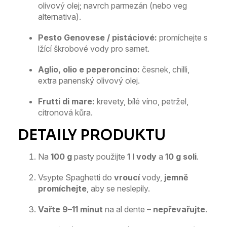
olivový olej; navrch parmezán (nebo veg
alternativa).
Pesto Genovese / pistáciové:
promíchejte s
lžící škrobové vody pro samet.
Aglio, olio e peperoncino:
česnek, chilli,
extra panenský olivový olej.
Frutti di mare:
krevety, bílé víno, petržel,
citronová kůra.
Na
100 g
pasty použijte
1 l vody
a
10 g soli
.
Vsypte Spaghetti do
vroucí
vody,
jemně
promíchejte
, aby se neslepily.
Vařte 9–11 minut
na al dente –
nepřevařujte
.