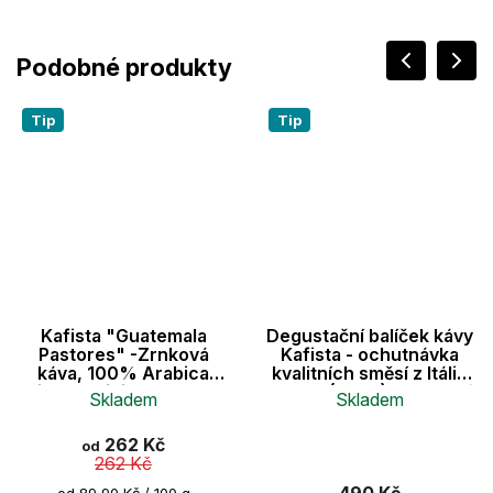
Tip
Tip
Kafista "Guatemala
Degustační balíček kávy
Pastores" -Zrnková
Kafista - ochutnávka
káva, 100% Arabica
kvalitních směsí z Itálie
Single Origin Espresso
6x50g (300g) - Zrnková
Skladem
Skladem
Káva, Pražená v Itálii
káva
Průměrné
Průměrné
262 Kč
od
hodnocení
hodnocení
262 Kč
produktu
produktu
je
je
490 Kč
Měrná
od 89,90 Kč / 100 g