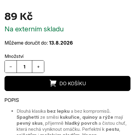
89 Kč
Měrná
Na externím skladu
cena:
Můžeme doručit do:
13.8.2026
−
+
Dlouhá klasika
bez lepku
a bez kompromisů.
Spaghetti
ze směsi
kukuřice, quinoy a rýže
mají
pevný skus
, příjemně
hladký povrch
a čistou chuť,
která nechá vyniknout omáčku. Perfektní k
pestu
,