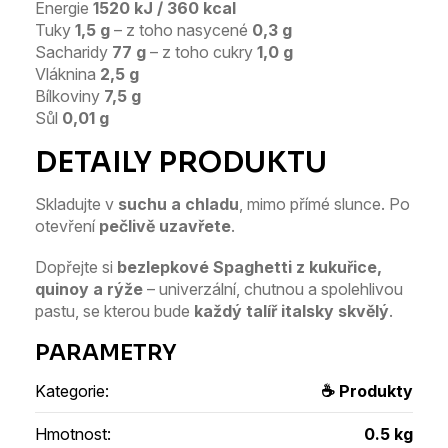
Energie
1520 kJ / 360 kcal
Tuky
1,5 g
– z toho nasycené
0,3 g
Sacharidy
77 g
– z toho cukry
1,0 g
Vláknina
2,5 g
Bílkoviny
7,5 g
Sůl
0,01 g
Skladujte v
suchu a chladu
, mimo přímé slunce. Po
otevření
pečlivě uzavřete
.
Dopřejte si
bezlepkové Spaghetti z kukuřice,
quinoy a rýže
– univerzální, chutnou a spolehlivou
pastu, se kterou bude
každý talíř italsky skvělý
.
Kategorie
:
☕ Produkty
Hmotnost
:
0.5 kg