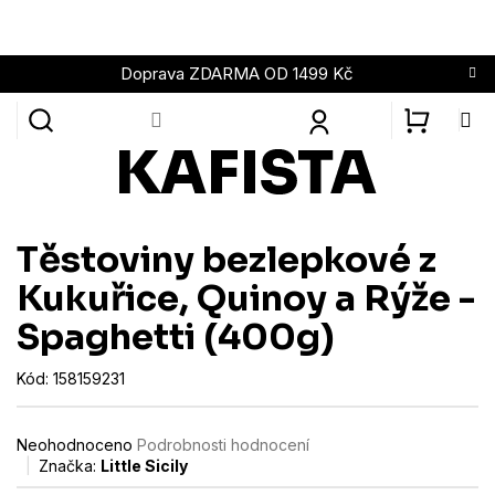
Přejít
na
obsah
Doprava ZDARMA OD 1499 Kč
NÁKUPN
KOŠÍK
Těstoviny bezlepkové z
Kukuřice, Quinoy a Rýže -
Spaghetti (400g)
Kód:
158159231
Průměrné
Neohodnoceno
Podrobnosti hodnocení
hodnocení
Značka:
Little Sicily
produktu