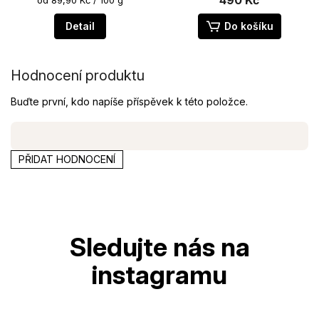
cena:
5,0
5,0
z
z
Detail
Do košíku
5
5
hvězdiček.
hvězdiček.
Hodnocení produktu
Buďte první, kdo napíše příspěvek k této položce.
PŘIDAT HODNOCENÍ
Z
á
p
a
t
í