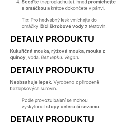
Sceďte
(neproplachujte), hned
promíchejte
s omáčkou
a krátce dokončete v pánvi.
Tip: Pro hedvábný lesk vmíchejte do
omáčky
lžíci škrobové vody
z těstovin.
Kukuřičná mouka
,
rýžová mouka
,
mouka z
quinoy
, voda.
Bez lepku. Vegan.
Neobsahuje lepek.
Vyrobeno z přirozeně
bezlepkových surovin.
Podle provozu balení se mohou
vyskytnout
stopy celeru či sezamu
.