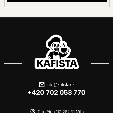
info
@
kafista.cz
+420 702 053 770
11. května 117, 262 31 Milín