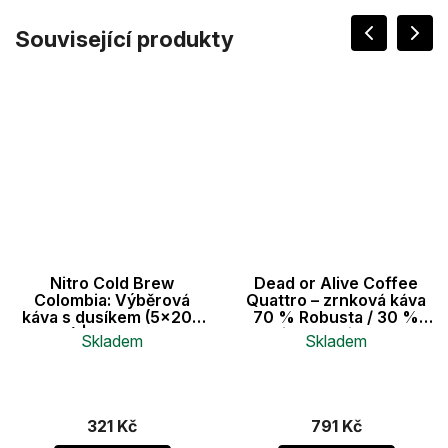
Související produkty
Nitro Cold Brew
Dead or Alive Coffee
Colombia: Výběrová
Quattro – zrnková káva
káva s dusíkem (5x200
70 % Robusta / 30 %
ml) | Bez cukru
Arabica, Medium Roast,
Skladem
Skladem
1 kg - pro espresso a
automatické kávovary
321 Kč
791 Kč