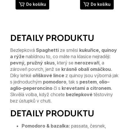
Do košíku
Do košíku
Bezlepková
Spaghetti
ze směsi
kukuřice, quinoy
a rýže
nabídnou to, co máte na klasice nejraději:
pevný, pružný skus
, který se
nerozevaří
, a
zároveň povrch, jenž se
krásně obalí omáčkou
.
Díky lehké
oříškové lince
z quinoy jsou výborná jak
s jednoduchým
pomodoro
, tak s
pestem
,
olio–
aglio–peperoncino
či s
krevetami a citronem
.
Skvělá volba, když chcete
bezlepkové
těstoviny
bez ústupků v chuti.
Pomodoro & bazalka:
passata, česnek,