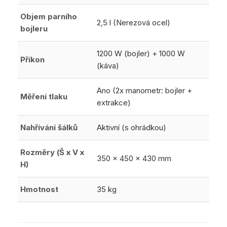
Objem parního
2,5 l (Nerezová ocel)
bojleru
1200 W (bojler) + 1000 W
Příkon
(káva)
Ano (2x manometr: bojler +
Měření tlaku
extrakce)
Nahřívání šálků
Aktivní (s ohrádkou)
Rozměry (Š x V x
350 x 450 x 430 mm
H)
Hmotnost
35 kg