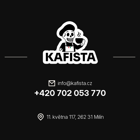
info
@
kafista.cz
+420 702 053 770
11. května 117, 262 31 Milín