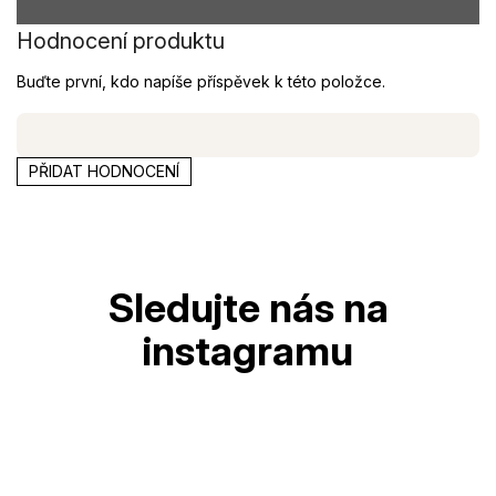
Hodnocení produktu
Buďte první, kdo napíše příspěvek k této položce.
PŘIDAT HODNOCENÍ
Z
á
p
a
t
í