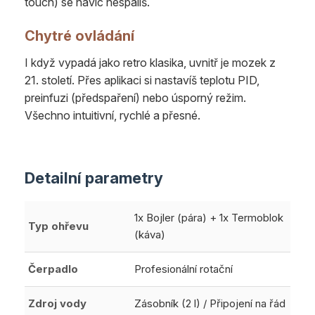
touch) se navíc nespálíš.
Chytré ovládání
I když vypadá jako retro klasika, uvnitř je mozek z
21. století. Přes aplikaci si nastavíš teplotu PID,
preinfuzi (předspaření) nebo úsporný režim.
Všechno intuitivní, rychlé a přesné.
Detailní parametry
1x Bojler (pára) + 1x Termoblok
Typ ohřevu
(káva)
Čerpadlo
Profesionální rotační
Zdroj vody
Zásobník (2 l) / Připojení na řád