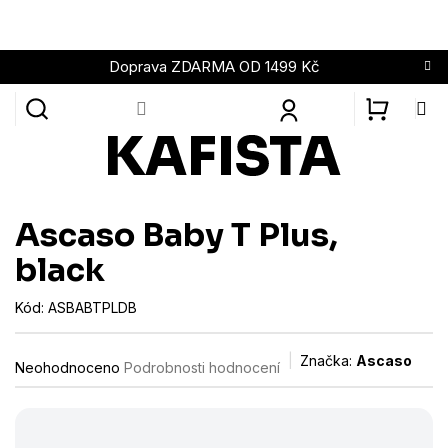
Přejít
na
obsah
Doprava ZDARMA OD 1499 Kč
NÁKUPN
KOŠÍK
Ascaso Baby T Plus,
black
Kód:
ASBABTPLDB
Průměrné
Značka:
Ascaso
Neohodnoceno
Podrobnosti hodnocení
hodnocení
produktu
je
0,0