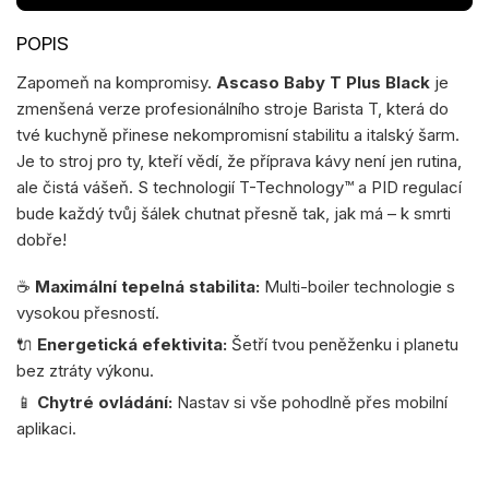
Zapomeň na kompromisy.
Ascaso Baby T Plus Black
je
zmenšená verze profesionálního stroje Barista T, která do
tvé kuchyně přinese nekompromisní stabilitu a italský šarm.
Je to stroj pro ty, kteří vědí, že příprava kávy není jen rutina,
ale čistá vášeň. S technologií T-Technology™ a PID regulací
bude každý tvůj šálek chutnat přesně tak, jak má – k smrti
dobře!
☕
Maximální tepelná stabilita:
Multi-boiler technologie s
vysokou přesností.
🔌
Energetická efektivita:
Šetří tvou peněženku i planetu
bez ztráty výkonu.
📱
Chytré ovládání:
Nastav si vše pohodlně přes mobilní
aplikaci.