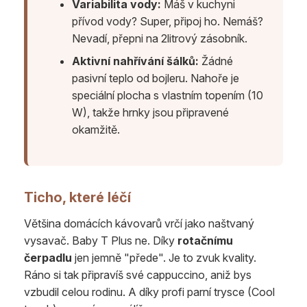
Variabilita vody:
Máš v kuchyni
přívod vody? Super, připoj ho. Nemáš?
Nevadí, přepni na 2litrový zásobník.
Aktivní nahřívání šálků:
Žádné
pasivní teplo od bojleru. Nahoře je
speciální plocha s vlastním topením (10
W), takže hrnky jsou připravené
okamžitě.
Ticho, které léčí
Většina domácích kávovarů vrčí jako naštvaný
vysavač. Baby T Plus ne. Díky
rotačnímu
čerpadlu
jen jemně "přede". Je to zvuk kvality.
Ráno si tak připravíš své cappuccino, aniž bys
vzbudil celou rodinu. A díky profi parní trysce (Cool