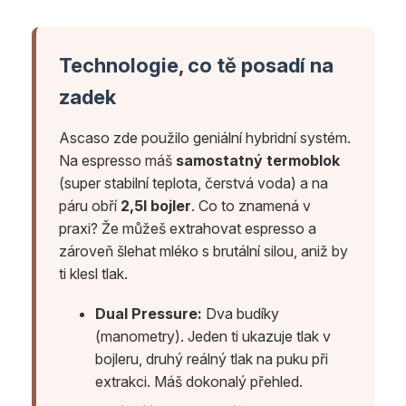
Technologie, co tě posadí na
zadek
Ascaso zde použilo geniální hybridní systém.
Na espresso máš
samostatný termoblok
(super stabilní teplota, čerstvá voda) a na
páru obří
2,5l bojler
. Co to znamená v
praxi? Že můžeš extrahovat espresso a
zároveň šlehat mléko s brutální silou, aniž by
ti klesl tlak.
Dual Pressure:
Dva budíky
(manometry). Jeden ti ukazuje tlak v
bojleru, druhý reálný tlak na puku při
extrakci. Máš dokonalý přehled.