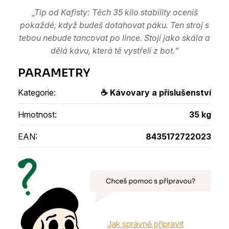
„Tip od Kafisty: Těch 35 kilo stability oceníš
pokaždé, když budeš dotahovat páku. Ten stroj s
tebou nebude tancovat po lince. Stojí jako skála a
dělá kávu, která tě vystřelí z bot.“
Kategorie
:
☕ Kávovary a příslušenství
Hmotnost
:
35 kg
EAN
:
8435172722023
Jak správně připravit