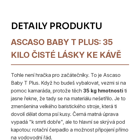
ASCASO BABY T PLUS: 35
KILO ČISTÉ LÁSKY KE KÁVĚ
Tohle není hračka pro začátečníky. To je Ascaso
Baby T Plus. Když ho budeš vybalovat, vezmi si na
pomoc kamaráda, protože těch
35 kg hmotnosti
ti
jasne řekne, že tady se na materiálu nešetřilo. Je to
zmenšenina velkého baristického stroje, která ti
dovolí dělat doma psí kusy. Černá matná úprava
vypadá "k smrti dobře", ale to hlavní se skrývá pod
kapotou: rotační čerpadlo a možnost připojení přímo
na vodovodní řád.