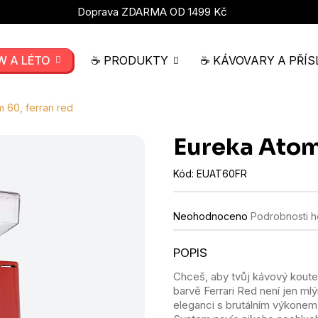
Doprava ZDARMA OD 1499 Kč
W A LÉTO
☕ PRODUKTY
☕ KÁVOVARY A PŘÍS
 60, ferrari red
Eureka Atom 
Kód:
EUAT60FR
Průměrné
Neohodnoceno
Podrobnosti 
hodnocení
produktu
je
0,0
Chceš, aby tvůj kávový koute
z
barvě Ferrari Red není jen mlý
5
hvězdiček.
eleganci s brutálním výkonem