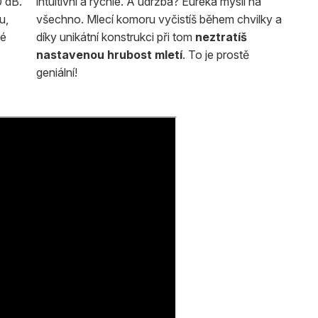
0 dB.
intuitivní a rychlé. A údržba? Eureka myslí na
u,
všechno. Mlecí komoru vyčistíš během chvilky a
né
díky unikátní konstrukci při tom
neztratíš
nastavenou hrubost mletí
. To je prostě
geniální!