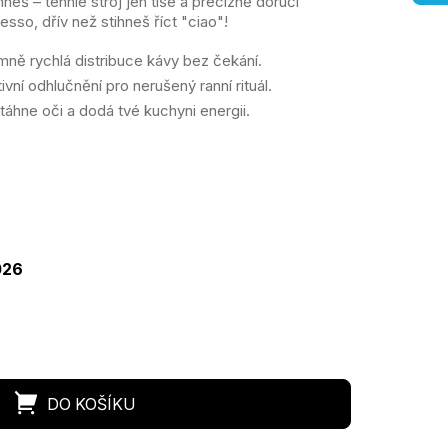
eš – tenhle stroj jen tiše a precizně doručí
sso, dřív než stihneš říct "ciao"!
ně rychlá distribuce kávy bez čekání.
ivní odhlučnění pro nerušený ranní rituál.
itáhne oči a dodá tvé kuchyni energii.
ná
a:
026