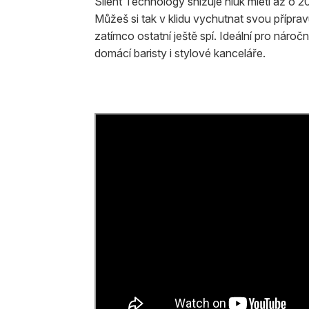
Silent Technology snižuje hluk mletí až o 2
Můžeš si tak v klidu vychutnat svou příprav
zatímco ostatní ještě spí. Ideální pro nároč
domácí baristy i stylové kanceláře.