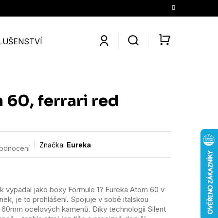
LUŠENSTVÍ
SLEVY
KONTAKTY
O NÁS
KÁV
NÁKUPNÍ
KOŠÍK
60, ferrari red
Značka:
Eureka
hodnocení
k vypadal jako boxy Formule 1? Eureka Atom 60 v
nek, je to prohlášení. Spojuje v sobě italskou
 60mm ocelových kamenů. Díky technologii Silent