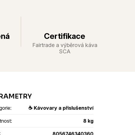
ená
Certifikace
Fairtrade a výběrová káva
SCA
gorie
:
☕ Kávovary a příslušenství
tnost
:
8 kg
:
8056746340360