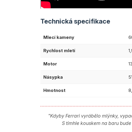
Technická specifikace
Mlecí kameny
6
Rychlost mletí
1,
Motor
1
Násypka
5
Hmotnost
8
"Kdyby Ferrari vyrábělo mlýnky, vypada
S tímhle kouskem na baru bude 