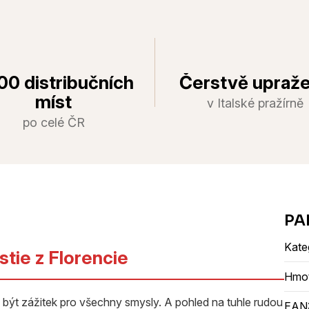
00 distribučních
Čerstvě upraž
míst
v Italské pražírně
po celé ČR
Kate
tie z Florencie
Hmo
 být zážitek pro všechny smysly. A pohled na tuhle rudou
EAN