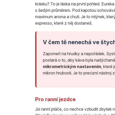
krásku? To je láska na první pohled. Eureka
s šedým průměrem. Pod kapotou schovává š
maximum aroma a chuti. Je to mlýnek, který
espresso, které z něj dostaneš.
V čem tě nenechá ve štyc
Zapomeň na hrudky a nepořádek. Sy
postará o to, aby káva byla nadýchaná a
mikrometrickým nastavením
, které
mikron hrubosti. Je to precizní nástroj z
Pro ranní jezdce
Jsi ranní ptáče, co nechce vzbudit zbytek 