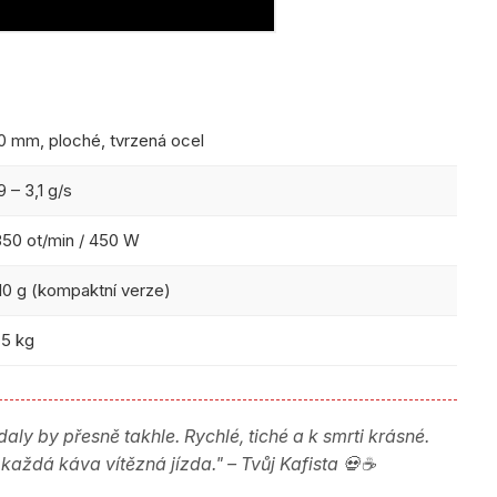
0 mm, ploché, tvrzená ocel
9 – 3,1 g/s
350 ot/min / 450 W
10 g (kompaktní verze)
,5 kg
ly by přesně takhle. Rychlé, tiché a k smrti krásné.
každá káva vítězná jízda." – Tvůj Kafista 💀☕