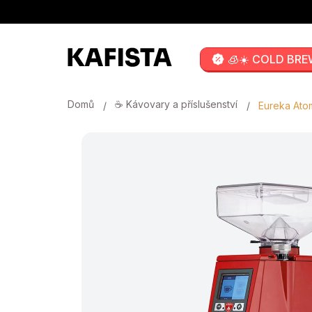
Přejít
na
obsah
🧊☀️ COLD BRE
Domů
☕ Kávovary a příslušenství
Eureka Atom