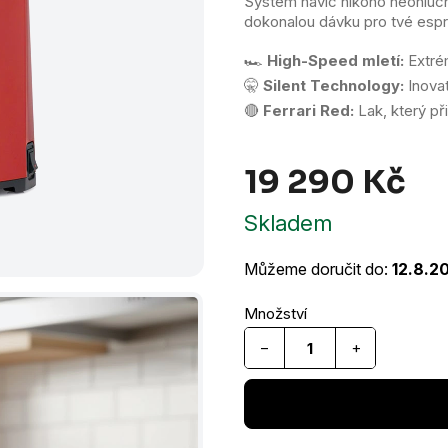
System navíc nikoho neohluchn
dokonalou dávku pro tvé espre
🏎️
High-Speed mletí:
Extrém
🤫
Silent Technology:
Inovat
🔴
Ferrari Red:
Lak, který př
19 290 Kč
Měr
Skladem
cen
Můžeme doručit do:
12.8.2
−
+