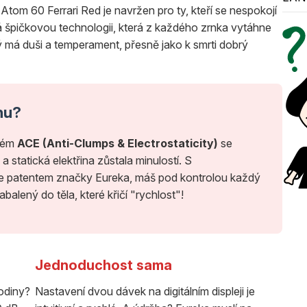
 Atom 60 Ferrari Red je navržen pro ty, kteří se nespokojí
pičkovou technologii, která z každého zrnka vytáhne
 má duši a temperament, přesně jako k smrti dobrý
hu?
stém
ACE (Anti-Clumps & Electrostaticity)
se
 statická elektřina zůstala minulostí. S
 je patentem značky Eureka, máš pod kontrolou každý
abalený do těla, které křičí "rychlost"!
Jednoduchost sama
rodiny?
Nastavení dvou dávek na digitálním displeji je