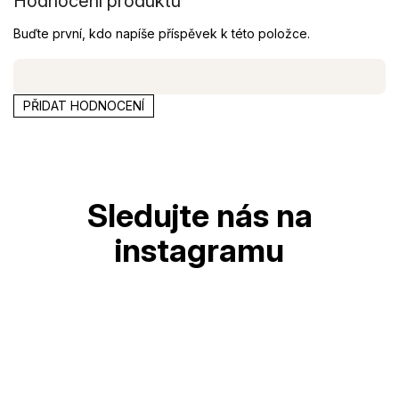
Hodnocení produktu
Buďte první, kdo napíše příspěvek k této položce.
PŘIDAT HODNOCENÍ
Z
á
p
a
t
í