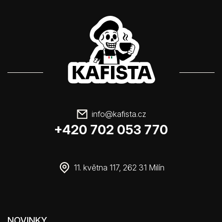
info
@
kafista.cz
+420 702 053 770
11. května 117, 262 31 Milín
NOVINKY