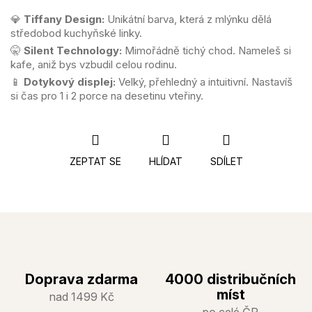
💎
Tiffany Design:
Unikátní barva, která z mlýnku dělá
středobod kuchyňské linky.
🤫
Silent Technology:
Mimořádně tichý chod. Nameleš si
kafe, aniž bys vzbudil celou rodinu.
📱
Dotykový displej:
Velký, přehledný a intuitivní. Nastavíš
si čas pro 1 i 2 porce na desetinu vteřiny.
ZEPTAT SE
HLÍDAT
SDÍLET
Doprava zdarma
4000 distribučních
míst
nad 1499 Kč
po celé ČR