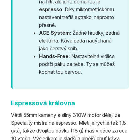
na filtr, ale jeho doménou je
espresso
. Díky mikrometrickému
nastavení trefíš extrakci naprosto
přesně.
ACE Systém:
Žádné hrudky, žádná
elektřina. Káva padá nadýchaná
jako čerstvý sníh.
Hands-Free:
Nastavitelná vidlice
podrží páku za tebe. Ty se můžeš
kochat tou barvou.
Espressová královna
Větší 55mm kameny a silný 310W motor dělají ze
Speciality mistra na espresso. Mletí je rychlé (až 1,8
g/s), takže dvojitou dávku (18 g) máš v páce za cca
10 vteřin. Výsledkem je sladší a plnější chuť kávy.