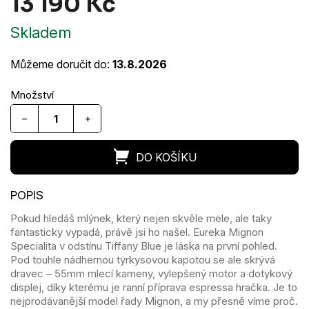
13 190 Kč
Měrná
Skladem
cena:
Můžeme doručit do:
13.8.2026
−
+
Pokud hledáš mlýnek, který nejen skvěle mele, ale taky
fantasticky vypadá, právě jsi ho našel. Eureka Mignon
Specialita v odstínu Tiffany Blue je láska na první pohled.
Pod touhle nádhernou tyrkysovou kapotou se ale skrývá
dravec – 55mm mlecí kameny, vylepšený motor a dotykový
displej, díky kterému je ranní příprava espressa hračka. Je to
nejprodávanější model řady Mignon, a my přesně víme proč.