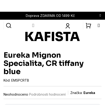
Přejít
na
obsah
Doprava ZDARMA OD 1499 Kč
NÁKUPN
KOŠÍK
Eureka Mignon
Specialita, CR tiffany
blue
Kód:
EMSPCRTB
Průměrné
Značka:
Eureka
Neohodnoceno
Podrobnosti hodnocení
hodnocení
produktu