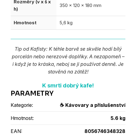
Rozměry (v x š x
350 x 120 x 180 mm
h)
Hmotnost
5,6 kg
Tip od Kafisty: K téhle barvě se skvěle hodí bílý
porcelán nebo nerezové doplňky. A nezapomeň –
i když je to kráska, neboj se ji používat denně. Je
stavěná na zátěž!
K smrti dobrý kafe!
Kategorie
:
☕ Kávovary a příslušenství
Hmotnost
:
5.6 kg
EAN
:
8056746348328