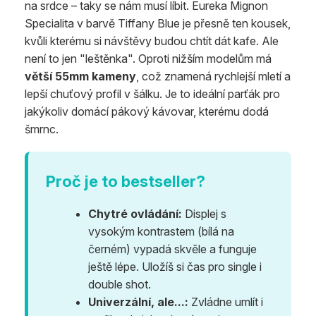
na srdce – taky se nám musí líbit. Eureka Mignon
Specialita v barvě Tiffany Blue je přesně ten kousek,
kvůli kterému si návštěvy budou chtít dát kafe. Ale
není to jen "leštěnka". Oproti nižším modelům má
větší 55mm kameny
, což znamená rychlejší mletí a
lepší chuťový profil v šálku. Je to ideální parťák pro
jakýkoliv domácí pákový kávovar, kterému dodá
šmrnc.
Proč je to bestseller?
Chytré ovládání:
Displej s
vysokým kontrastem (bílá na
černém) vypadá skvěle a funguje
ještě lépe. Uložíš si čas pro single i
double shot.
Univerzální, ale...:
Zvládne umlít i