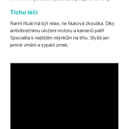
Ticho léčí
Ranní rituál má být relax, ne hluková zkouška. Díky
antivibračnímu uložení motoru a kamenů patří
Specialita k nejtišším mlýnkům na trhu. Slyšíš jen
jemné vrnění a sypání zrnek.