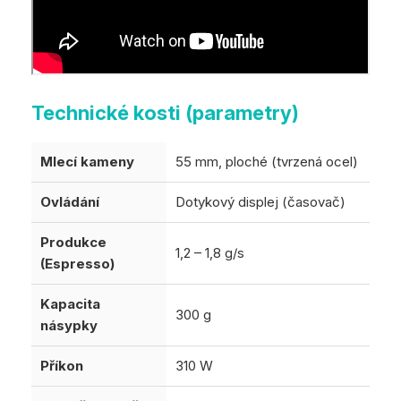
Technické kosti (parametry)
Mlecí kameny
55 mm, ploché (tvrzená ocel)
Ovládání
Dotykový displej (časovač)
Produkce
1,2 – 1,8 g/s
(Espresso)
Kapacita
300 g
násypky
Příkon
310 W