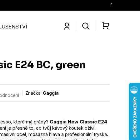
LUŠENSTVÍ
SLEVY
KONTAKTY
O NÁS
KÁV
NÁKUPNÍ
KOŠÍK
sic E24 BC, green
Značka:
Gaggia
hodnocení
resso, které má grády?
Gaggia New Classic E24
í je přesně to, co tvůj kávový koutek oživí.
masivní ocel, mosazná hlava a profesionální tryska.