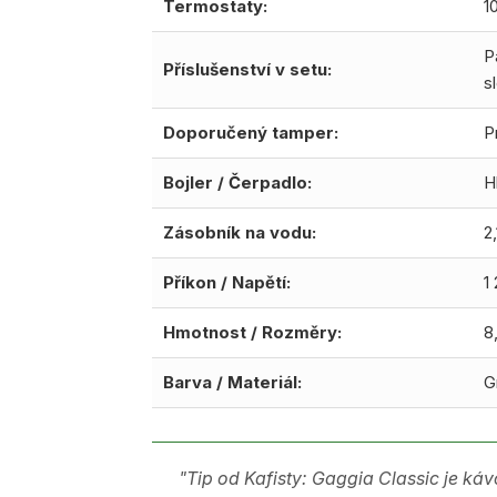
Termostaty:
1
P
Příslušenství v setu:
s
Doporučený tamper:
P
Bojler / Čerpadlo:
H
Zásobník na vodu:
2,
Příkon / Napětí:
1
Hmotnost / Rozměry:
8
Barva / Materiál:
G
"Tip od Kafisty: Gaggia Classic je ká