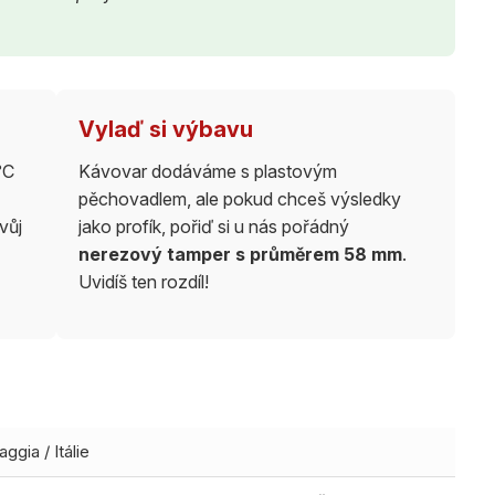
Vylaď si výbavu
°C
Kávovar dodáváme s plastovým
pěchovadlem, ale pokud chceš výsledky
vůj
jako profík, pořiď si u nás pořádný
nerezový tamper s průměrem 58 mm
.
Uvidíš ten rozdíl!
aggia / Itálie