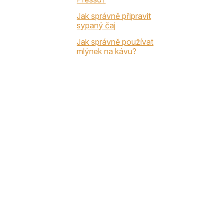
Jak správně připravit
sypaný čaj
Jak správně používat
mlýnek na kávu?