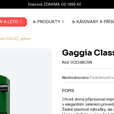
Doprava ZDARMA OD 1499 Kč
W A LÉTO
☕ PRODUKTY
☕ KÁVOVARY A PŘÍS
ssic E24 BC, green
Gaggia Clas
Kód:
GCE24BCGN
Průměrné
Neohodnoceno
Podrobnosti 
hodnocení
produktu
je
0,0
Chceš doma připravovat esp
z
v elegantním zeleném proveden
5
hvězdiček.
Žádné plastové náhražky, ale 