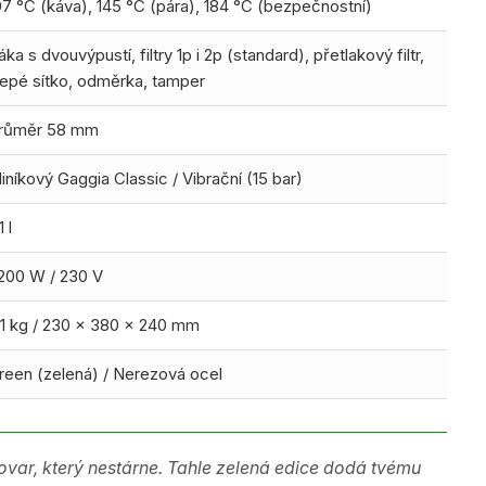
07 °C (káva), 145 °C (pára), 184 °C (bezpečnostní)
áka s dvouvýpustí, filtry 1p i 2p (standard), přetlakový filtr,
lepé sítko, odměrka, tamper
růměr 58 mm
liníkový Gaggia Classic / Vibrační (15 bar)
1 l
 200 W / 230 V
,1 kg / 230 x 380 x 240 mm
reen (zelená) / Nerezová ocel
vovar, který nestárne. Tahle zelená edice dodá tvému