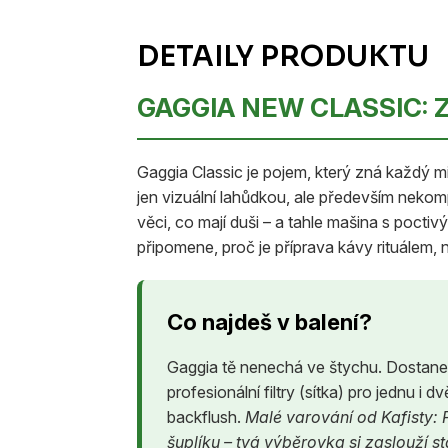
GAGGIA NEW CLASSIC: 
Gaggia Classic je pojem, který zná každý m
jen vizuální lahůdkou, ale především nekom
věci, co mají duši – a tahle mašina s poct
připomene, proč je příprava kávy rituálem, n
Co najdeš v balení?
Gaggia tě nenechá ve štychu. Dostane
profesionální filtry (sítka) pro jednu i
backflush.
Malé varování od Kafisty: P
šuplíku – tvá výběrovka si zaslouží st