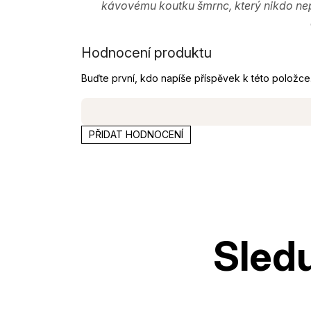
kávovému koutku šmrnc, který nikdo nep
Hodnocení produktu
Buďte první, kdo napíše příspěvek k této položce
PŘIDAT HODNOCENÍ
Z
á
p
a
t
í