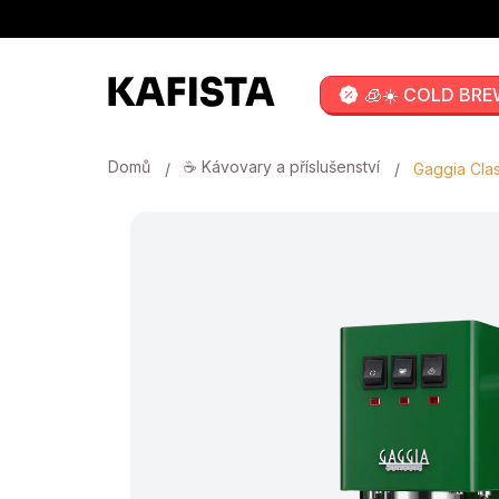
Přejít
na
obsah
🧊☀️ COLD BRE
Domů
☕ Kávovary a příslušenství
Gaggia Cla