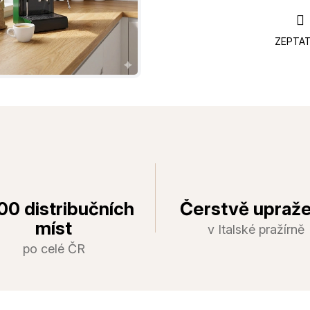
ZEPTAT
00 distribučních
Čerstvě upraž
míst
v Italské pražírně
po celé ČR