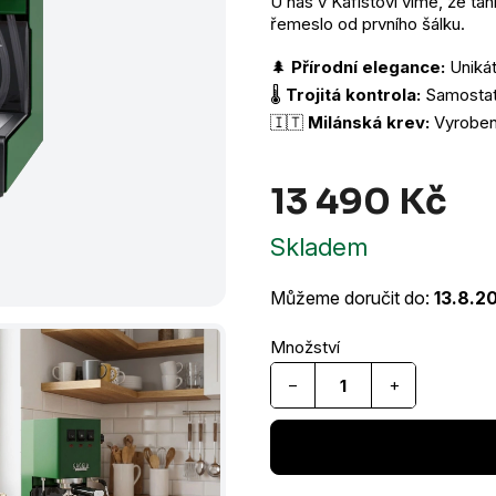
U nás v Kafistovi víme, že tah
řemeslo od prvního šálku.
🌲
Přírodní elegance:
Unikát
🌡️
Trojitá kontrola:
Samostatn
🇮🇹
Milánská krev:
Vyrobeno
13 490 Kč
Měr
Skladem
cen
Můžeme doručit do:
13.8.2
−
+