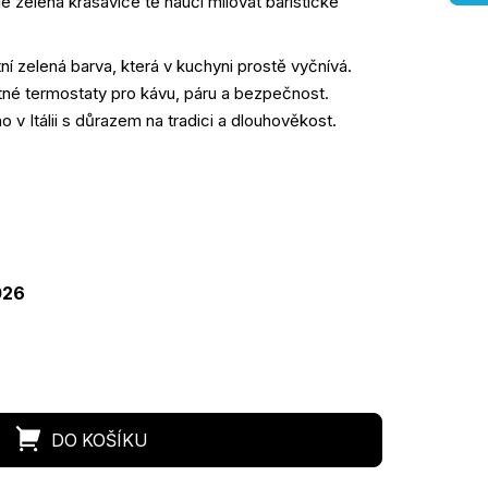
le zelená krasavice tě naučí milovat baristické
ní zelená barva, která v kuchyni prostě vyčnívá.
é termostaty pro kávu, páru a bezpečnost.
 v Itálii s důrazem na tradici a dlouhověkost.
ná
a:
026