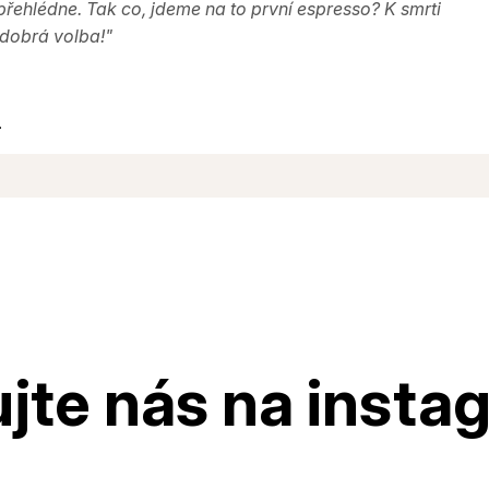
řehlédne. Tak co, jdeme na to první espresso? K smrti
dobrá volba!"
.