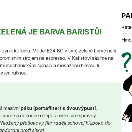
Kate
ZELENÁ JE BARVA BARISTŮ!
Hmo
ilovník kofeinu. Model E24 BC v sytě zelené barvě není
promisním strojem na espresso. V Kafistovi sázíme na
ivými mechanickými spínači a mosaznou hlavou ti
e jen rutinou.
š masivní
páku (portafilter) s dvouvýpustí
,
 dvě porce a dokonce i slepou misku pro správný
řiložený přetlakový filtr raději schovej hluboko do
andardní profi sítka!