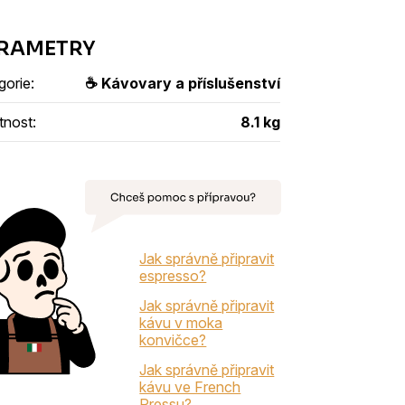
gorie
:
☕ Kávovary a příslušenství
tnost
:
8.1 kg
Jak správně připravit
espresso?
Jak správně připravit
kávu v moka
konvičce?
Jak správně připravit
kávu ve French
Pressu?