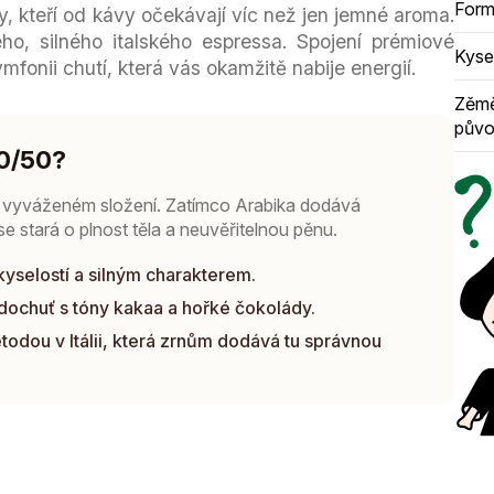
Form
y, kteří od kávy očekávají víc než jen jemné aroma.
o, silného italského espressa. Spojení prémiové
Kyse
fonii chutí, která vás okamžitě nabije energií.
Zěm
pův
50/50?
ím vyváženém složení. Zatímco Arabika dodává
e stará o plnost těla a neuvěřitelnou pěnu.
yselostí a silným charakterem.
 dochuť s tóny kakaa a hořké čokolády.
todou v Itálii, která zrnům dodává tu správnou