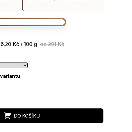
ná
6,20 Kč / 100 g
od 291 Kč
:
 variantu