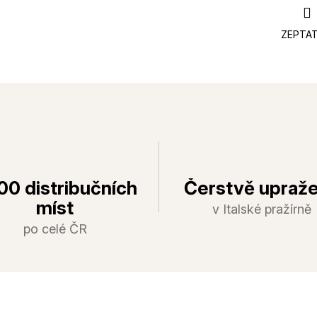
ZEPTAT
00 distribučních
Čerstvě upraž
míst
v Italské pražírně
po celé ČR