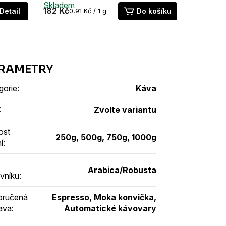
Skladem
Vyprodá
182 Kč
790 Kč
Měrná
Detail
0,91 Kč / 1 g
Do košíku
cena:
gorie
:
Káva
:
Zvolte variantu
ost
250g, 500g, 750g, 1000g
í
:
Arabica/Robusta
vníku
:
oručená
Espresso, Moka konvička,
rava
:
Automatické kávovary