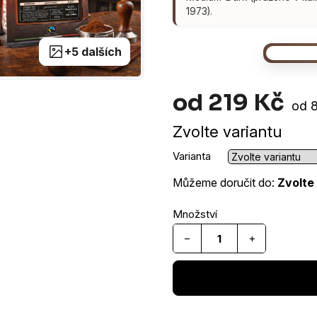
1973).
+5 dalších
od
219 Kč
Měr
od 8
cena
Zvolte variantu
Varianta
Můžeme doručit do:
Zvolte
−
+