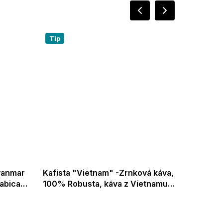
Tip
Tip
yanmar
Kafista "Vietnam" -Zrnková káva,
Joerges
100% Robusta, káva z Vietnamu,
1kg - es
o
Zpracování Wet Polished
automat