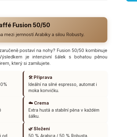
affé Fusion 50/50
 mezi jemností Arabiky a silou Robusty.
 zaručeně postaví na nohy? Fusion 50/50 kombinuje
Výsledkem je intenzivní šálek s bohatou pěnou
em, který si zamilujete.
🛠️ Příprava
 50%
Ideální na silné espresso, automat i
moka konvičku.
☁️ Crema
é
Extra hustá a stabilní pěna v každém
šálku.
🌿 Složení
i od
50 % Arabica / 50 % Robusta.