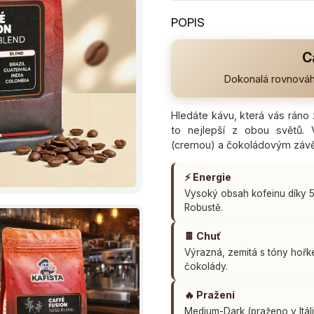
produktu
je
5,0
z
C
5
hvězdiček.
Dokonalá rovnováha
Hledáte kávu, která vás ráno
to nejlepší z obou světů. 
(cremou) a čokoládovým závěr
⚡ Energie
Vysoký obsah kofeinu díky
Robustě.
🍫 Chuť
Výrazná, zemitá s tóny hořk
čokolády.
🔥 Pražení
Medium-Dark (praženo v Itáli