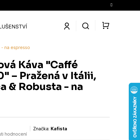
LUŠENSTVÍ
SLEVY
KONTAKTY
O NÁS
KÁV
NÁKUPNÍ
KOŠÍK
a - na espresso
ová Káva "Caffé
 – Pražená v Itálii,
a & Robusta - na
Značka:
Kafista
ti hodnocení