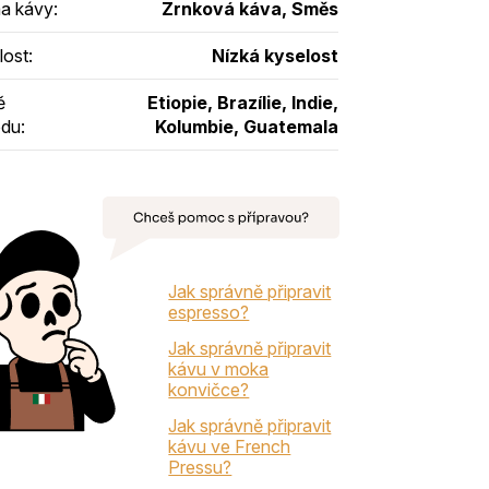
a kávy
:
Zrnková káva, Směs
lost
:
Nízká kyselost
ě
Etiopie, Brazílie, Indie,
odu
:
Kolumbie, Guatemala
Jak správně připravit
espresso?
Jak správně připravit
kávu v moka
konvičce?
Jak správně připravit
kávu ve French
Pressu?