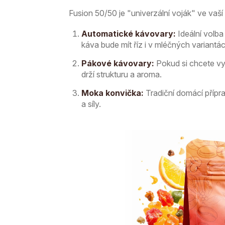
Fusion 50/50 je "univerzální voják" ve vaší k
Automatické kávovary:
Ideální volba
káva bude mít říz i v mléčných variantác
Pákové kávovary:
Pokud si chcete vyc
drží strukturu a aroma.
Moka konvička:
Tradiční domácí přípr
a síly.