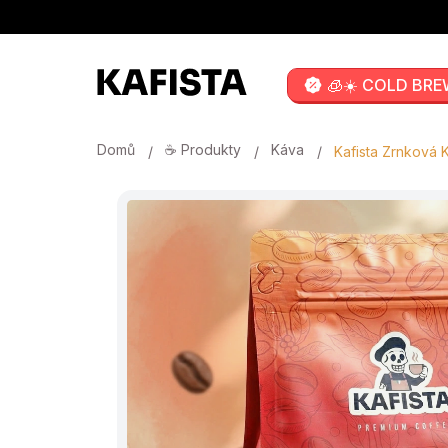
Přejít
na
obsah
🧊☀️ COLD BRE
Domů
☕ Produkty
Káva
Kafista Zrnková 