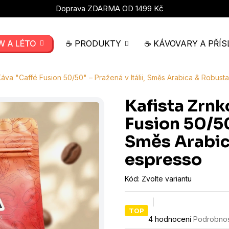
Doprava ZDARMA OD 1499 Kč
W A LÉTO
☕ PRODUKTY
☕ KÁVOVARY A PŘÍS
Káva "Caffé Fusion 50/50" – Pražená v Itálii, Směs Arabica & Robust
Kafista Zrnk
Fusion 50/50"
Směs Arabic
espresso
Kód:
Zvolte variantu
TOP
Průměrné
4 hodnocení
Podrobnos
hodnocení