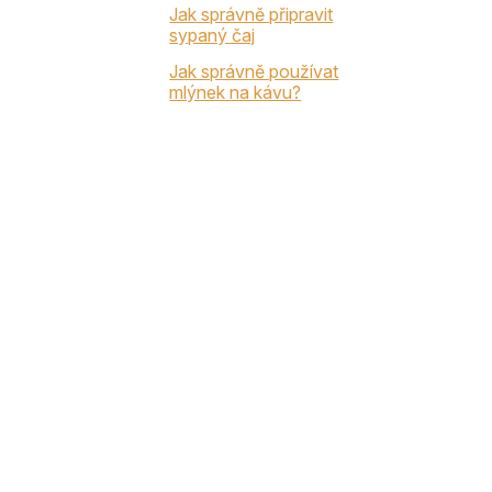
Jak správně připravit
sypaný čaj
Jak správně používat
mlýnek na kávu?