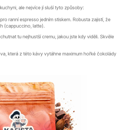
uchyni, ale nejvíce jí sluší tyto způsoby:
 pro ranní espresso jedním stiskem. Robusta zajistí, že
h (cappuccino, latte).
hutnat tu nejhustší cremu, jakou jste kdy viděli. Skvěle
ava, která z této kávy vytáhne maximum hořké čokolády