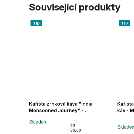
Související produkty
Tip
Tip
ček kávy
Kafista zrnková káva "India
Kafist
 světě
Monsooned Journey" -
káv - 
zpracování monzunováním -
Brazíl
Skladem
Průměrn
100% Robusta - Fairtrade -
Wonder
Měrná
od
Sklade
hodnoce
vhodné na espresso a plně
3x500
cena:
66,60
produkt