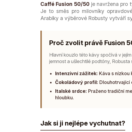
Caffé Fusion 50/50
je navržena pro t
Je to směs pro milovníky opravdovéh
Arabiky a výběrové Robusty vytváří sym
Proč zvolit právě Fusion 
Hlavní kouzlo této kávy spočívá v jej
jemnost a ušlechtilé podtóny, Robusta s
Intenzivní zážitek:
Káva s nízkou k
Čokoládový profil:
Dlouhotrvající
Italské srdce:
Praženo tradiční me
hloubku.
Jak si ji nejlépe vychutnat?