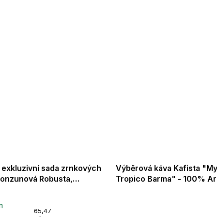
a exkluzivní sada zrnkových
Výběrová káva Kafista "M
Monzunová Robusta,
Tropico Barma" - 100% Arabica -
ská Arabica & Seven
Praženo v Itálii - ideální pr
é
s Směs - Fairtrade"
espresso
m
ní
g
Měrná
65,47
Průměrné
u