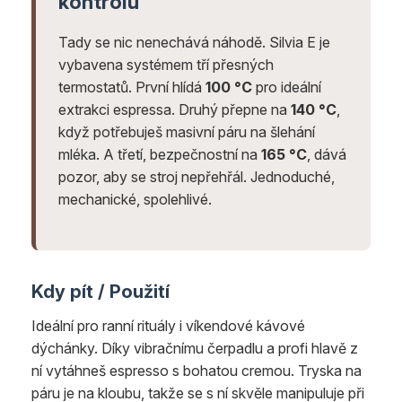
kontrolu
Tady se nic nenechává náhodě. Silvia E je
vybavena systémem tří přesných
termostatů. První hlídá
100 °C
pro ideální
extrakci espressa. Druhý přepne na
140 °C
,
když potřebuješ masivní páru na šlehání
mléka. A třetí, bezpečnostní na
165 °C
, dává
pozor, aby se stroj nepřehřál. Jednoduché,
mechanické, spolehlivé.
Kdy pít / Použití
Ideální pro ranní rituály i víkendové kávové
dýchánky. Díky vibračnímu čerpadlu a profi hlavě z
ní vytáhneš espresso s bohatou cremou. Tryska na
páru je na kloubu, takže se s ní skvěle manipuluje při