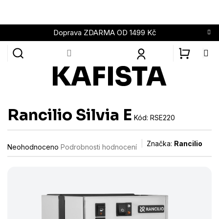
Přejít
na
obsah
Doprava ZDARMA OD 1499 Kč
NÁKUPN
KOŠÍK
Rancilio Silvia E
Kód:
RSE220
Průměrné
Značka:
Rancilio
Neohodnoceno
Podrobnosti hodnocení
hodnocení
produktu
je
0,0
z
5
hvězdiček.