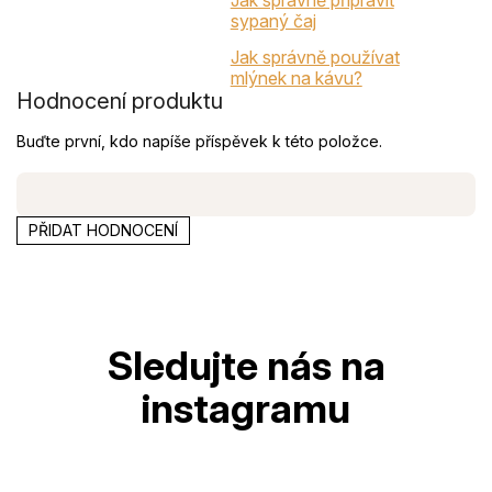
sypaný čaj
Jak správně používat
mlýnek na kávu?
Hodnocení produktu
Buďte první, kdo napíše příspěvek k této položce.
PŘIDAT HODNOCENÍ
Z
á
p
a
t
í