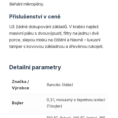
šlehání mikropěny.
Příslušenství v ceně
Už žádné dokupování základů. V krabici najdeš
masivní páku s dvouvýpustí, filtry na jednu i dvě
porce, slepou misku na čištění a hlavně – luxusní
tamper s kovovou základnou a dřevěnou rukojetí.
Detailní parametry
Značka /
Rancilio (Itálie)
Výrobce
0,3 l, mosazný s tepelnou izolací
Bojler
(1 bojler)
100 °C (káva), 140 °C (pára), 165