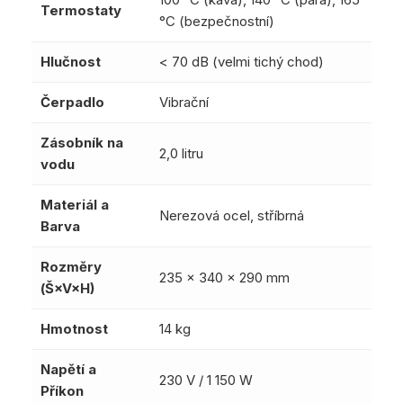
Termostaty
°C (bezpečnostní)
Hlučnost
< 70 dB (velmi tichý chod)
Čerpadlo
Vibrační
Zásobník na
2,0 litru
vodu
Materiál a
Nerezová ocel, stříbrná
Barva
Rozměry
235 × 340 × 290 mm
(Š×V×H)
Hmotnost
14 kg
Napětí a
230 V / 1 150 W
Příkon