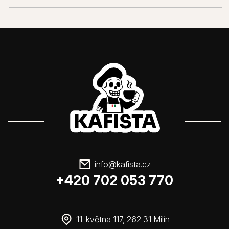
info
@
kafista.cz
+420 702 053 770
11. května 117, 262 31 Milín