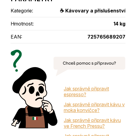
Kategorie
:
☕ Kávovary a příslušenství
Hmotnost
:
14 kg
EAN
:
725765689207
Jak správně připravit
espresso?
Jak správně připravit kávu v
moka konvičce?
Jak správně připravit kávu
ve French Pressu?
Jak správně připravit