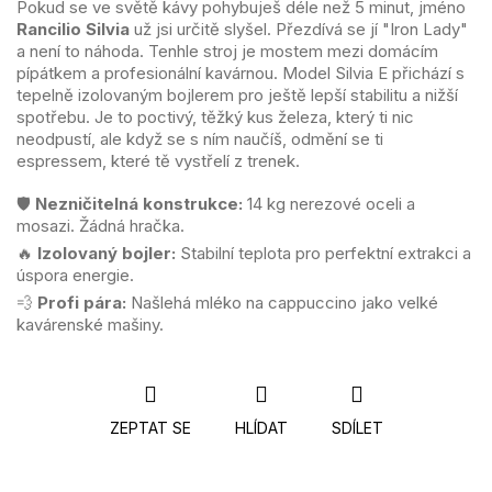
Pokud se ve světě kávy pohybuješ déle než 5 minut, jméno
Rancilio Silvia
už jsi určitě slyšel. Přezdívá se jí "Iron Lady"
a není to náhoda. Tenhle stroj je mostem mezi domácím
pípátkem a profesionální kavárnou. Model Silvia E přichází s
tepelně izolovaným bojlerem pro ještě lepší stabilitu a nižší
spotřebu. Je to poctivý, těžký kus železa, který ti nic
neodpustí, ale když se s ním naučíš, odmění se ti
espressem, které tě vystřelí z trenek.
🛡️
Nezničitelná konstrukce:
14 kg nerezové oceli a
mosazi. Žádná hračka.
🔥
Izolovaný bojler:
Stabilní teplota pro perfektní extrakci a
úspora energie.
💨
Profi pára:
Našlehá mléko na cappuccino jako velké
kavárenské mašiny.
ZEPTAT SE
HLÍDAT
SDÍLET