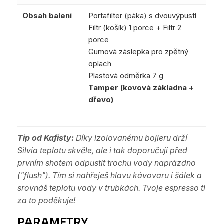
Obsah balení
Portafilter (páka) s dvouvýpustí
Filtr (košík) 1 porce + Filtr 2
porce
Gumová záslepka pro zpětný
oplach
Plastová odměrka 7 g
Tamper (kovová základna +
dřevo)
Tip od Kafisty:
Díky izolovanému bojleru drží
Silvia teplotu skvěle, ale i tak doporučuji před
prvním shotem odpustit trochu vody naprázdno
("flush"). Tím si nahřeješ hlavu kávovaru i šálek a
srovnáš teplotu vody v trubkách. Tvoje espresso ti
za to poděkuje!