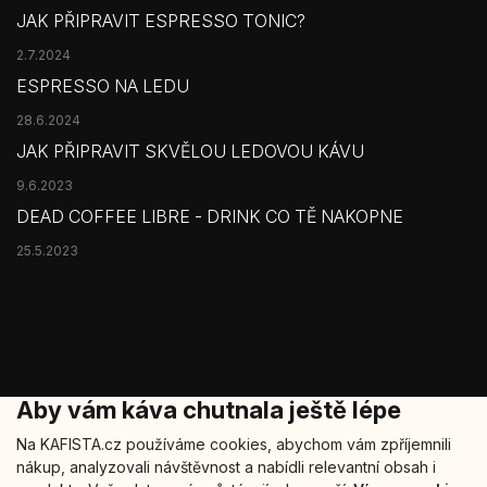
JAK PŘIPRAVIT ESPRESSO TONIC?
2.7.2024
ESPRESSO NA LEDU
28.6.2024
JAK PŘIPRAVIT SKVĚLOU LEDOVOU KÁVU
9.6.2023
DEAD COFFEE LIBRE - DRINK CO TĚ NAKOPNE
25.5.2023
Aby vám káva chutnala ještě lépe
Na KAFISTA.cz používáme cookies, abychom vám zpříjemnili
nákup, analyzovali návštěvnost a nabídli relevantní obsah i
Copyright 2026
Kafista
. Všechna práva vyhrazena.