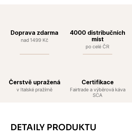
Doprava zdarma
4000 distribučních
míst
nad 1499 Kč
po celé ČR
Čerstvě upražená
Certifikace
v Italské pražírně
Fairtrade a výběrová káva
SCA