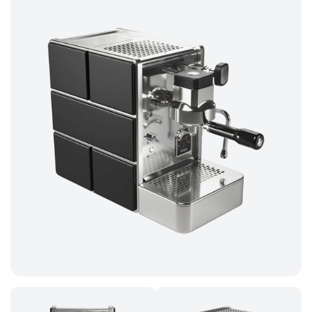
z
5
hvězdiček.