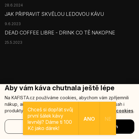
28.6.2024
JAK PŘIPRAVIT SKVĚLOU LEDOVOU KÁVU
9.6.2023
DEAD COFFEE LIBRE - DRINK CO TĚ NAKOPNE
25.5.2023
Aby vám káva chutnala ještě lépe
Na KAFISTA.cz používáme cookies, abychom vám zpříjemnili
nákup, analyzovali návštěvnost a nabídli relevantní obsah i
Copyright 2026
Kafista
. Všechna práva vyhrazena.
Chceš si dopřát svůj
produkty. Vaše data u nás zůstávají v bezpečí.
Více o cookies
.
první šálek kávy
Šablonu nakódoval
REJ Media
ANO
NE
levněji? Dáme ti 100
Nastavení
Souhlasím
Vytvořil Shoptet
Kč jako dárek!