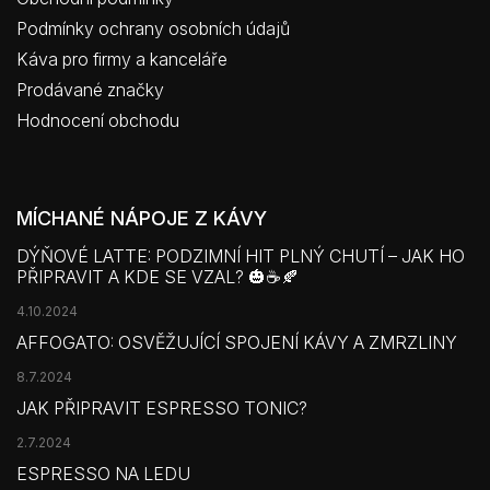
Podmínky ochrany osobních údajů
Káva pro firmy a kanceláře
Prodávané značky
Hodnocení obchodu
MÍCHANÉ NÁPOJE Z KÁVY
DÝŇOVÉ LATTE: PODZIMNÍ HIT PLNÝ CHUTÍ – JAK HO
PŘIPRAVIT A KDE SE VZAL? 🎃☕🍂
4.10.2024
AFFOGATO: OSVĚŽUJÍCÍ SPOJENÍ KÁVY A ZMRZLINY
8.7.2024
JAK PŘIPRAVIT ESPRESSO TONIC?
2.7.2024
ESPRESSO NA LEDU