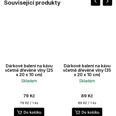
Související produkty
Dárkové balení na kávu
Dárkové balení na kávu
včetně dřevěné vlny (25
včetně dřevěné vlny (35
x 20 x 10 cm)
x 20 x 10 cm)
Skladem
Skladem
79 Kč
89 Kč
Měrná
Měrná
79 Kč / 1 ks
89 Kč / 1 ks
cena:
cena:
Do košíku
Do košíku