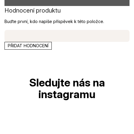
Hodnocení produktu
Buďte první, kdo napíše příspěvek k této položce.
PŘIDAT HODNOCENÍ
Z
á
p
a
t
í