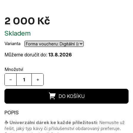
A
2 000 Kč
R
Měrná
M
Skladem
cena:
Varianta
A
Můžeme doručit do:
13.8.2026
−
+
☕
Univerzální dárek ke každé příležitosti:
Nemusíte už
řešit, jaký typ kávy či příslušenství obdarovaný preferuje.