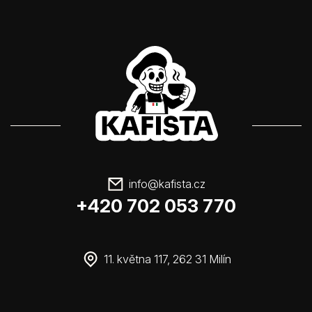
info
@
kafista.cz
+420 702 053 770
11. května 117, 262 31 Milín