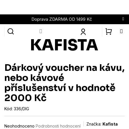
Přejít
na
obsah
Doprava ZDARMA OD 1499 Kč
NÁKUPN
KOŠÍK
Dárkový voucher na kávu,
nebo kávové
příslušenství v hodnotě
2000 Kč
Kód:
336/DIG
Průměrné
Značka:
Kafista
Neohodnoceno
Podrobnosti hodnocení
hodnocení