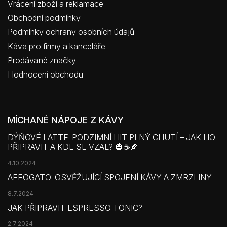
Vrácení zboží a reklamace
Obchodní podmínky
Podmínky ochrany osobních údajů
Káva pro firmy a kanceláře
Prodávané značky
Hodnocení obchodu
MÍCHANÉ NÁPOJE Z KÁVY
DÝŇOVÉ LATTE: PODZIMNÍ HIT PLNÝ CHUTÍ – JAK HO
PŘIPRAVIT A KDE SE VZAL? 🎃☕🍂
4.10.2024
AFFOGATO: OSVĚŽUJÍCÍ SPOJENÍ KÁVY A ZMRZLINY
8.7.2024
JAK PŘIPRAVIT ESPRESSO TONIC?
2.7.2024