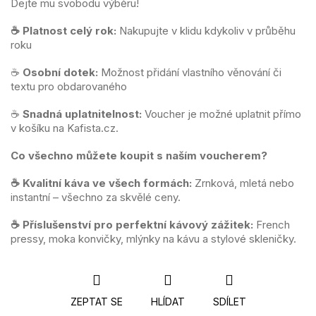
Dejte mu svobodu výběru!
☕
Platnost celý rok:
Nakupujte v klidu kdykoliv v průběhu
roku
☕
Osobní dotek:
Možnost přidání vlastního věnování či
textu pro obdarovaného
☕
Snadná uplatnitelnost:
Voucher je možné uplatnit přímo
v košíku na Kafista.cz.
Co všechno můžete koupit s naším voucherem?
☕ Kvalitní káva ve všech formách:
Zrnková, mletá nebo
instantní – všechno za skvělé ceny.
☕ Příslušenství pro perfektní kávový zážitek:
French
pressy, moka konvičky, mlýnky na kávu a stylové skleničky.
ZEPTAT SE
HLÍDAT
SDÍLET