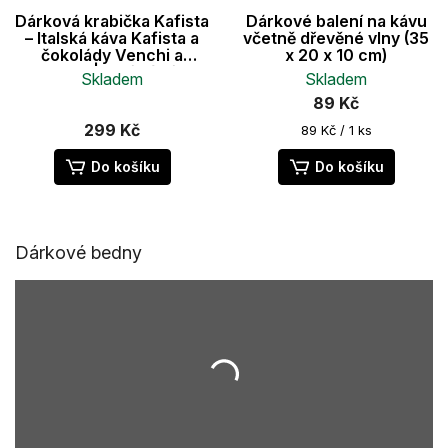
Dárková krabička Kafista
Dárkové balení na kávu
– Italská káva Kafista a
včetně dřevěné vlny (35
čokolády Venchi a
x 20 x 10 cm)
Gustone | Ideální dárek
Skladem
Skladem
pro milovníky kávy
89 Kč
299 Kč
Měrná
89 Kč / 1 ks
cena:
Do košíku
Do košíku
Dárkové bedny