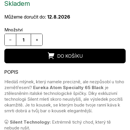
Skladem
cena:
Můžeme doručit do:
12.8.2026
−
+
Hledáš mlýnek, který namele precizně, ale nezpůsobí u toho
zemětřesení?
Eureka Atom Specialty 65 Black
je
ztělesněním italské technologické špičky. Díky exkluzivní
technologii Silent mletí skoro neuslyšíš, ale výsledek pocítíš
okamžitě. Je to kousek, se kterým bude tvoje ranní káva k
smrti dobrá a tvůj bar o kousek elegantnější.
🤫
Silent Technology:
Extrémně tichý chod, který tě
nebude rušit.