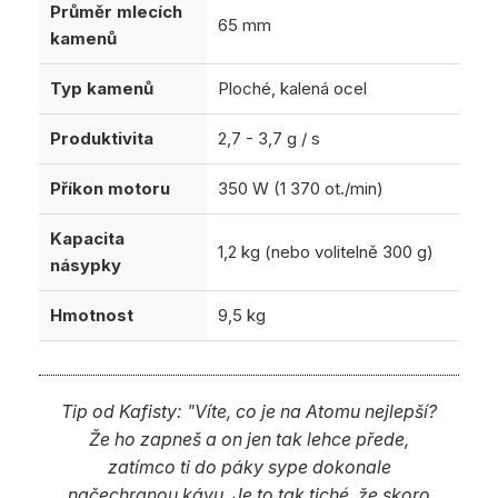
Průměr mlecích
65 mm
kamenů
Typ kamenů
Ploché, kalená ocel
Produktivita
2,7 - 3,7 g / s
Příkon motoru
350 W (1 370 ot./min)
Kapacita
1,2 kg (nebo volitelně 300 g)
násypky
Hmotnost
9,5 kg
Tip od Kafisty: "Víte, co je na Atomu nejlepší?
Že ho zapneš a on jen tak lehce přede,
zatímco ti do páky sype dokonale
načechranou kávu. Je to tak tiché, že skoro