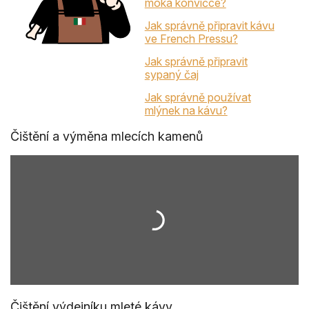
moka konvičce?
Jak správně připravit kávu
ve French Pressu?
Jak správně připravit
sypaný čaj
Jak správně používat
mlýnek na kávu?
Čištění a výměna mlecích kamenů
Čištění výdejníku mleté kávy