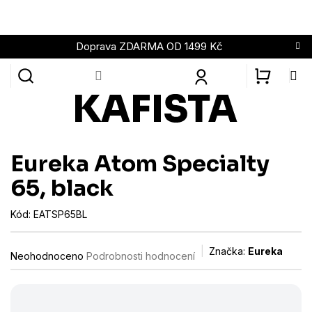
Přejít
na
obsah
Doprava ZDARMA OD 1499 Kč
NÁKUPN
KOŠÍK
Eureka Atom Specialty
65, black
Kód:
EATSP65BL
Průměrné
Značka:
Eureka
Neohodnoceno
Podrobnosti hodnocení
hodnocení
produktu
je
0,0