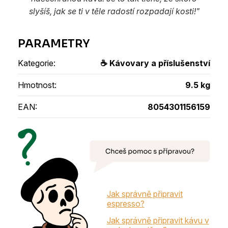
slyšíš, jak se ti v těle radostí rozpadají kosti!"
Kategorie
:
☕ Kávovary a příslušenství
Hmotnost
:
9.5 kg
EAN
:
8054301156159
Jak správně připravit
espresso?
Jak správně připravit kávu v