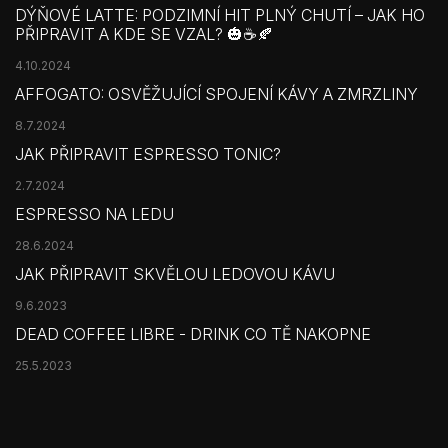
DÝŇOVÉ LATTE: PODZIMNÍ HIT PLNÝ CHUTÍ – JAK HO
PŘIPRAVIT A KDE SE VZAL? 🎃☕🍂
4.10.2024
AFFOGATO: OSVĚŽUJÍCÍ SPOJENÍ KÁVY A ZMRZLINY
8.7.2024
JAK PŘIPRAVIT ESPRESSO TONIC?
2.7.2024
ESPRESSO NA LEDU
28.6.2024
JAK PŘIPRAVIT SKVĚLOU LEDOVOU KÁVU
9.6.2023
DEAD COFFEE LIBRE - DRINK CO TĚ NAKOPNE
25.5.2023