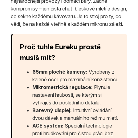
nejnáročnější provozy i domácí bary. Žádné
kompromisy – jen čistá chuť, bleskové mletí a design,
co sekne každému kávovaru. Je to stroj pro ty, co
vědí, že na každé vteřině a každém mikronu záleží.
Proč tuhle Eureku prostě
musíš mít?
65mm ploché kameny:
Vyrobeny z
kalené oceli pro maximální konzistenci.
Mikrometrická regulace:
Plynulé
nastavení hrubosti, se kterým si
vyhraješ do posledního detailu.
Barevný displej:
Intuitivní ovládání
dvou dávek a manuálního režimu mletí.
ACE systém:
Speciální technologie
proti hrudkování pro čistou práci bez