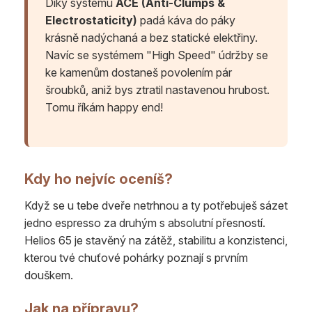
Díky systému
ACE (Anti-Clumps &
Electrostaticity)
padá káva do páky
krásně nadýchaná a bez statické elektřiny.
Navíc se systémem "High Speed" údržby se
ke kamenům dostaneš povolením pár
šroubků, aniž bys ztratil nastavenou hrubost.
Tomu říkám happy end!
Kdy ho nejvíc oceníš?
Když se u tebe dveře netrhnou a ty potřebuješ sázet
jedno espresso za druhým s absolutní přesností.
Helios 65 je stavěný na zátěž, stabilitu a konzistenci,
kterou tvé chuťové pohárky poznají s prvním
douškem.
Jak na přípravu?