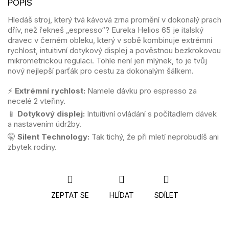
Hledáš stroj, který tvá kávová zrna promění v dokonalý prach
dřív, než řekneš „espresso“? Eureka Helios 65 je italský
dravec v černém obleku, který v sobě kombinuje extrémní
rychlost, intuitivní dotykový displej a pověstnou bezkrokovou
mikrometrickou regulaci. Tohle není jen mlýnek, to je tvůj
nový nejlepší parťák pro cestu za dokonalým šálkem.
⚡
Extrémní rychlost:
Namele dávku pro espresso za
necelé 2 vteřiny.
📱
Dotykový displej:
Intuitivní ovládání s počítadlem dávek
a nastavením údržby.
🤫
Silent Technology:
Tak tichý, že při mletí neprobudíš ani
zbytek rodiny.
ZEPTAT SE
HLÍDAT
SDÍLET