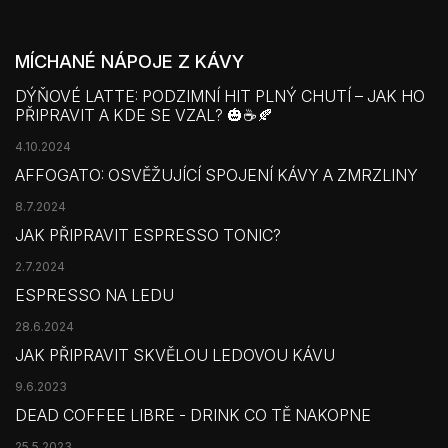
MÍCHANÉ NÁPOJE Z KÁVY
DÝŇOVÉ LATTE: PODZIMNÍ HIT PLNÝ CHUTÍ – JAK HO
PŘIPRAVIT A KDE SE VZAL? 🎃☕🍂
4.10.2024
AFFOGATO: OSVĚŽUJÍCÍ SPOJENÍ KÁVY A ZMRZLINY
8.7.2024
JAK PŘIPRAVIT ESPRESSO TONIC?
2.7.2024
ESPRESSO NA LEDU
28.6.2024
JAK PŘIPRAVIT SKVĚLOU LEDOVOU KÁVU
9.6.2023
DEAD COFFEE LIBRE - DRINK CO TĚ NAKOPNE
25.5.2023