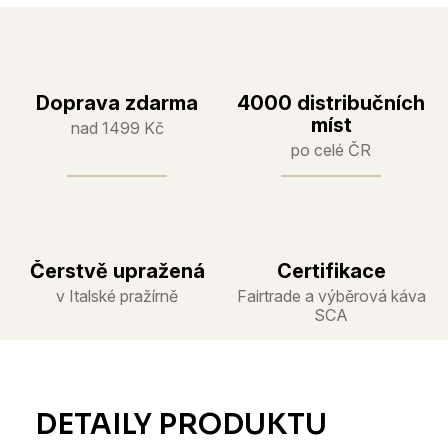
Doprava zdarma
4000 distribučních
míst
nad 1499 Kč
po celé ČR
Čerstvě upražená
Certifikace
v Italské pražírně
Fairtrade a výběrová káva
SCA