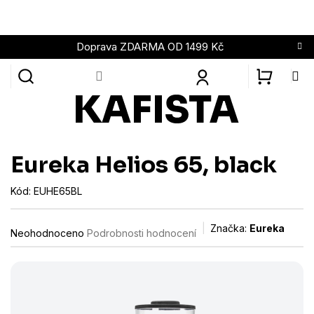
Přejít
na
obsah
Doprava ZDARMA OD 1499 Kč
NÁKUPN
KOŠÍK
Eureka Helios 65, black
Kód:
EUHE65BL
Průměrné
Značka:
Eureka
Neohodnoceno
Podrobnosti hodnocení
hodnocení
produktu
je
0,0
z
5