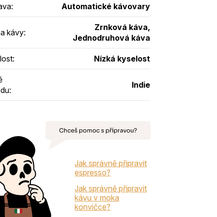
rava
:
Automatické kávovary
Zrnková káva,
a kávy
:
Jednodruhová káva
lost
:
Nízká kyselost
ě
Indie
odu
:
Jak správně připravit
espresso?
Jak správně připravit
kávu v moka
konvičce?