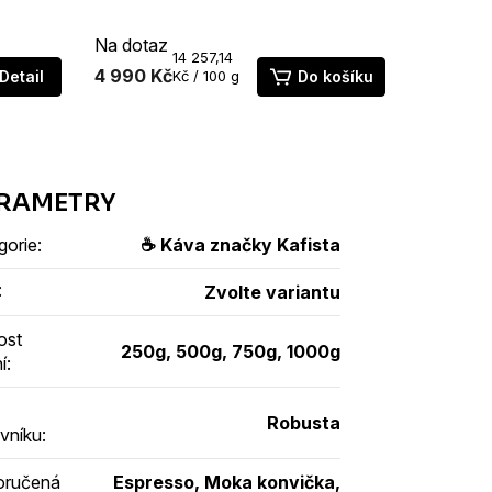
chůť per
Průměrné
Na dotaz
Skladem
hodnocen
Měrná
M
14 257,14
6
produktu
4 990 Kč
342 Kč
cena:
ce
Detail
Kč / 100 g
Do košíku
/ 
je
5,0
z
5
hvězdiček
gorie
:
☕ Káva značky Kafista
:
Zvolte variantu
ost
250g, 500g, 750g, 1000g
í
:
Robusta
vníku
:
oručená
Espresso, Moka konvička,