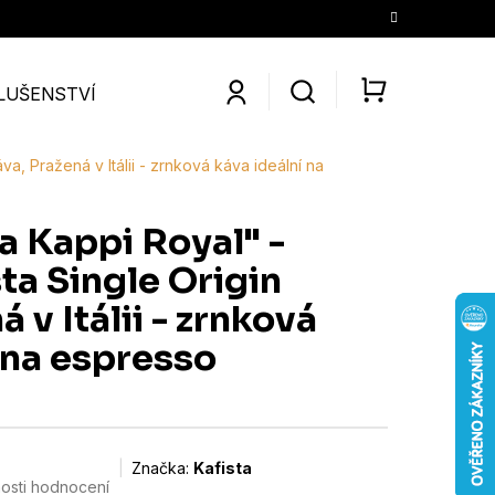
LUŠENSTVÍ
SLEVY
KONTAKTY
O NÁS
KÁV
NÁKUPNÍ
KOŠÍK
a, Pražená v Itálii - zrnková káva ideální na
ia Kappi Royal" -
a Single Origin
 v Itálii - zrnková
 na espresso
Značka:
Kafista
osti hodnocení