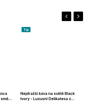
Tip
bica
Nejdražší káva na světě Black
Zrnková
 směs,
Ivory - Luxusní Delikatesa z
100% - 
Thajska - 35g
pomalu 