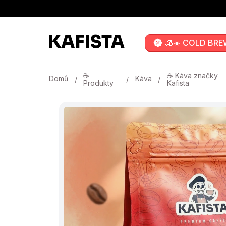
Přejít
na
obsah
🧊☀️ COLD BRE
☕
☕ Káva značky
Domů
Káva
Produkty
Kafista