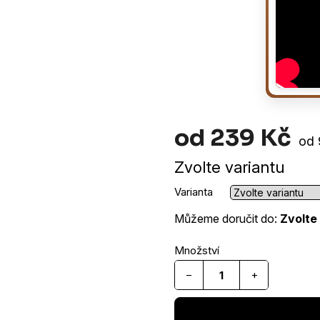
od
239 Kč
Mě
od 
cen
Zvolte variantu
Varianta
Můžeme doručit do:
Zvolte
−
+