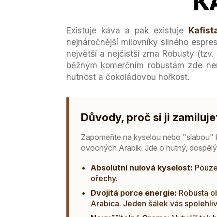
Existuje káva a pak existuje
Kafist
nejnáročnější milovníky silného espre
největší a nejčistší zrna Robusty (tzv.
běžným komerčním robustám zde nen
hutnost a čokoládovou hořkost.
Důvody, proč si ji zamiluje
Zapomeňte na kyselou nebo "slabou" k
ovocných Arabik. Jde o hutný, dospělý 
Absolutní nulová kyselost:
Pouze 
ořechy.
Dvojitá porce energie:
Robusta ob
Arabica. Jeden šálek vás spolehliv