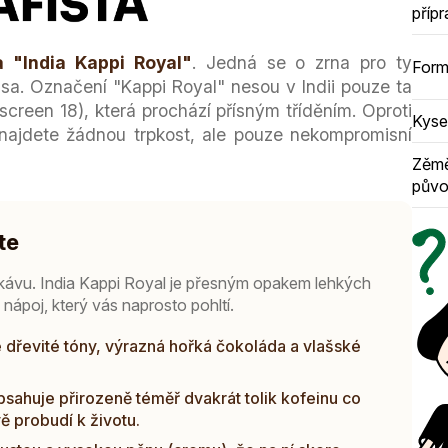
příp
a "India Kappi Royal"
. Jedná se o zrna pro ty
Form
ssa. Označení "Kappi Royal" nesou v Indii pouze ta
 screen 18), která prochází přísným tříděním. Oproti
Kyse
ajdete žádnou trpkost, ale pouze nekompromisní
Zěm
pův
te
ávu. India Kappi Royal je přesným opakem lehkých
nápoj, který vás naprosto pohltí.
dřevité tóny, výrazná hořká čokoláda a vlašské
sahuje přirozeně téměř dvakrát tolik kofeinu co
ě probudí k životu.