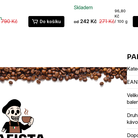
á na espresso
espresso
Skladem
Měrná
96,80
é
cena:
Kč
m
ní
790 Kč
242 Kč
271 Kč
Do košíku
/ 100 g
od
u
ek.
Kate
EAN
Velik
balen
Druh
kávo
Dop