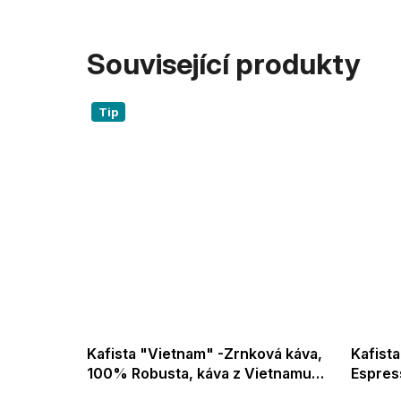
Související produkty
Tip
r Crema
Kafista "Vietnam" -Zrnková káva,
Kafista
ro
100% Robusta, káva z Vietnamu,
Espres
vovary
Zpracování Wet Polished
Robust