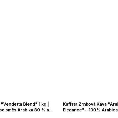
 "Vendetta Blend" 1 kg |
Kafista Zrnková Káva "Ara
so směs Arabika 80 % a
Elegance" – 100% Arabica
a 20 % - zrnková káva
Pražená v Itálii, Ideální na