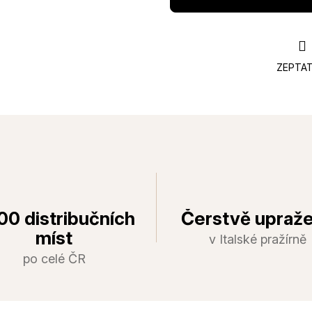
ZEPTAT
00 distribučních
Čerstvě upraž
míst
v Italské pražírně
po celé ČR