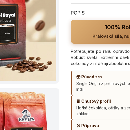
hodnocení
produktu
je
0,0
z
100% Rob
5
hvězdiček.
Královská síla, n
Potřebujete po ránu opravdo
Robust světa. Extrémní dávka
čokolády z ní dělají absolutní 
🌍 Původ zrn
Single Origin z prémiových p
Indii.
🍫 Chuťový profil
Hořká čokoláda, oříšky a ze
základ.
🛠️ Příprava