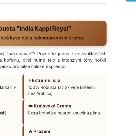
usta "India Kappi Royal"
ulová kyselost a nekompromisní crema.
vý "nakopávač"? Poznejte jednu z nejkvalitnějších
 kofeinu, plné hutné tělo a intenzivní tóny hořké
špičku pro silné italské espresso.
⚡ Extrémní síla
lantáží v
100% Robusta (až 2x více kofeinu
než Arabica).
☁️ Královská Crema
mitý
Extra bohatá a neproniknutelná pěna.
🔥 Pražení