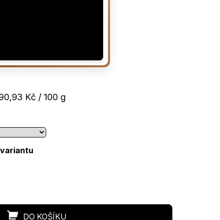
rná
90,93 Kč / 100 g
a:
 variantu