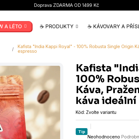
Doprava ZDARMA OD 1499 Kč
W A LÉTO
☕ PRODUKTY
☕ KÁVOVARY A PŘÍS
Kafista "India Kappi Royal" - 100% Robusta Single Origin Káv
espresso
Kafista "Ind
100% Robust
Káva, Pražená
káva ideální
Kód:
Zvolte variantu
Tip
Průměrné
Neohodnoceno
Podrobn