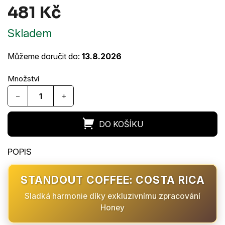
481 Kč
Měrná
Skladem
cena:
Můžeme doručit do:
13.8.2026
−
+
STANDOUT COFFEE: COSTA RICA
Sladká harmonie díky exkluzivnímu zpracování
Honey