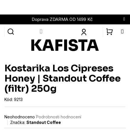
Přejít
na
obsah
Doprava ZDARMA OD 1499 Kč
NÁKUPN
KOŠÍK
Kostarika Los Cipreses
Honey | Standout Coffee
(filtr) 250g
Kód:
9213
Průměrné
Neohodnoceno
Podrobnosti hodnocení
hodnocení
Značka:
Standout Coffee
produktu