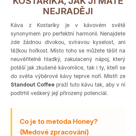
KOSTARIKA, JAK JI MÁTE
NEJRADĚJI
Káva z Kostariky je v kávovém světě
synonymem pro perfektní harmonii. Nenajdete
zde žádnou divokou, svíravou kyselost, ani
těžkou hořkost. Místo toho se můžete těšit na
neuvěřitelně hladký, zakulacený nápoj, který
potěší jak zkušené kávomilce, tak i ty, kteří se
do světa výběrové kávy teprve noří. Mistři ze
Standout Coffee
praží tuto kávu tak, aby v ní
podtrhli veškerý její přirozený potenciál.
Co je to metoda Honey?
(Medové zpracování)