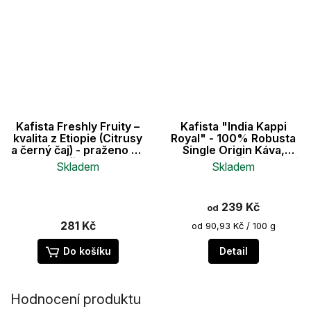
Kafista Freshly Fruity –
Kafista "India Kappi
kvalita z Etiopie (Citrusy
Royal" - 100% Robusta
a černý čaj) - praženo na
Single Origin Káva,
filtr
Pražená v Itálii - zrnková
Skladem
Skladem
káva ideální na espresso
239 Kč
od
281 Kč
Měrná
od 90,93 Kč / 100 g
cena:
Do košíku
Detail
Hodnocení produktu