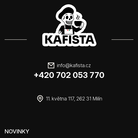
info
@
kafista.cz
+420 702 053 770
11. května 117, 262 31 Milín
NOVINKY