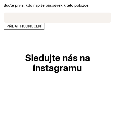
Buďte první, kdo napíše příspěvek k této položce.
PŘIDAT HODNOCENÍ
Z
á
p
a
t
í