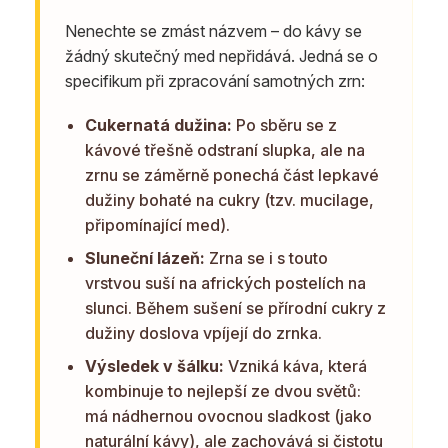
Nenechte se zmást názvem – do kávy se
žádný skutečný med nepřidává. Jedná se o
specifikum při zpracování samotných zrn:
Cukernatá dužina:
Po sběru se z
kávové třešně odstraní slupka, ale na
zrnu se záměrně ponechá část lepkavé
dužiny bohaté na cukry (tzv. mucilage,
připomínající med).
Sluneční lázeň:
Zrna se i s touto
vrstvou suší na afrických postelích na
slunci. Během sušení se přírodní cukry z
dužiny doslova vpíjejí do zrnka.
Výsledek v šálku:
Vzniká káva, která
kombinuje to nejlepší ze dvou světů:
má nádhernou ovocnou sladkost (jako
naturální kávy), ale zachovává si čistotu