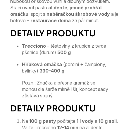
hlubokou oříškovou vůní a dlouhým dozvukem.
Stačí uvařit pastu
al dente
,
jemně prohřát
omáčku
, spojit s
naběračkou škrobové vody
a je
hotovo –
restaurace doma
za pár minut.
Trecciono
– těstoviny z krupice z tvrdé
pšenice (durum)
500 g
Hříbková omáčka
(porcini + žampiony,
bylinky)
330–400 g
Pozn.: Značka a přesná gramáž se
mohou dle šarže mírně lišit; koncept sady
zůstává stejný.
Na
100 g pasty
počítejte
1 l vody
a
10 g soli
.
Vařte Trecciono
12–14 min
na al dente.