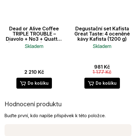
Dead or Alive Coffee
Degustační set Kafista
TRIPLE TROUBLE –
Great Taste: 4 oceněné
Diavolo + No3 + Quattro
kávy Kafista (1200 g)
(zrnková káva), 3×1 kg
Skladem
Skladem
981 Kč
2 210 Kč
1 177 Kč
Do košíku
Do košíku
Hodnocení produktu
Buďte první, kdo napíše příspěvek k této položce.