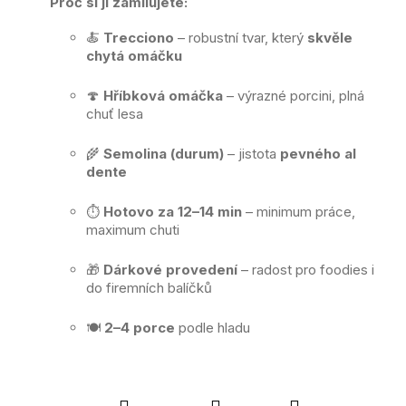
Proč si ji zamilujete:
🍝
Trecciono
– robustní tvar, který
skvěle
chytá omáčku
🍄
Hříbková omáčka
– výrazné porcini, plná
chuť lesa
🌾
Semolina (durum)
– jistota
pevného al
dente
⏱️
Hotovo za 12–14 min
– minimum práce,
maximum chuti
🎁
Dárkové provedení
– radost pro foodies i
do firemních balíčků
🍽️
2–4 porce
podle hladu