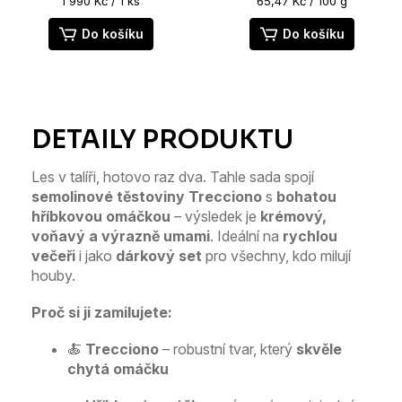
1 990 Kč / 1 ks
65,47 Kč / 100 g
cena:
cena:
5,0
z
Do košíku
Do košíku
5
hvězdiček.
Les v talíři, hotovo raz dva. Tahle sada spojí
semolinové těstoviny Trecciono
s
bohatou
hříbkovou omáčkou
– výsledek je
krémový,
voňavý a výrazně umami
. Ideální na
rychlou
večeři
i jako
dárkový set
pro všechny, kdo milují
houby.
Proč si ji zamilujete:
🍝
Trecciono
– robustní tvar, který
skvěle
chytá omáčku