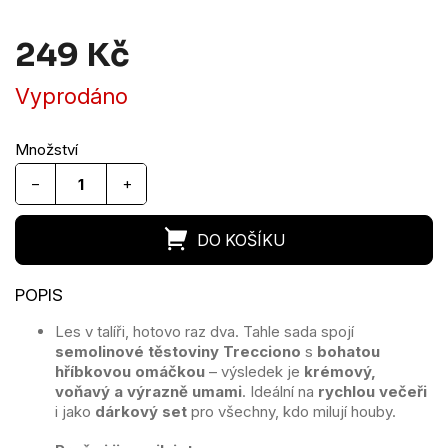
249 Kč
Měrná
Vyprodáno
cena:
−
+
Les v talíři, hotovo raz dva. Tahle sada spojí
semolinové těstoviny Trecciono
s
bohatou
hříbkovou omáčkou
– výsledek je
krémový,
voňavý a výrazně umami
. Ideální na
rychlou večeři
i jako
dárkový set
pro všechny, kdo milují houby.