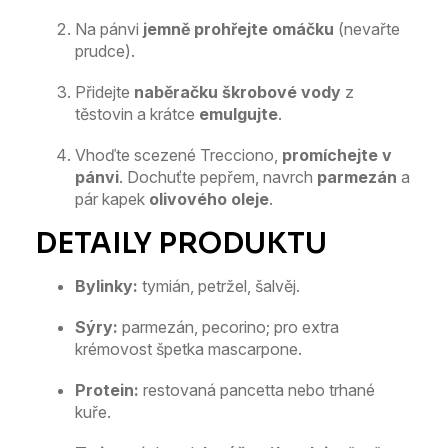
Na pánvi
jemně prohřejte omáčku
(nevařte
prudce).
Přidejte
naběračku škrobové vody
z
těstovin a krátce
emulgujte
.
Vhoďte scezené Trecciono,
promíchejte v
pánvi
. Dochuťte pepřem, navrch
parmezán
a
pár kapek
olivového oleje
.
Bylinky:
tymián, petržel, šalvěj.
Sýry:
parmezán, pecorino; pro extra
krémovost špetka mascarpone.
Protein:
restovaná pancetta nebo trhané
kuře.