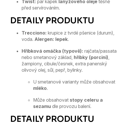
Twist:
pár kapek
lanýžového oleje
těsně
před servírováním.
Trecciono:
krupice z tvrdé pšenice (durum),
voda.
Alergen:
lepek
.
Hříbková omáčka (typově):
rajčata/passata
nebo smetanový základ,
hříbky (porcini)
,
žampiony, cibule/česnek, extra panenský
olivový olej, sůl, pepř, bylinky.
U smetanové varianty může obsahovat
mléko
.
Může obsahovat
stopy celeru a
sezamu
dle provozu balení.