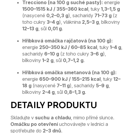
Trecciono (na 100 g suché pasty):
energie
1500–1515 kJ / 355–360 kcal
, tuky
1,3–1,5 g
(nasycené
0,2–0,3 g
), sacharidy
71–73 g
(z
toho cukry
3–4 g
), vláknina
2,5–3 g
, bílkoviny
12–13 g
, sůl
0,01 g
.
Hříbková omáčka rajčatová (na 100 g):
energie
250–350 kJ / 60–85 kcal
, tuky
1–4 g
,
sacharidy
6–10 g
(z toho cukry
3–6 g
),
bílkoviny
1–2 g
, sůl
0,7–1,2 g
.
Hříbková omáčka smetanová (na 100 g):
energie
650–900 kJ / 155–215 kcal
, tuky
12–
18 g
(nasycené
7–11 g
), sacharidy
5–9 g
,
bílkoviny
2–4 g
, sůl
0,8–1,3 g
.
Skladujte v
suchu a chladu
, mimo přímé slunce.
Omáčku po otevření
uchovávejte v lednici a
spotřebujte do
2–3 dnů
.