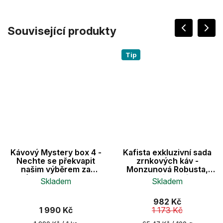
Související produkty
Tip
Kávový Mystery box 4 -
Kafista exkluzivní sada
Nechte se překvapit
zrnkových káv -
našim výběrem za
Monzunová Robusta,
zvýhodněnou cenu v
Brazílská Arabica &
Skladem
Skladem
boxu
Seven Wonders Směs -
Fairtrade" 3x500g
Průměrné
982 Kč
hodnocení
1 990 Kč
1 173 Kč
produktu
je
Měrná
Měrná