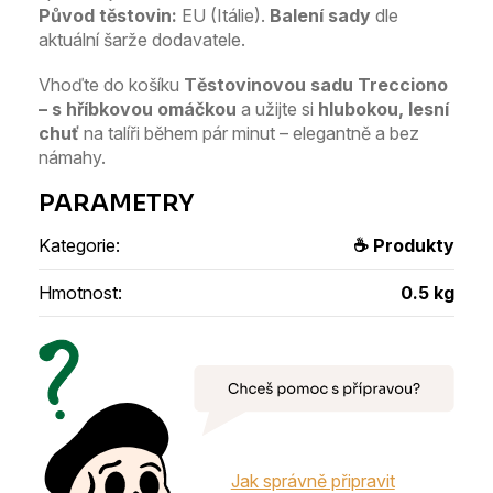
Původ těstovin:
EU (Itálie).
Balení sady
dle
aktuální šarže dodavatele.
Vhoďte do košíku
Těstovinovou sadu Trecciono
– s hříbkovou omáčkou
a užijte si
hlubokou, lesní
chuť
na talíři během pár minut – elegantně a bez
námahy.
Kategorie
:
☕ Produkty
Hmotnost
:
0.5 kg
Jak správně připravit