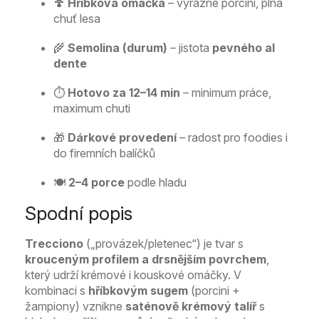
🍄
Hříbková omáčka
– výrazné porcini, plná
chuť lesa
🌾
Semolina (durum)
– jistota
pevného al
dente
⏱️
Hotovo za 12–14 min
– minimum práce,
maximum chuti
🎁
Dárkové provedení
– radost pro foodies i
do firemních balíčků
🍽️
2–4 porce
podle hladu
Spodní popis
Trecciono
(„provázek/pletenec“) je tvar s
krouceným profilem a drsnějším povrchem
,
který udrží krémové i kouskové omáčky. V
kombinaci s
hříbkovým sugem
(porcini +
žampiony) vznikne
saténově krémový talíř
s