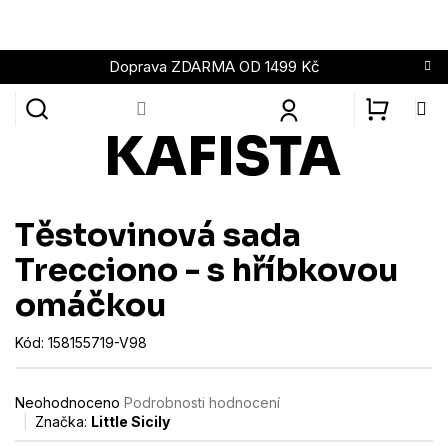
Přejít
na
obsah
Doprava ZDARMA OD 1499 Kč
NÁKUPN
KOŠÍK
Těstovinová sada
Trecciono - s hříbkovou
omáčkou
Kód:
158155719-V98
Průměrné
Neohodnoceno
Podrobnosti hodnocení
hodnocení
Značka:
Little Sicily
produktu