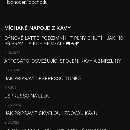
Hodnocení obchodu
MÍCHANÉ NÁPOJE Z KÁVY
DÝŇOVÉ LATTE: PODZIMNÍ HIT PLNÝ CHUTÍ – JAK HO
PŘIPRAVIT A KDE SE VZAL? 🎃☕🍂
4.10.2024
AFFOGATO: OSVĚŽUJÍCÍ SPOJENÍ KÁVY A ZMRZLINY
8.7.2024
JAK PŘIPRAVIT ESPRESSO TONIC?
2.7.2024
ESPRESSO NA LEDU
28.6.2024
JAK PŘIPRAVIT SKVĚLOU LEDOVOU KÁVU
9.6.2023