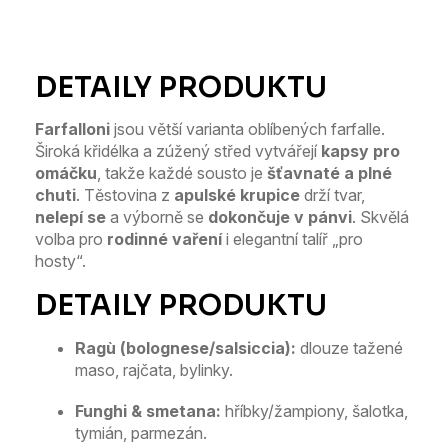
Farfalloni
jsou větší varianta oblíbených farfalle.
Široká křidélka a zúžený střed vytvářejí
kapsy pro
omáčku
, takže každé sousto je
šťavnaté a plné
chuti
. Těstovina z
apulské krupice
drží tvar,
nelepí se
a výborně se
dokončuje v pánvi
. Skvělá
volba pro
rodinné vaření
i elegantní talíř „pro
hosty“.
Ragù (bolognese/salsiccia):
dlouze tažené
maso, rajčata, bylinky.
Funghi & smetana:
hříbky/žampiony, šalotka,
tymián, parmezán.