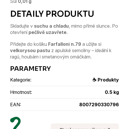
Sůl
0,01 g
Skladujte v
suchu a chladu
, mimo přímé slunce. Po
otevření
pečlivě uzavřete
.
Přidejte do košíku
Farfalloni n.79
a užijte si
velkorysou pastu
z apulské semoliny – ideální k
ragú, houbám i smetanovým omáčkám.
Kategorie
:
☕ Produkty
Hmotnost
:
0.5 kg
EAN
:
8007290330796