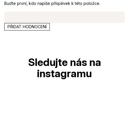
Buďte první, kdo napíše příspěvek k této položce.
PŘIDAT HODNOCENÍ
Z
á
p
a
t
í