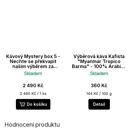
Kávový Mystery box 5 -
Výběrová káva Kafista
Nechte se překvapit
"Myanmar Tropico
našim výběrem za
Barma" - 100% Arabica
zvýhodněnou cenu v
- Praženo v Itálii - ideální
Skladem
Skladem
boxu
pro espresso
Průměrné
2 490 Kč
360 Kč
hodnocení
produktu
Měrná
Měrná
2 490 Kč / 1 ks
144 Kč / 100 g
je
cena:
cena:
5,0
Do košíku
Detail
z
5
hvězdiček.
Hodnocení produktu