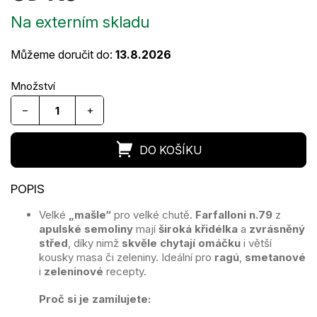
Měrná
Na externím skladu
cena:
Můžeme doručit do:
13.8.2026
−
+
Velké
„mašle“
pro velké chutě.
Farfalloni n.79
z
apulské semoliny
mají
široká křidélka
a
zvrásněný
střed
, díky nimž
skvěle chytají omáčku
i větší
kousky masa či zeleniny. Ideální pro
ragú
,
smetanové
i
zeleninové
recepty.
Proč si je zamilujete: