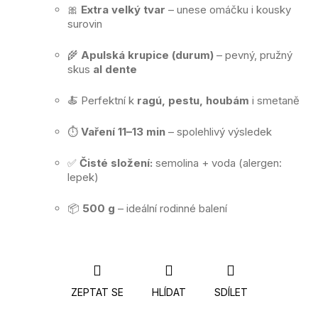
🎀
Extra velký tvar
– unese omáčku i kousky
surovin
🌾
Apulská krupice (durum)
– pevný, pružný
skus
al dente
🍝 Perfektní k
ragú, pestu, houbám
i smetaně
⏱️
Vaření 11–13 min
– spolehlivý výsledek
✅
Čisté složení:
semolina + voda (alergen:
lepek)
📦
500 g
– ideální rodinné balení
ZEPTAT SE
HLÍDAT
SDÍLET