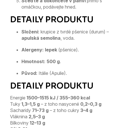
Sceďte a dokončete v pánvi
přímo s
omáčkou, podávejte hned.
Složení:
krupice z tvrdé pšenice (durum) –
apulská semolina
, voda.
Alergeny:
lepek
(pšenice).
Hmotnost:
500 g
.
Původ:
Itálie (Apulie).
Energie
1500–1515 kJ / 355–360 kcal
Tuky
1,3–1,5 g
– z toho nasycené
0,2–0,3 g
Sacharidy
71–73 g
– z toho cukry
3–4 g
Vláknina
2,5–3 g
Bílkoviny
12–13 g