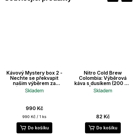
Kávový Mystery box 2 -
Nitro Cold Brew
Nechte se překvapit
Colombia: Výběrová
našim výběrem za
káva s dusíkem (200 ml)
zvýhodněnou cenu v
| Bez cukru
Skladem
Skladem
boxu
990 Kč
82 Kč
Měrná
990 Kč / 1 ks
cena:
Do košíku
Do košíku