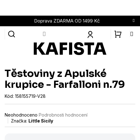
Přejít
na
obsah
Doprava ZDARMA OD 1499 Kč
NÁKUPN
KOŠÍK
Těstoviny z Apulské
krupice - Farfalloni n.79
Kód:
158155719-V28
Průměrné
Neohodnoceno
Podrobnosti hodnocení
hodnocení
Značka:
Little Sicily
produktu
je
0,0