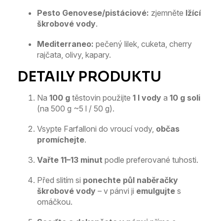
Pesto Genovese/pistáciové:
zjemněte
lžící
škrobové vody
.
Mediterraneo:
pečený lilek, cuketa, cherry
rajčata, olivy, kapary.
Na
100 g
těstovin použijte
1 l vody
a
10 g soli
(na 500 g ~5 l / 50 g).
Vsypte Farfalloni do vroucí vody,
občas
promíchejte
.
Vařte 11–13 minut
podle preferované tuhosti.
Před slitím si
ponechte půl naběračky
škrobové vody
– v pánvi ji
emulgujte
s
omáčkou.