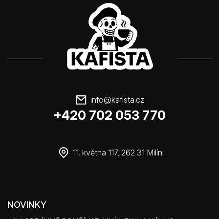
info
@
kafista.cz
+420 702 053 770
11. května 117, 262 31 Milín
NOVINKY