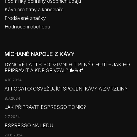
Podmínky ochrany osobních údajů
Káva pro firmy a kanceláře
Prodávané značky
Hodnocení obchodu
MÍCHANÉ NÁPOJE Z KÁVY
DÝŇOVÉ LATTE: PODZIMNÍ HIT PLNÝ CHUTÍ – JAK HO
PŘIPRAVIT A KDE SE VZAL? 🎃☕🍂
4.10.2024
AFFOGATO: OSVĚŽUJÍCÍ SPOJENÍ KÁVY A ZMRZLINY
8.7.2024
JAK PŘIPRAVIT ESPRESSO TONIC?
2.7.2024
ESPRESSO NA LEDU
28.6.2024