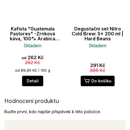
Kafista "Guatemala
Degustační set Nitro
Pastores" -Zrnková
Cold Brew: 5× 200 ml |
káva, 100% Arabica
Hard Beans
Single Origin Espresso
Skladem
Skladem
Káva, Pražená v Itálii
Průměrné
262 Kč
od
hodnocení
262 Kč
produktu
291 Kč
je
386 Kč
Měrná
od 89,90 Kč / 100 g
cena:
5,0
z
Detail
Do košíku
5
hvězdiček.
Hodnocení produktu
Buďte první, kdo napíše příspěvek k této položce.