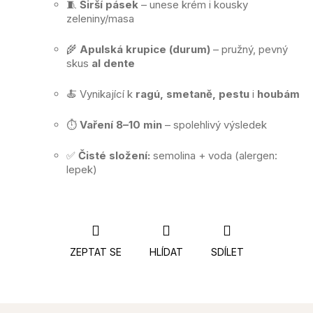
🧵
Širší pásek
– unese krém i kousky
zeleniny/masa
🌾
Apulská krupice (durum)
– pružný, pevný
skus
al dente
🍝 Vynikající k
ragú, smetaně, pestu
i
houbám
⏱️
Vaření 8–10 min
– spolehlivý výsledek
✅
Čisté složení:
semolina + voda (alergen:
lepek)
ZEPTAT SE
HLÍDAT
SDÍLET