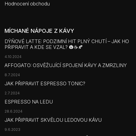
Hodnocení obchodu
MÍCHANÉ NÁPOJE Z KÁVY
DÝŇOVÉ LATTE: PODZIMNÍ HIT PLNÝ CHUTÍ – JAK HO
PŘIPRAVIT A KDE SE VZAL? 🎃☕🍂
4.10.2024
AFFOGATO: OSVĚŽUJÍCÍ SPOJENÍ KÁVY A ZMRZLINY
8.7.2024
JAK PŘIPRAVIT ESPRESSO TONIC?
2.7.2024
ESPRESSO NA LEDU
28.6.2024
JAK PŘIPRAVIT SKVĚLOU LEDOVOU KÁVU
9.6.2023