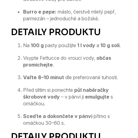
Burro e pepe:
máslo, čerstvě mletý pepř,
parmezán – jednoduché a božské.
Na
100 g
pasty použijte
1 l vody
a
10 g soli
.
Vsypte Fettucce do vroucí vody,
občas
promíchejte
.
Vařte 8–10 minut
dle preferované tuhosti.
Před slitím si ponechte
půl naběračky
škrobové vody
– v pánvi ji
emulgujte
s
omáčkou.
Sceďte a dokončete v pánvi
přímo s
omáčkou 30–60 s.