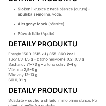
Složení:
krupice z tvrdé pšenice (durum) –
apulská semolina
, voda.
Alergeny:
lepek
(pšenice).
Původ:
Itálie (Apulie).
Energie
1500–1515 kJ / 355–360 kcal
Tuky
1,3–1,5 g
– z toho nasycené
0,2–0,3 g
Sacharidy
71–73 g
– z toho cukry
3–4 g
Vláknina
2,5–3 g
Bílkoviny
12–13 g
Sůl
0,01 g
Skladujte v
suchu a chladu
, mimo přímé slunce. Po
otevření
pečlivě uzavřete
.