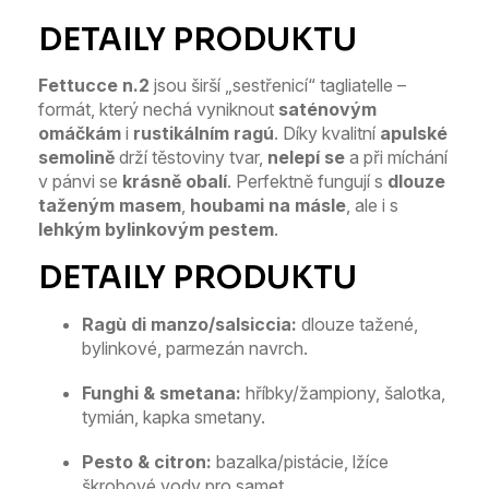
Fettucce n.2
jsou širší „sestřenicí“ tagliatelle –
formát, který nechá vyniknout
saténovým
omáčkám
i
rustikálním ragú
. Díky kvalitní
apulské
semolině
drží těstoviny tvar,
nelepí se
a při míchání
v pánvi se
krásně obalí
. Perfektně fungují s
dlouze
taženým masem
,
houbami na másle
, ale i s
lehkým bylinkovým pestem
.
Ragù di manzo/salsiccia:
dlouze tažené,
bylinkové, parmezán navrch.
Funghi & smetana:
hříbky/žampiony, šalotka,
tymián, kapka smetany.
Pesto & citron:
bazalka/pistácie, lžíce
škrobové vody pro samet.