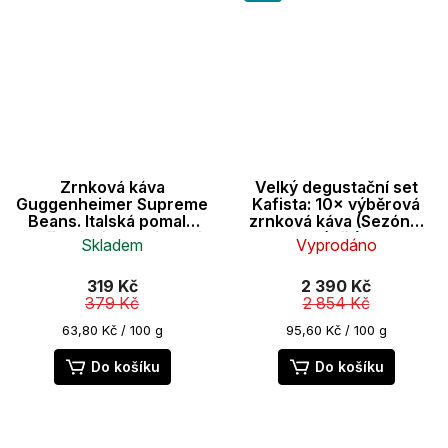
Zrnková káva
Velký degustační set
Guggenheimer Supreme
Kafista: 10× výběrová
Beans. Italská pomalu
zrnková káva (Sezónní
pražená káva. Krémová
výběr)
Skladem
Vyprodáno
chůť perfektní na
espresso. 500g
Průměrné
Průměrné
319 Kč
2 390 Kč
hodnocení
hodnocení
379 Kč
2 854 Kč
produktu
produktu
je
je
Měrná
Měrná
63,80 Kč / 100 g
95,60 Kč / 100 g
cena:
cena:
3,7
5,0
z
z
Do košíku
Do košíku
5
5
hvězdiček.
hvězdiček.