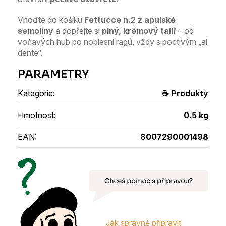
Vhoďte do košíku
Fettucce n.2 z apulské
semoliny
a dopřejte si
plný, krémový talíř
– od
voňavých hub po noblesní ragú, vždy s poctivým „al
dente“.
Kategorie
:
☕ Produkty
Hmotnost
:
0.5 kg
EAN
:
8007290001498
Jak správně připravit