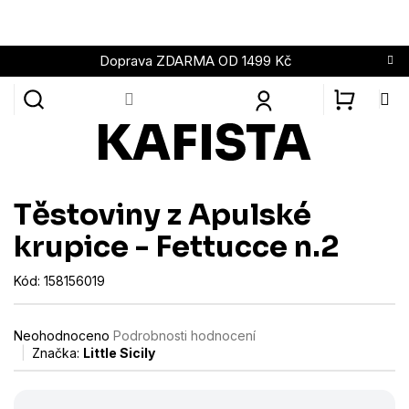
Přejít
na
obsah
Doprava ZDARMA OD 1499 Kč
NÁKUPN
KOŠÍK
Těstoviny z Apulské
krupice - Fettucce n.2
Kód:
158156019
Průměrné
Neohodnoceno
Podrobnosti hodnocení
hodnocení
Značka:
Little Sicily
produktu
je
0,0