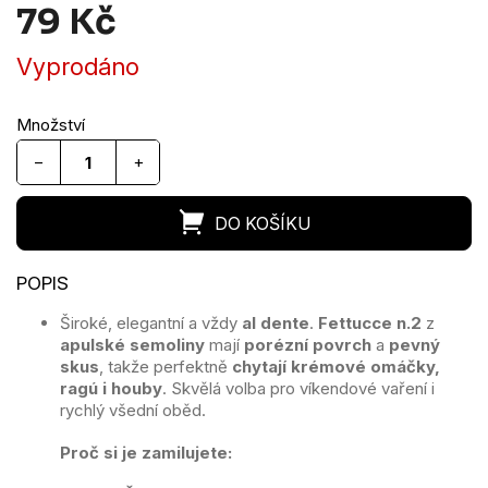
79 Kč
Měrná
Vyprodáno
cena:
−
+
Široké, elegantní a vždy
al dente
.
Fettucce n.2
z
apulské semoliny
mají
porézní povrch
a
pevný
skus
, takže perfektně
chytají krémové omáčky,
ragú i houby
. Skvělá volba pro víkendové vaření i
rychlý všední oběd.
Proč si je zamilujete: