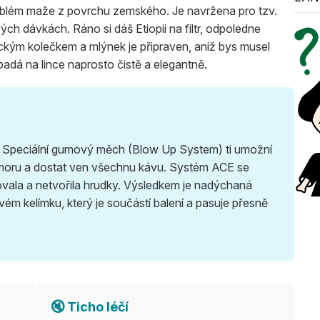
oblém maže z povrchu zemského. Je navržena pro tzv.
vých dávkách. Ráno si dáš Etiopii na filtr, odpoledne
rickým kolečkem a mlýnek je připraven, aniž bys musel
padá na lince naprosto čistě a elegantně.
e. Speciální gumový měch (Blow Up System) ti umožní
omoru a dostat ven všechnu kávu. Systém ACE se
ovala a netvořila hrudky. Výsledkem je nadýchaná
ém kelímku, který je součástí balení a pasuje přesně
🔇 Ticho léčí