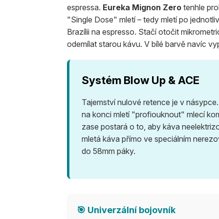
espressa.
Eureka Mignon Zero
tenhle pr
"Single Dose" mletí – tedy mletí po jednotli
Brazílii na espresso. Stačí otočit mikromet
odemílat starou kávu. V bílé barvě navíc vy
Systém Blow Up & ACE
Tajemství nulové retence je v násypc
na konci mletí "profiouknout" mlecí k
zase postará o to, aby káva neelektriz
mletá káva přímo ve speciálním nerezov
do 58mm páky.
🎯 Univerzální bojovník