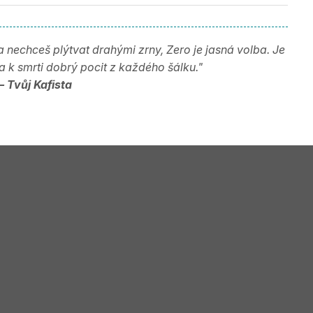
 nechceš plýtvat drahými zrny, Zero je jasná volba. Je
 a k smrti dobrý pocit z každého šálku."
– Tvůj Kafista