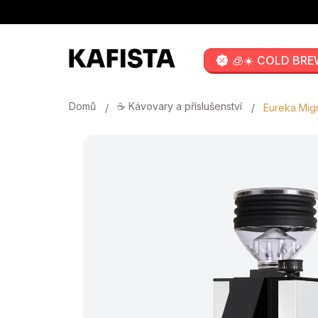
Přejít
na
obsah
🧊☀️ COLD BRE
Domů
☕ Kávovary a příslušenství
Eureka Mig