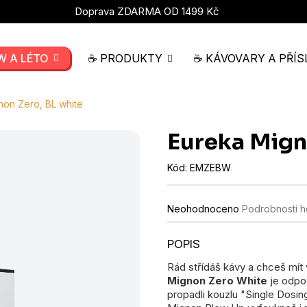
Doprava ZDARMA OD 1499 Kč
W A LÉTO
☕ PRODUKTY
☕ KÁVOVARY A PŘÍS
non Zero, BL white
Eureka Mign
Kód:
EMZEBW
Průměrné
Neohodnoceno
Podrobnosti 
hodnocení
produktu
je
0,0
Rád střídáš kávy a chceš mít 
z
Mignon Zero White
je odpov
5
hvězdiček.
propadli kouzlu "Single Dosi