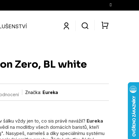
LUŠENSTVÍ
SLEVY
KONTAKTY
O NÁS
KÁV
NÁKUPNÍ
KOŠÍK
on Zero, BL white
Značka:
Eureka
hodnocení
v šálku vždy jen to, co sis právě navážil?
Eureka
ědí na modlitby všech domácích baristů, kteří
ng". Nasypeš, nameleš a díky speciálnímu systému