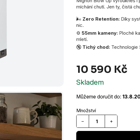
Mignon Blow Up vyfoukneš i p
míchání chutí. Jen ty, čistá ch
🌬️
Zero Retention:
Díky sys
nic.
⚙️
55mm kameny:
Ploché kam
mletí.
🔇
Tichý chod:
Technologie Si
10 590 Kč
Mě
Skladem
cen
Můžeme doručit do:
13.8.2
−
+