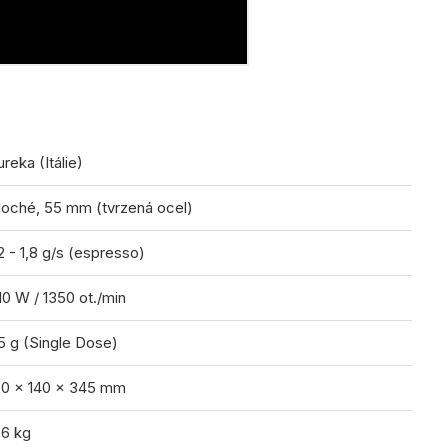
ureka (Itálie)
loché, 55 mm (tvrzená ocel)
,2 - 1,8 g/s (espresso)
10 W / 1350 ot./min
5 g (Single Dose)
20 x 140 x 345 mm
,6 kg