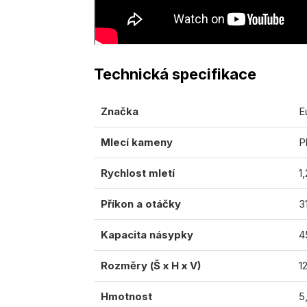
Technická specifikace
Značka
E
Mlecí kameny
P
Rychlost mletí
1
Příkon a otáčky
3
Kapacita násypky
4
Rozměry (Š x H x V)
1
Hmotnost
5