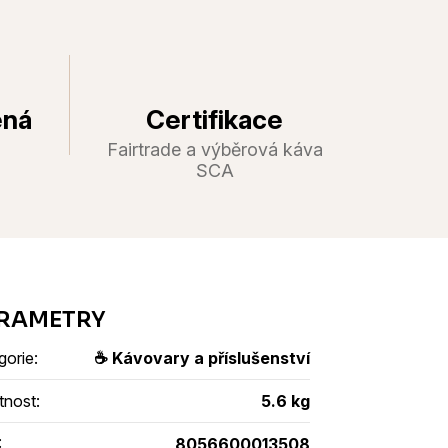
ená
Certifikace
Fairtrade a výběrová káva
SCA
gorie
:
☕ Kávovary a příslušenství
tnost
:
5.6 kg
:
8056600013508