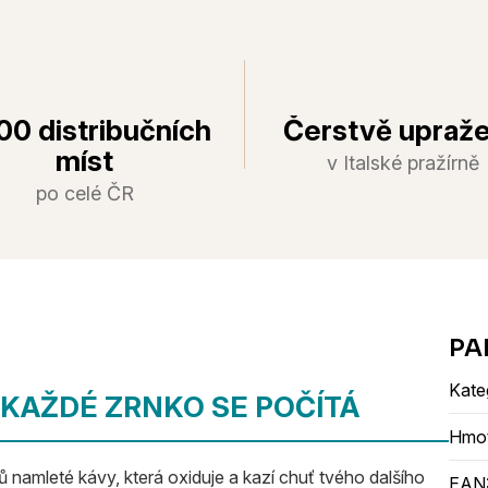
00 distribučních
Čerstvě upraž
míst
v Italské pražírně
po celé ČR
Kate
 KAŽDÉ ZRNKO SE POČÍTÁ
Hmo
 namleté kávy, která oxiduje a kazí chuť tvého dalšího
EAN