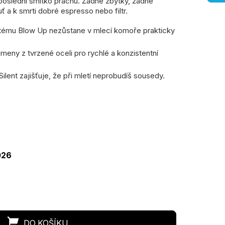
oslední smítko prachu. Žádné zbytky, žádné
uť a k smrti dobré espresso nebo filtr.
tému Blow Up nezůstane v mlecí komoře prakticky
eny z tvrzené oceli pro rychlé a konzistentní
lent zajišťuje, že při mletí neprobudíš sousedy.
rná
a:
026