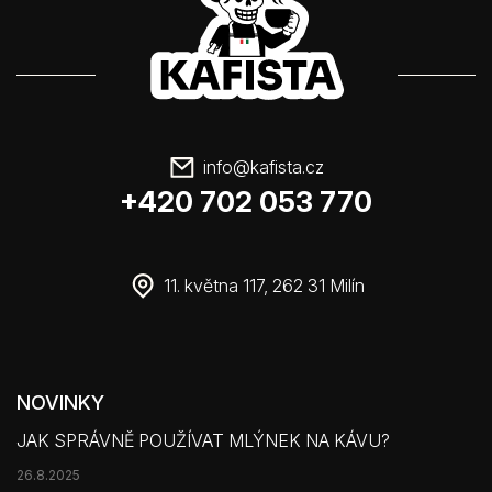
info
@
kafista.cz
+420 702 053 770
11. května 117, 262 31 Milín
NOVINKY
JAK SPRÁVNĚ POUŽÍVAT MLÝNEK NA KÁVU?
26.8.2025