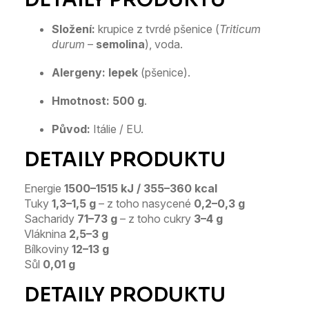
Složení:
krupice z tvrdé pšenice (
Triticum
durum
–
semolina
), voda.
Alergeny:
lepek
(pšenice).
Hmotnost:
500 g
.
Původ:
Itálie / EU.
Energie
1500–1515 kJ / 355–360 kcal
Tuky
1,3–1,5 g
– z toho nasycené
0,2–0,3 g
Sacharidy
71–73 g
– z toho cukry
3–4 g
Vláknina
2,5–3 g
Bílkoviny
12–13 g
Sůl
0,01 g