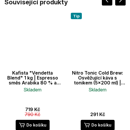
Související produkty
Tip
Kafista "Vendetta
Nitro Tonic Cold Brew:
Blend" 1 kg | Espresso
Osvěžující káva s
směs Arabika 80 % a
tonikem (5x200 ml) |
Robusta 20 % - zrnková
Hard Beans
Skladem
Skladem
káva pražená na
espresso
Průměrné
hodnocení
produktu
719 Kč
je
790 Kč
291 Kč
5,0
z
Do košíku
Do košíku