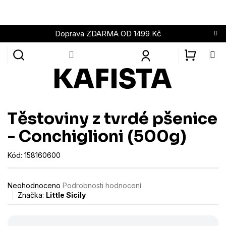
Přejít
na
obsah
Doprava ZDARMA OD 1499 Kč
NÁKUPN
KOŠÍK
Těstoviny z tvrdé pšenice
- Conchiglioni (500g)
Kód:
158160600
Průměrné
Neohodnoceno
Podrobnosti hodnocení
hodnocení
Značka:
Little Sicily
produktu
je
0,0