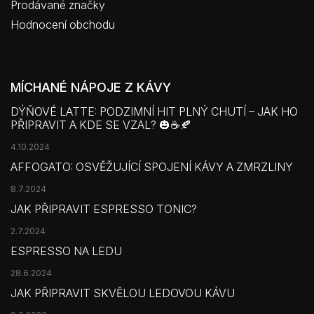
Prodávané značky
Hodnocení obchodu
MÍCHANÉ NÁPOJE Z KÁVY
DÝŇOVÉ LATTE: PODZIMNÍ HIT PLNÝ CHUTÍ – JAK HO
PŘIPRAVIT A KDE SE VZAL? 🎃☕🍂
4.10.2024
AFFOGATO: OSVĚŽUJÍCÍ SPOJENÍ KÁVY A ZMRZLINY
8.7.2024
JAK PŘIPRAVIT ESPRESSO TONIC?
2.7.2024
ESPRESSO NA LEDU
28.6.2024
JAK PŘIPRAVIT SKVĚLOU LEDOVOU KÁVU