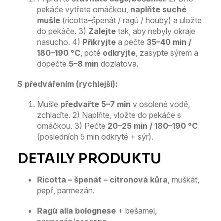
pekáče vytřete omáčkou,
naplňte suché
mušle
(ricotta–špenát / ragú / houby) a uložte
do pekáče. 3)
Zalejte
tak, aby nebyly okraje
nasucho. 4)
Přikryjte
a pečte
35–40 min /
180–190 °C
, poté
odkryjte
, zasypte sýrem a
dopečte
5–8 min
dozlatova.
S předvářením (rychlejší):
Mušle
předvařte 5–7 min
v osolené vodě,
zchlaďte. 2) Naplňte, vložte do pekáče s
omáčkou. 3) Pečte
20–25 min / 180–190 °C
(posledních 5 min odkryté + sýr).
Ricotta – špenát – citronová kůra
, muškát,
pepř, parmezán.
Ragù alla bolognese
+ bešamel,