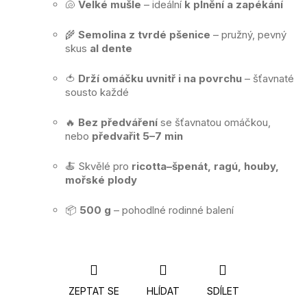
🐚
Velké mušle
– ideální
k plnění a zapékání
🌾
Semolina z tvrdé pšenice
– pružný, pevný
skus
al dente
🍅
Drží omáčku uvnitř i na povrchu
– šťavnaté
sousto každé
🔥
Bez předváření
se šťavnatou omáčkou,
nebo
předvařit 5–7 min
🍝 Skvělé pro
ricotta–špenát, ragú, houby,
mořské plody
📦
500 g
– pohodlné rodinné balení
ZEPTAT SE
HLÍDAT
SDÍLET