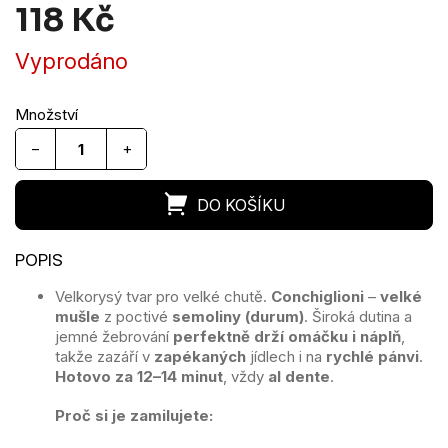
118 Kč
Měrná
Vyprodáno
cena:
−
+
Velkorysý tvar pro velké chutě.
Conchiglioni
–
velké
mušle
z poctivé
semoliny (durum)
. Široká dutina a
jemné žebrování
perfektně drží omáčku i náplň
,
takže zazáří v
zapékaných
jídlech i na
rychlé pánvi
.
Hotovo za 12–14 minut
, vždy
al dente
.
Proč si je zamilujete: