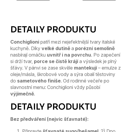
5
hvězdiček.
Conchiglioni
patří mezi nejefektnější tvary italské
kuchyně. Díky
velké dutině
a
porézní semolině
nasbírají omáčku
uvnitř i na povrchu
. Po zapečení
si drží tvar,
porce se čistě krájí
a výsledek je plný
šťávy. V pánvi se zase skvěle
mantekují
– emulze z
oleje/másla, škrobové vody a sýra obalí těstoviny
do
sametového finiše
. Od rodinné večeře po
slavnostní menu: Conchiglioni vždy působí
výjimečně
.
Bez předváření (nejvíc šťavnaté):
Připravte
šťavnaté sugo/bešamel
. 2) Dno