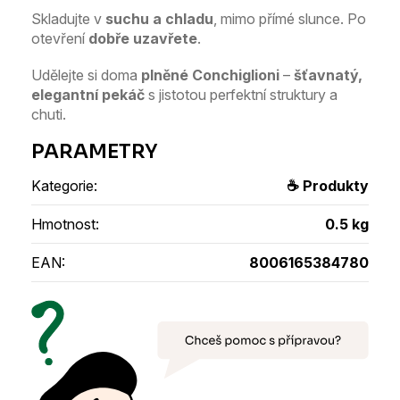
Skladujte v
suchu a chladu
, mimo přímé slunce. Po
otevření
dobře uzavřete
.
Udělejte si doma
plněné Conchiglioni
–
šťavnatý,
elegantní pekáč
s jistotou perfektní struktury a
chuti.
Kategorie
:
☕ Produkty
Hmotnost
:
0.5 kg
EAN
:
8006165384780