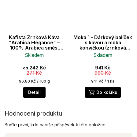
Kafista Zrnková Káva
Moka 1 - Dárkový balíček
"Arabica Elegance" –
s kávou a moka
100% Arabica směs,
konvičkou (zrnková
Pražená v Itálii, Ideální
káva)
Skladem
Skladem
na espresso
Průměrné
242 Kč
941 Kč
od
hodnocení
271 Kč
990 Kč
produktu
je
Měrná
Měrná
96,80 Kč / 100 g
941 Kč / 1 ks
cena:
cena:
5,0
z
Detail
Do košíku
5
hvězdiček.
Hodnocení produktu
Buďte první, kdo napíše příspěvek k této položce.