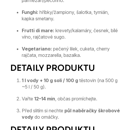
parmezán/pecorino.
Funghi:
hříbky/žampiony, šalotka, tymián,
kapka smetany.
Frutti di mare:
krevety/kalamáry, česnek, bílé
víno, rajčatové sugo.
Vegetariano:
pečený lilek, cuketa, cherry
rajčata, mozzarella, bazalka.
1 l vody + 10 g soli / 100 g
těstovin (na 500 g
~5 l / 50 g).
Vařte
12–14 min
, občas promíchejte.
Před slitím si nechte
půl naběračky škrobové
vody
do omáčky.